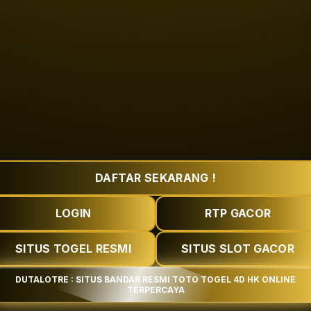
DAFTAR SEKARANG !
LOGIN
RTP GACOR
SITUS TOGEL RESMI
SITUS SLOT GACOR
DUTALOTRE : SITUS BANDAR RESMI TOTO TOGEL 4D HK ONLINE
TERPERCAYA