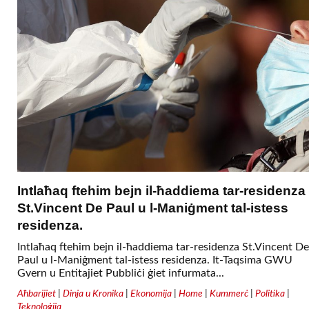
Intlaħaq ftehim bejn il-ħaddiema tar-residenza
St.Vincent De Paul u l-Maniġment tal-istess
residenza.
Intlaħaq ftehim bejn il-ħaddiema tar-residenza St.Vincent De
Paul u l-Maniġment tal-istess residenza. It-Taqsima GWU
Gvern u Entitajiet Pubbliċi ġiet infurmata...
Aħbarijiet
|
Dinja u Kronika
|
Ekonomija
|
Home
|
Kummerċ
|
Politika
|
Teknoloġija