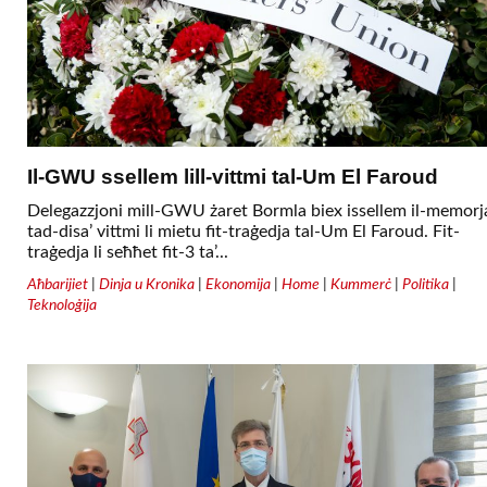
Il-GWU ssellem lill-vittmi tal-Um El Faroud
Delegazzjoni mill-GWU żaret Bormla biex issellem il-memorj
tad-disa’ vittmi li mietu fit-traġedja tal-Um El Faroud. Fit-
traġedja li seħħet fit-3 ta’...
Aħbarijiet
|
Dinja u Kronika
|
Ekonomija
|
Home
|
Kummerċ
|
Politika
|
Teknoloġija