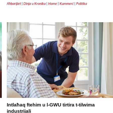
Aħbarijiet
|
Dinja u Kronika
|
Home
|
Kummerċ
|
Politika
Intlaħaq ftehim u l-GWU tirtira t-tilwima
industrijali