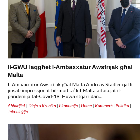
Il-GWU laqgħet l-Ambaxxatur Awstrijak għal
Malta
L-Ambaxxatur Awstrijak għal Malta Andreas Stadler qal li
jinsab impressjonat bil-mod ta’ kif Malta affaċċjat il-
pandemija tal-Covid-19. Huwa stqarr dan...
Aħbarijiet
|
Dinja u Kronika
|
Ekonomija
|
Home
|
Kummerċ
|
Politika
|
Teknoloġija