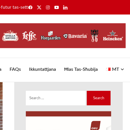
ettur tas-saħħa
Il-GWU tikseb ir-rikonoxximent uniku tal
a
FAQs
Ikkuntattjana
Ħlas Tas-Sħubija
MT
Search
for: