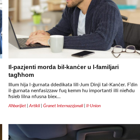
Il-pazjenti morda bil-kanċer u l-familjari
tagħhom
Illum hija l-ġurnata ddedikata lill-Jum Dinji tal-Kanċer. F’din
il-ġurnata nenfasizzaw fuq kemm hu importanti illi nieħdu
ħsieb lilna nfusna biex...
Aħbarijiet
|
Artikli
|
Ġranet Internazzjonali
|
Il-Union