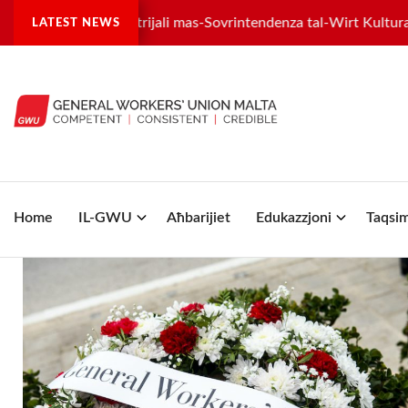
wima industrijali mas-Sovrintendenza tal-Wirt Kulturali
Dja
LATEST NEWS
Home
IL-GWU
Aħbarijiet
Edukazzjoni
Taqsim