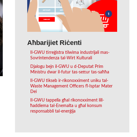
Aħbarijiet Riċenti
Il-GWU tirreġistra tilwima industrijali mas-
Sovrintendenza tal-Wirt Kulturali
Djalogu bejn il-GWU u d-Deputat Prim
Ministru dwar il-futur tas-settur tas-saħħa
Il-GWU tikseb ir-rikonoxximent uniku tal-
Waste Management Officers fl-Isptar Mater
Dei
Il-GWU tappella għal rikonoxximent lill-
ħaddiema tal-Enemalta u għal konsum
responsabbli tal-enerġija