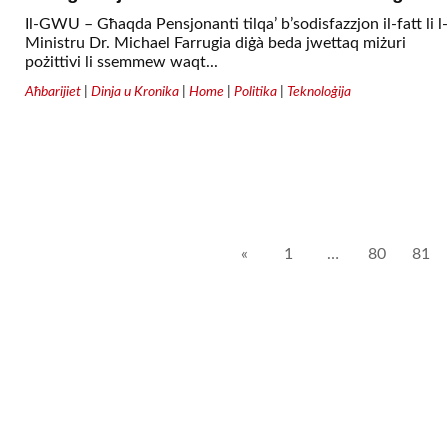
Il-GWU – Għaqda Pensjonanti tilqa’ b’sodisfazzjon il-fatt li l-
Ministru Dr. Michael Farrugia diġà beda jwettaq miżuri
pożittivi li ssemmew waqt...
Aħbarijiet
|
Dinja u Kronika
|
Home
|
Politika
|
Teknoloġija
Posts
«
1
…
80
81
pagination