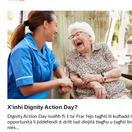
X’inhi Dignity Action Day?
Dignity Action Day isseħħ fl-1 ta’ Frar fejn tagħti lil kulħadd l
opportunità li jiddefendi d-dritt tad-dinjità tiegħu u tagħti lin
nies...