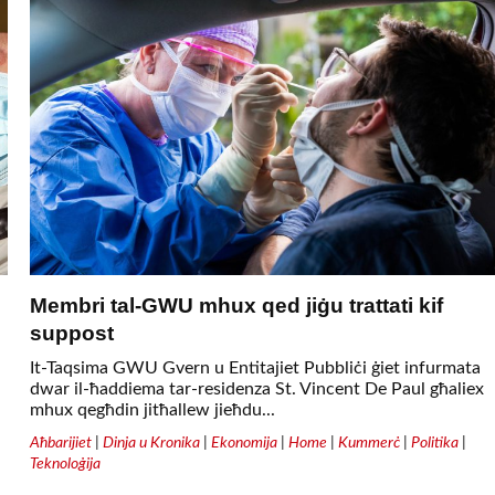
Membri tal-GWU mhux qed jiġu trattati kif
suppost
It-Taqsima GWU Gvern u Entitajiet Pubbliċi ġiet infurmata
dwar il-ħaddiema tar-residenza St. Vincent De Paul għaliex
mhux qegħdin jitħallew jieħdu...
Aħbarijiet
|
Dinja u Kronika
|
Ekonomija
|
Home
|
Kummerċ
|
Politika
|
Teknoloġija