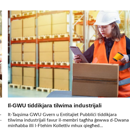
Il-GWU tiddikjara tilwima industrijali
-
It-Taqsima GWU Gvern u Entitajiet Pubbliċi tiddikjara
-
tilwima industrijali favur il-membri tagħha ġewwa d-Dwana
minħabba illi l-Ftehim Kollettiv mhux qiegħed...