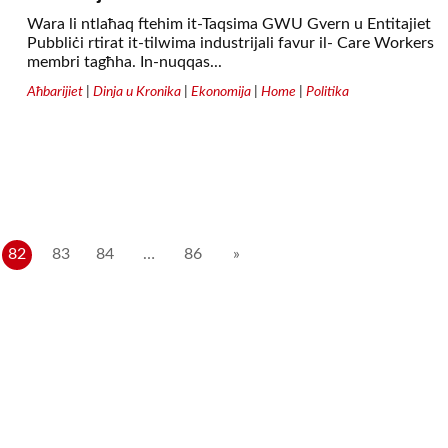
Wara li ntlaħaq ftehim it-Taqsima GWU Gvern u Entitajiet
Pubbliċi rtirat it-tilwima industrijali favur il- Care Workers
membri tagħha. In-nuqqas...
Aħbarijiet
|
Dinja u Kronika
|
Ekonomija
|
Home
|
Politika
82
83
84
…
86
»