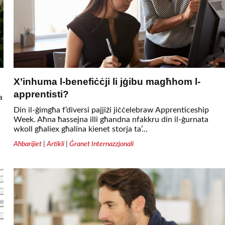
X’inhuma l-benefiċċji li jġibu magħhom l-
apprentisti?
a
Din il-ġimgħa f’diversi pajjiżi jiċċelebraw Apprenticeship
Week. Aħna ħassejna illi għandna nfakkru din il-ġurnata
wkoll għaliex għalina kienet storja ta’...
Aħbarijiet
|
Artikli
|
Ġranet Internazzjonali