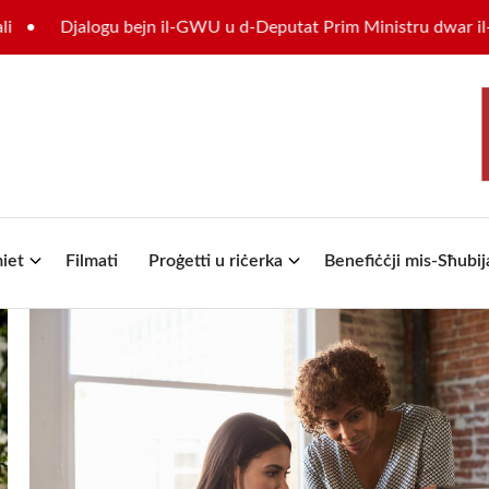
logu bejn il-GWU u d-Deputat Prim Ministru dwar il-futur tas-s
iet
Filmati
Proġetti u riċerka
Benefiċċji mis-Sħubij