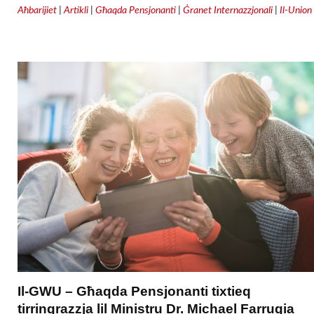
Aħbarijiet
|
Artikli
|
Għaqda Pensjonanti
|
Ġranet Internazzjonali
|
Il-Union
Il-GWU – Għaqda Pensjonanti tixtieq
tirringrazzja lil Ministru Dr. Michael Farrugia