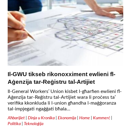
Il-GWU tikseb rikonoxximent ewlieni fl-
Aġenzija tar-Reġistru tal-Artijiet
Il-General Workers’ Union kisbet l-għarfien ewlieni fl-
Aġenzija tar-Reġistru tal-Artijiet wara li proċess ta’
verifika kkonkluda li l-union għandha l-maġġoranza
tal-impjegati ngaġġati bħala...
Aħbarijiet
|
Dinja u Kronika
|
Ekonomija
|
Home
|
Kummerċ
|
Politika
|
Teknoloġija