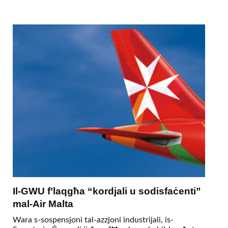
Il-GWU f’laqgħa “kordjali u sodisfaċenti”
mal-Air Malta
Wara s-sospensjoni tal-azzjoni industrijali, is-