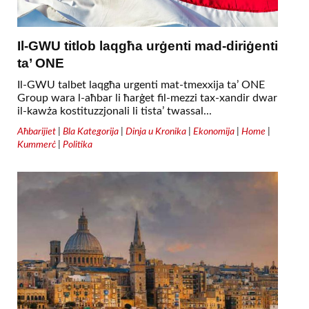
Il-GWU titlob laqgħa urġenti mad-diriġenti
ta’ ONE
Il-GWU talbet laqgħa urgenti mat-tmexxija ta’ ONE
Group wara l-aħbar li ħarġet fil-mezzi tax-xandir dwar
il-kawża kostituzzjonali li tista’ twassal...
Aħbarijiet
|
Bla Kategorija
|
Dinja u Kronika
|
Ekonomija
|
Home
|
Kummerċ
|
Politika