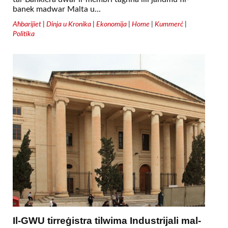
banek madwar Malta u...
Aħbarijiet
|
Dinja u Kronika
|
Ekonomija
|
Home
|
Kummerċ
|
Politika
Il-GWU tirreġistra tilwima Industrijali mal-