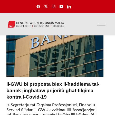
Il-GWU bi proposta biex il-ħaddiema tal-
banek jingħataw prijorità ghat-tilqima
kontra l-Covid-19
Is-Segretarju tat-Taqsima Professjonisti, Finanzi u
Servizzi fi ħdan il-GWU avviċinat lill-Assoċjazzjoni
tal-Bankiera dwar il-membri tagħha illi jaħdmu fil-