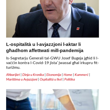
L-ospitalità u l-avjazzjoni l-aktar li
għadhom affettwati mill-pandemija
Is-Segretarju Ġenerali tal-GWU Josef Bugeja jgħid li l-
vaċċin kontra l-Covid-19 jista’ jwassal għal irkupru fit-
turiżmu.
Aħbarijiet
|
Dinja u Kronika
|
Ekonomija
|
Home
|
Kummerċ
|
Marittima u Avjazzjoni
|
Ospitalità u Ikel
|
Politika