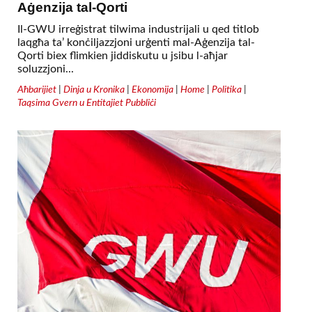
Aġenzija tal-Qorti
Il-GWU irreġistrat tilwima industrijali u qed titlob
laqgħa ta’ konċiljazzjoni urġenti mal-Aġenzija tal-
Qorti biex flimkien jiddiskutu u jsibu l-aħjar
soluzzjoni...
Aħbarijiet
|
Dinja u Kronika
|
Ekonomija
|
Home
|
Politika
|
Taqsima Gvern u Entitajiet Pubbliċi