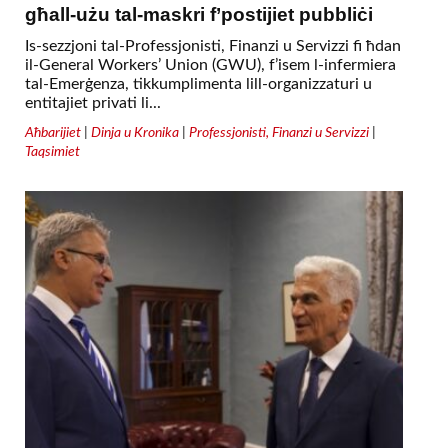
għall-użu tal-maskri f’postijiet pubbliċi
Is-sezzjoni tal-Professjonisti, Finanzi u Servizzi fi ħdan
il-General Workers’ Union (GWU), f’isem l-infermiera
tal-Emerġenza, tikkumplimenta lill-organizzaturi u
entitajiet privati li...
Aħbarijiet
|
Dinja u Kronika
|
Professjonisti, Finanzi u Servizzi
|
Taqsimiet