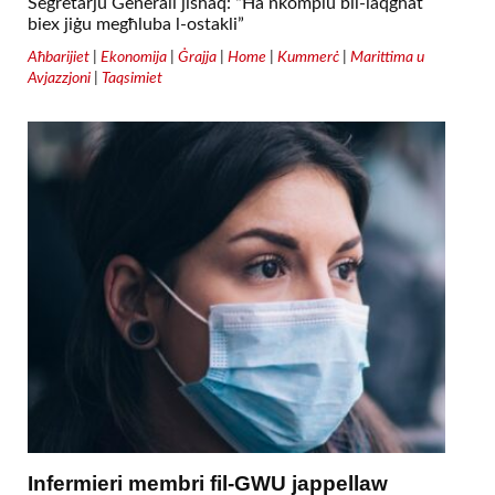
Segretarju Ġenerali jisħaq: “Ħa nkomplu bil-laqgħat
biex jiġu megħluba l-ostakli”
Aħbarijiet
|
Ekonomija
|
Ġrajja
|
Home
|
Kummerċ
|
Marittima u
Avjazzjoni
|
Taqsimiet
Infermieri membri fil-GWU jappellaw