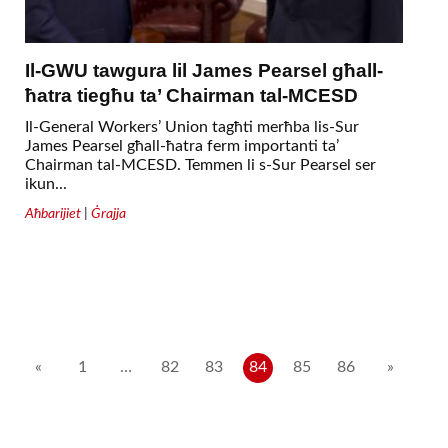
Il-GWU tawgura lil James Pearsel għall-
ħatra tiegħu ta’ Chairman tal-MCESD
Il-General Workers’ Union tagħti merħba lis-Sur
James Pearsel għall-ħatra ferm importanti ta’
Chairman tal-MCESD. Temmen li s-Sur Pearsel ser
ikun...
Aħbarijiet
|
Ġrajja
Posts
«
1
…
82
83
84
85
86
»
pagination