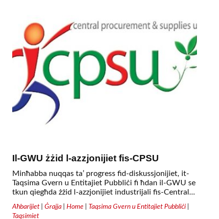
Il-GWU żżid l-azzjonijiet fis-CPSU
Minħabba nuqqas ta’ progress fid-diskussjonijiet, it-
Taqsima Gvern u Entitajiet Pubbliċi fi ħdan il-GWU se
tkun qiegħda żżid l-azzjonijiet industrijali fis-Central...
Aħbarijiet
|
Ġrajja
|
Home
|
Taqsima Gvern u Entitajiet Pubbliċi
|
Taqsimiet