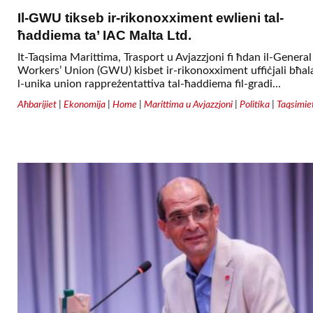
Il-GWU tikseb ir-rikonoxximent ewlieni tal-
ħaddiema ta’ IAC Malta Ltd.
It-Taqsima Marittima, Trasport u Avjazzjoni fi ħdan il-General
Workers’ Union (GWU) kisbet ir-rikonoxximent uffiċjali bħal
l-unika union rappreżentattiva tal-ħaddiema fil-gradi...
Aħbarijiet
|
Ekonomija
|
Home
|
Marittima u Avjazzjoni
|
Politika
|
Taqsimie