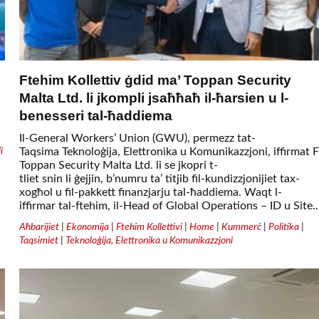
Ftehim Kollettiv ġdid ma’ Toppan Security
Malta Ltd. li jkompli jsaħħaħ il-ħarsien u l-
benesseri tal-ħaddiema
Il-General Workers’ Union (GWU), permezz tat-
i
Taqsima Teknoloġija, Elettronika u Komunikazzjoni, iffirmat F
Toppan Security Malta Ltd. li se jkopri t-
tliet snin li ġejjin, b’numru ta’ titjib fil-kundizzjonijiet tax-
xogħol u fil-pakkett finanzjarju tal-ħaddiema. Waqt l-
iffirmar tal-ftehim, il-Head of Global Operations – ID u Site..
Aħbarijiet
|
Ekonomija
|
Ftehim Kollettivi
|
Home
|
Kummerċ
|
Politika
|
Taqsimiet
|
Teknoloġija, Elettronika u Komunikazzjoni