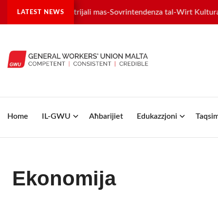
ilwima industrijali mas-Sovrintendenza tal-Wirt Kulturali
D
LATEST NEWS
Home
IL-GWU
Aħbarijiet
Edukazzjoni
Taqsim
Ekonomija