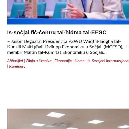
Is-soċjal fiċ-ċentru tal-ħidma tal-EESC
– Jason Deguara, President tal-GWU Waqt il-laqgħa tal-
Kunsill Malti għall-Iżvilupp Ekonomiku u Soċjali (MCESD), il-
membri Maltin tal-Kumitat Ekonomiku u Soċjali...
Aħbarijiet
|
Dinja u Kronika
|
Ekonomija
|
Home
|
Is-Sezzjoni Internazzjonal
|
Kummerċ