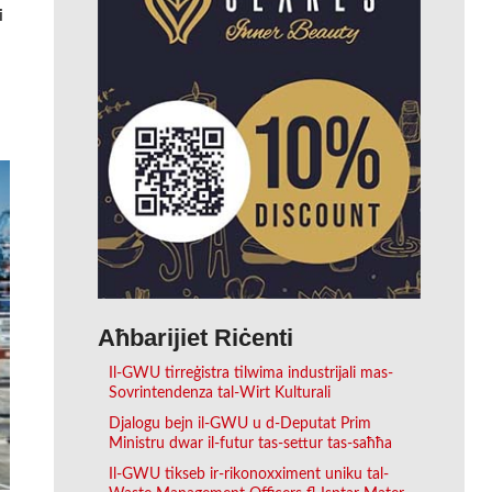
i
Aħbarijiet Riċenti
Il-GWU tirreġistra tilwima industrijali mas-
Sovrintendenza tal-Wirt Kulturali
Djalogu bejn il-GWU u d-Deputat Prim
Ministru dwar il-futur tas-settur tas-saħħa
Il-GWU tikseb ir-rikonoxximent uniku tal-