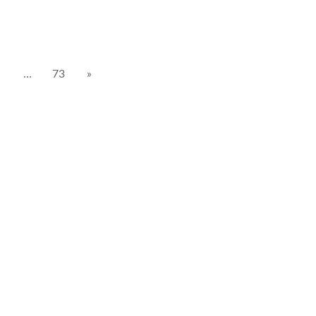
…
73
»