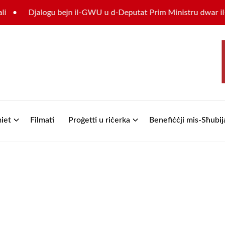
jalogu bejn il-GWU u d-Deputat Prim Ministru dwar il-futur tas
iet
Filmati
Proġetti u riċerka
Benefiċċji mis-Sħubij