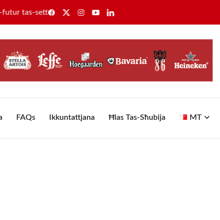
-settur tas-saħħa
Il-GWU tikseb ir-rikonoxximent uniku ta
a
FAQs
Ikkuntattjana
Ħlas Tas-Sħubija
MT