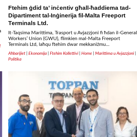
Ftehim ġdid ta’ inċentiv għall-ħaddiema tad-
Dipartiment tal-Inġinerija fil-Malta Freeport
Terminals Ltd.
a
It-Taqsima Marittima, Trasport u Avjazzjoni fi ħdan il-General
Workers’ Union (GWU), flimkien mal-Malta Freeport
Terminals Ltd, laħqu ftehim dwar mekkaniżmu...
t
Aħbarijiet
|
Ekonomija
|
Ftehim Kollettivi
|
Home
|
Marittima u Avjazzjoni
|
Politika