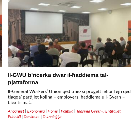
Il-GWU b’riċerka dwar il-ħaddiema tal-
pjattaforma
Il-General Workers’ Union qed tmexxi proġett ieħor fejn qed
tlaqqa’ partijiet kollha – employers, ħaddiema u l-Gvern –
biex tisma’...
Aħbarijiet
|
Ekonomija
|
Home
|
Politika
|
Taqsima Gvern u Entitajiet
Pubbliċi
|
Taqsimiet
|
Teknoloġija