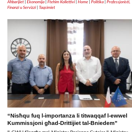
Aħbarijiet
|
Ekonomija
|
Ftehim Kollettivi
|
Home
|
Politika
|
Professjonisti,
Finanzi u Servizzi
|
Taqsimiet
“Nisħqu fuq l-importanza li titwaqqaf l-ewwel
Kummissjoni għad-Drittijiet tal-Bniedem”