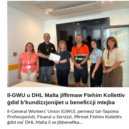
Il-GWU u DHL Malta jiffirmaw Ftehim Kollettiv
ġdid b’kundizzjonijiet u benefiċċji mtejba
Il-General Workers’ Union (GWU), permezz tat-Taqsima
Professjonisti, Finanzi u Servizzi, iffirmat Ftehim Kollettiv
ġdid ma’ DHL Malta li se jibbenefika...