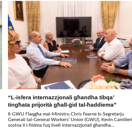
“L-isfera internazzjonali għandha tibqa’
tingħata prijorità għall-ġid tal-ħaddiema”
Il-GWU f’laqgħa mal-Ministru Chris Fearne Is-Segretarju
Ġenerali tal-General Workers’ Union (GWU), Kevin Camilleri
sostna li l-ħidma fuq livell internazzjonali għandha...