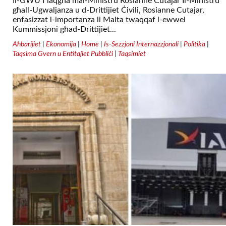
Il-GWU f’laqgħa mal-Ministru Rosianne Cutajar Il-Ministru
għall-Ugwaljanza u d-Drittijiet Ċivili, Rosianne Cutajar,
enfasizzat l-importanza li Malta twaqqaf l-ewwel
Kummissjoni għad-Drittijiet...
Aħbarijiet
|
Ekonomija
|
Home
|
Is-Sezzjoni Internazzjonali
|
Politika
|
Taqsima Gvern u Entitajiet Pubbliċi
|
Taqsimiet