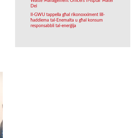
Waste Management Officers fl-Isptar Mater
Dei
Il-GWU tappella għal rikonoxximent lill-
ħaddiema tal-Enemalta u għal konsum
responsabbli tal-enerġija