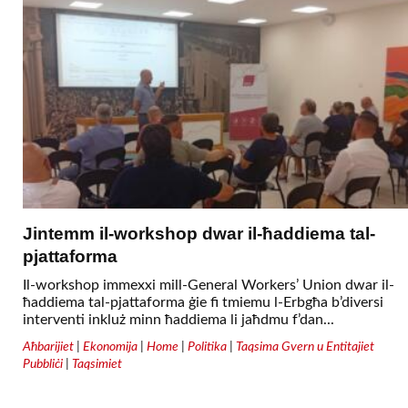
Jintemm il-workshop dwar il-ħaddiema tal-
pjattaforma
Il-workshop immexxi mill-General Workers’ Union dwar il-
ħaddiema tal-pjattaforma ġie fi tmiemu l-Erbgħa b’diversi
interventi inkluż minn ħaddiema li jaħdmu f’dan...
Aħbarijiet
|
Ekonomija
|
Home
|
Politika
|
Taqsima Gvern u Entitajiet
Pubbliċi
|
Taqsimiet