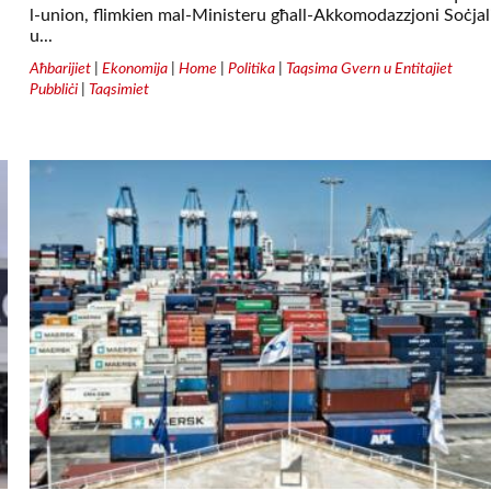
l-union, flimkien mal-Ministeru għall-Akkomodazzjoni Soċjal
u...
Aħbarijiet
|
Ekonomija
|
Home
|
Politika
|
Taqsima Gvern u Entitajiet
Pubbliċi
|
Taqsimiet