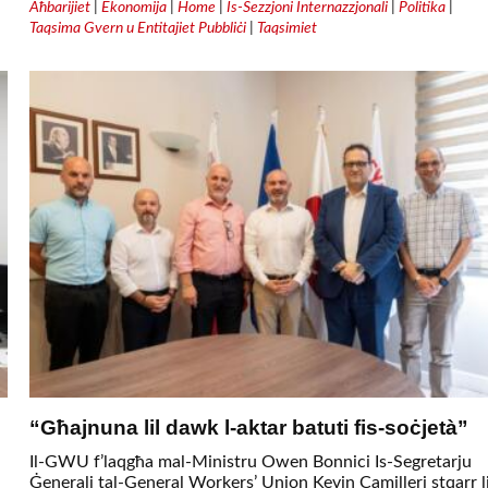
Aħbarijiet
|
Ekonomija
|
Home
|
Is-Sezzjoni Internazzjonali
|
Politika
|
Taqsima Gvern u Entitajiet Pubbliċi
|
Taqsimiet
“Għajnuna lil dawk l-aktar batuti fis-soċjetà”
Il-GWU f’laqgħa mal-Ministru Owen Bonnici Is-Segretarju
Ġenerali tal-General Workers’ Union Kevin Camilleri stqarr l