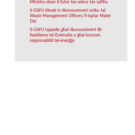
Ministru dwar il-futur tas-settur tas-saħħa
Il-GWU tikseb ir-rikonoxximent uniku tal-
Waste Management Officers fl-Isptar Mater
Dei
Il-GWU tappella għal rikonoxximent lill-
ħaddiema tal-Enemalta u għal konsum
responsabbli tal-enerġija