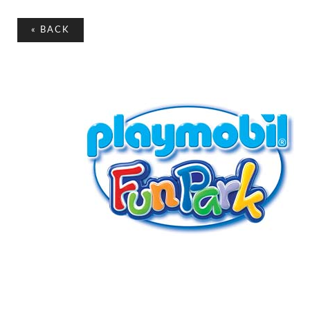
«
BACK