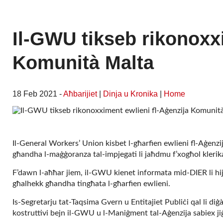
Il-GWU tikseb rikonoxxi
Komunità Malta
18 Feb 2021 -
Aħbarijiet
|
Dinja u Kronika
|
Home
Il-General Workers’ Union kisbet l-għarfien ewlieni fl-Aġenzi
għandha l-maġġoranza tal-impjegati li jaħdmu f’xogħol klerikal
F’dawn l-aħħar jiem, il-GWU kienet informata mid-DIER li hi
għalhekk għandha tingħata l-għarfien ewlieni.
Is-Segretarju tat-Taqsima Gvern u Entitajiet Publiċi qal li diġ
kostruttivi bejn il-GWU u l-Maniġment tal-Aġenzija sabiex jiġu