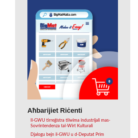
Aħbarijiet Riċenti
Il-GWU tirreġistra tilwima industrijali mas-
Sovrintendenza tal-Wirt Kulturali
Djalogu bejn il-GWU u d-Deputat Prim