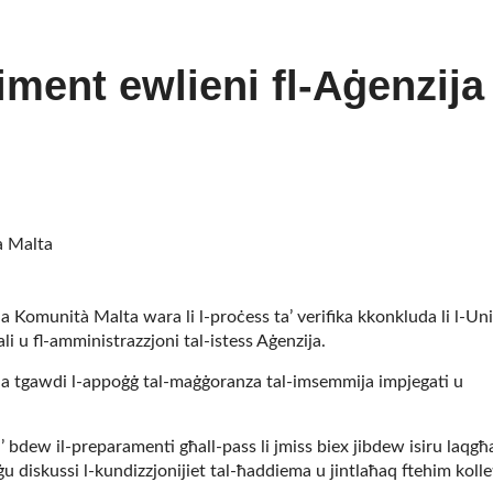
ment ewlieni fl-Aġenzija
ja Komunità Malta wara li l-proċess ta’ verifika kkonkluda li l-Un
i u fl-amministrazzjoni tal-istess Aġenzija.
ja tgawdi l-appoġġ tal-maġġoranza tal-imsemmija impjegati u
à’ bdew il-preparamenti għall-pass li jmiss biex jibdew isiru laqgħ
 diskussi l-kundizzjonijiet tal-ħaddiema u jintlaħaq ftehim kollet