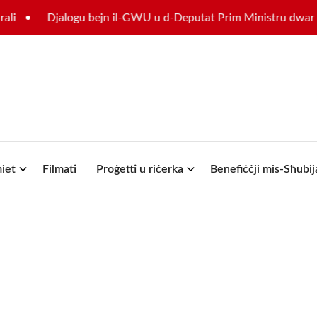
Djalogu bejn il-GWU u d-Deputat Prim Ministru dwar il-fut
iet
Filmati
Proġetti u riċerka
Benefiċċji mis-Sħubij