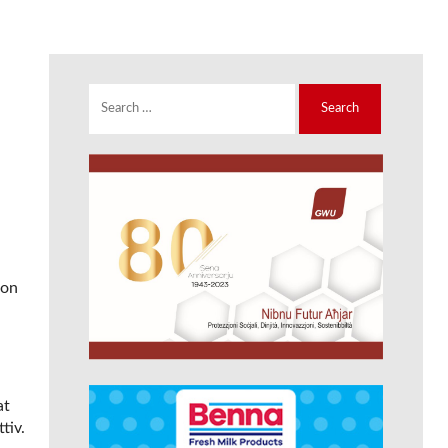
Search
for:
ion
at
tiv.