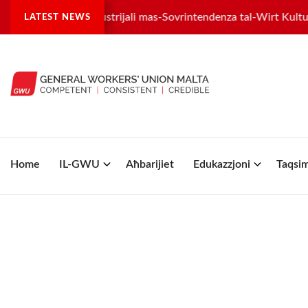
istra tilwima industrijali mas-Sovrintendenza tal-Wirt Kulturali
LATEST NEWS
Home
IL-GWU
Aħbarijiet
Edukazzjoni
Taqsim