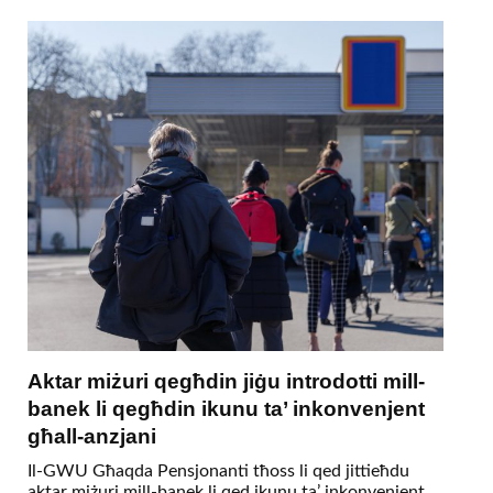
Aktar miżuri qegħdin jiġu introdotti mill-
banek li qegħdin ikunu ta’ inkonvenjent
għall-anzjani
Il-GWU Għaqda Pensjonanti tħoss li qed jittieħdu
aktar miżuri mill-banek li qed ikunu ta’ inkonvenjent