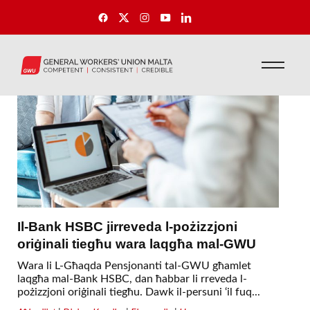
Il-Bank HSBC jirreveda l-pożizzjoni
oriġinali tiegħu wara laqgħa mal-GWU
Wara li L-Għaqda Pensjonanti tal-GWU għamlet
laqgħa mal-Bank HSBC, dan ħabbar li rreveda l-
pożizzjoni oriġinali tiegħu. Dawk il-persuni ‘il fuq...