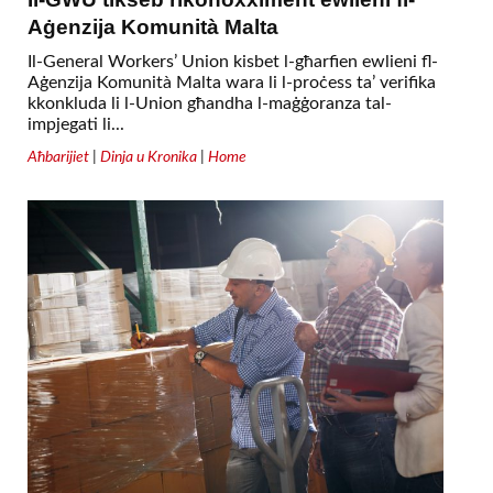
Aġenzija Komunità Malta
Il-General Workers’ Union kisbet l-għarfien ewlieni fl-
Aġenzija Komunità Malta wara li l-proċess ta’ verifika
kkonkluda li l-Union għandha l-maġġoranza tal-
impjegati li...
Aħbarijiet
|
Dinja u Kronika
|
Home