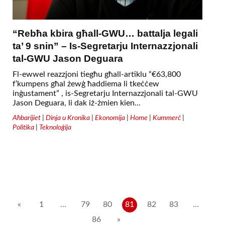
“Rebħa kbira għall-GWU… battalja legali
ta’ 9 snin” – Is-Segretarju Internazzjonali
tal-GWU Jason Deguara
Fl-ewwel reazzjoni tiegħu għall-artiklu “€63,800
f’kumpens għal żewġ ħaddiema li tkeċċew
inġustament” , is-Segretarju Internazzjonali tal-GWU
Jason Deguara, li dak iż-żmien kien...
Aħbarijiet
|
Dinja u Kronika
|
Ekonomija
|
Home
|
Kummerċ
|
Politika
|
Teknoloġija
Posts
«
1
…
79
80
81
82
83
…
86
»