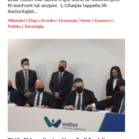
fil-konfront tal-anzjani. L-Għaqda tappella lill-
Awtoritajiet...
Aħbarijiet
|
Dinja u Kronika
|
Ekonomija
|
Home
|
Kummerċ
|
Politika
|
Teknoloġija