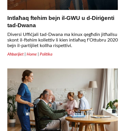
Intlaħaq ftehim bejn il-GWU u d-Diriġenti
tad-Dwana
Diversi Uffiċjali tad-Dwana ma kinux qegħdin jitħallsu
skont il-ftehim kollettiv li kien intlaħaq f’Ottubru 2020
bejn il-partijiiet kollha rispettivi.
Aħbarijiet
|
Home
|
Politika