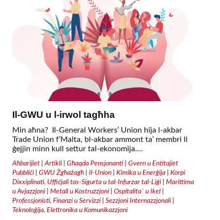
Il-GWU u l-irwol tagħha
Min aħna? Il-General Workers’ Union hija l-akbar
Trade Union f’Malta, bl-akbar ammont ta’ membri li
ġejjin minn kull settur tal-ekonomija....
Aħbarijiet
|
Artikli
|
Għaqda Pensjonanti
|
Gvern u Entitajiet
Pubbliċi
|
GWU Żgħażagħ
|
Il-Union
|
Kimika u Enerġija
|
Korpi
Dixxiplinati, Uffiċjali tas-Sigurta u tal-Infurzar tal-Liġi
|
Marittima
u Avjazzjoni
|
Metall u Kostruzzjoni
|
Ospitalita` u Ikel
|
Professjonisti, Finanzi u Servizzi
|
Sezzjoni Internazzjonali
|
Teknoloġija, Elettronika u Komunikazzjoni