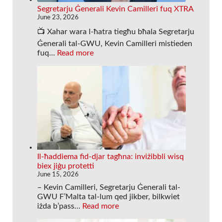
t
Segretarju Ġenerali Kevin Camilleri fuq XTRA
à
June 23, 2026
,
📺 Xahar wara l-ħatra tiegħu bħala Segretarju
a
Ġenerali tal-GWU, Kevin Camilleri mistieden
k
:
fuq…
Read more
t
S
a
e
r
g
d
r
r
e
i
t
tt
a
i
r
j
j
i
u
e
Ġ
Il-ħaddiema fid-djar tagħna: inviżibbli wisq
t
e
biex jiġu protetti
,
n
June 15, 2026
a
e
– Kevin Camilleri, Segretarju Ġenerali tal-
k
r
GWU F’Malta tal-lum qed jikber, bilkwiet
t
a
:
iżda b’pass…
Read more
a
l
I
r