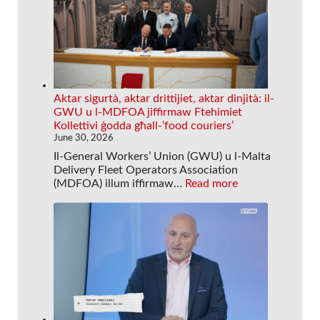
Aktar sigurtà, aktar drittijiet, aktar dinjità: il-
GWU u l-MDFOA jiffirmaw Ftehimiet
Kollettivi ġodda għall-‘food couriers’
June 30, 2026
Il-General Workers’ Union (GWU) u l-Malta
Delivery Fleet Operators Association
:
(MDFOA) illum iffirmaw…
Read more
A
k
t
a
r
s
i
g
u
r