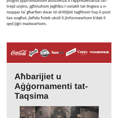
jistgħu jipprovdulhom assistenza u rappreżentanza tat-
trejd unjins, jgħinuhom jegħlbu l-ostakli tal-lingwa u n-
nuqqas ta’ għarfien dwar id-drittijiet tagħhom fuq il-post
tax-xogħol, jieħdu ħsieb ukoll li jinformawhom b’dak li
qed jiġri madwarhom.
Aħbarijiet u
Aġġornamenti tat-
Taqsima