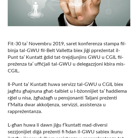
Fit-30 ta’ Novembru 2019, saret konferenza stampa fil-
binja tal-GWU fil-Belt Valletta biex jiġi ppreżentat il-
Punt ta’ Kuntatt ġdid tat-trejdjunjins GWU u CGIL fil-
preżenza ta’ uffiċjali tal-GWU u delegazzjoni kbira mis-
CGIL.
Il-Punt ta’ Kuntatt huwa servizz tal-GWU u CGIL biex
jagħtu għajnuna għat-talbiet u l-bżonnijiet ta’ ħaddiema
rġiel u nisa, żgħażagħ u pensjonanti Taljani preżenti
f’Malta dwar akkoljenza, servizzi, assistenza u
rappreżentanza.
L-għan huwa li dawn jiġu f’kuntatt mad-diversi
sezzjonijiet diġà preżenti fi ħdan il-GWU sabiex ikunu