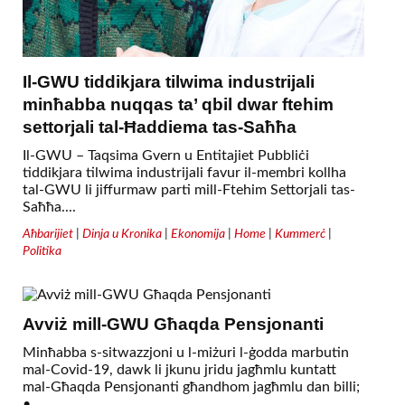
Il-GWU tiddikjara tilwima industrijali
minħabba nuqqas ta’ qbil dwar ftehim
settorjali tal-Ħaddiema tas-Saħħa
Il-GWU – Taqsima Gvern u Entitajiet Pubbliċi
tiddikjara tilwima industrijali favur il-membri kollha
tal-GWU li jiffurmaw parti mill-Ftehim Settorjali tas-
Saħħa....
Aħbarijiet
|
Dinja u Kronika
|
Ekonomija
|
Home
|
Kummerċ
|
Politika
Avviż mill-GWU Għaqda Pensjonanti
Minħabba s-sitwazzjoni u l-miżuri l-ġodda marbutin
mal-Covid-19, dawk li jkunu jridu jagħmlu kuntatt
mal-Għaqda Pensjonanti għandhom jagħmlu dan billi;
•...