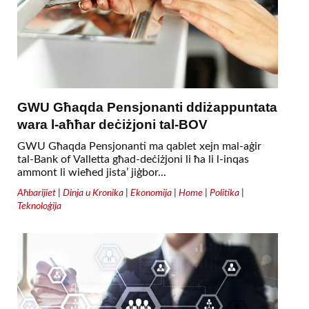
GWU Għaqda Pensjonanti ddiżappuntata
wara l-aħħar deċiżjoni tal-BOV
GWU Għaqda Pensjonanti ma qablet xejn mal-aġir
tal-Bank of Valletta għad-deċiżjoni li ħa li l-inqas
ammont li wieħed jista’ jiġbor...
Aħbarijiet
|
Dinja u Kronika
|
Ekonomija
|
Home
|
Politika
|
Teknoloġija