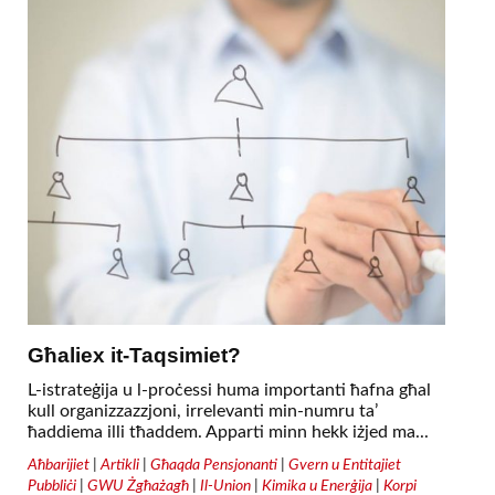
Għaliex it-Taqsimiet?
L-istrateġija u l-proċessi huma importanti ħafna għal
kull organizzazzjoni, irrelevanti min-numru ta’
ħaddiema illi tħaddem. Apparti minn hekk iżjed ma...
Aħbarijiet
|
Artikli
|
Għaqda Pensjonanti
|
Gvern u Entitajiet
Pubbliċi
|
GWU Żgħażagħ
|
Il-Union
|
Kimika u Enerġija
|
Korpi