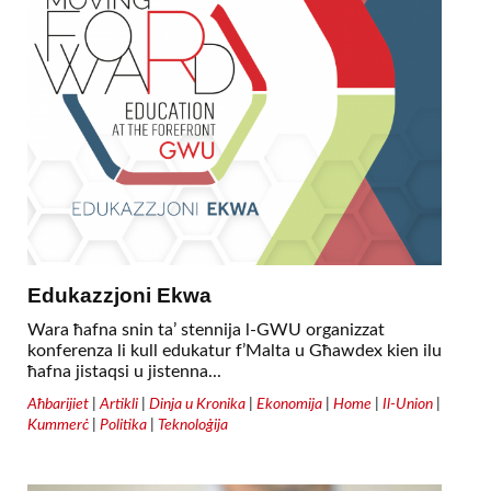
Edukazzjoni Ekwa
Wara ħafna snin ta’ stennija l-GWU organizzat
konferenza li kull edukatur f’Malta u Għawdex kien ilu
ħafna jistaqsi u jistenna...
Aħbarijiet
|
Artikli
|
Dinja u Kronika
|
Ekonomija
|
Home
|
Il-Union
|
Kummerċ
|
Politika
|
Teknoloġija