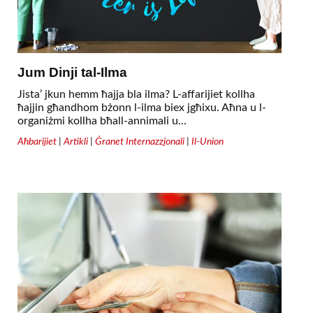
Jum Dinji tal-Ilma
Jista’ jkun hemm ħajja bla ilma? L-affarijiet kollha
ħajjin għandhom bżonn l-ilma biex jgħixu. Aħna u l-
organiżmi kollha bħall-annimali u...
Aħbarijiet
|
Artikli
|
Ġranet Internazzjonali
|
Il-Union