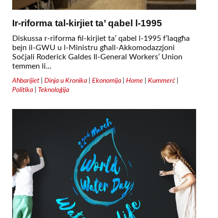
Ir-riforma tal-kirjiet ta’ qabel l-1995
Diskussa r-riforma fil-kirjiet ta’ qabel l-1995 f’laqgħa
bejn il-GWU u l-Ministru għall-Akkomodazzjoni
Soċjali Roderick Galdes Il-General Workers’ Union
temmen li...
Aħbarijiet
|
Dinja u Kronika
|
Ekonomija
|
Home
|
Kummerċ
|
Politika
|
Teknoloġija