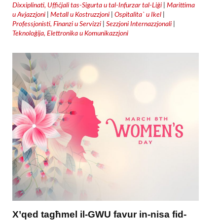
Dixxiplinati, Uffiċjali tas-Sigurta u tal-Infurzar tal-Liġi
|
Marittima
u Avjazzjoni
|
Metall u Kostruzzjoni
|
Ospitalita` u Ikel
|
Professjonisti, Finanzi u Servizzi
|
Sezzjoni Internazzjonali
|
Teknoloġija, Elettronika u Komunikazzjoni
X’qed tagħmel il-GWU favur in-nisa fid-