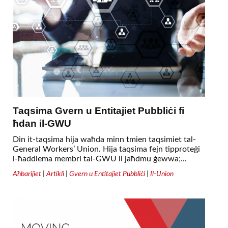
Taqsima Gvern u Entitajiet Pubbliċi fi
ħdan il-GWU
Din it-taqsima hija waħda minn tmien taqsimiet tal-
General Workers’ Union. Hija taqsima fejn tipproteġi
l-ħaddiema membri tal-GWU li jaħdmu ġewwa;...
Aħbarijiet
|
Artikli
|
Gvern u Entitajiet Pubbliċi
|
Il-Union