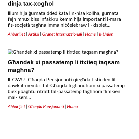
dinja tax-xogħol
Illum hija ġurnata ddedikata lin-nisa kollha, ġurnata
fejn mhux biss infakkru kemm hija importanti l-mara
fis-socjetà tagħna imma niċċelebraw il-kisbiet...
Aħbarijiet
|
Artikli
|
Ġranet Internazzjonali
|
Home
|
Il-Union
Għandek xi passatemp li tixtieq taqsam
magħna?
Il-GWU -Għaqda Pensjonanti qiegħda tistieden lil
dawk il-membri tal-Għaqda li għandhom xi passatemp
biex jibagħtu ritratt tal-passatemp tagħhom flimkien
mal-isem...
Aħbarijiet
|
Għaqda Pensjonanti
|
Home