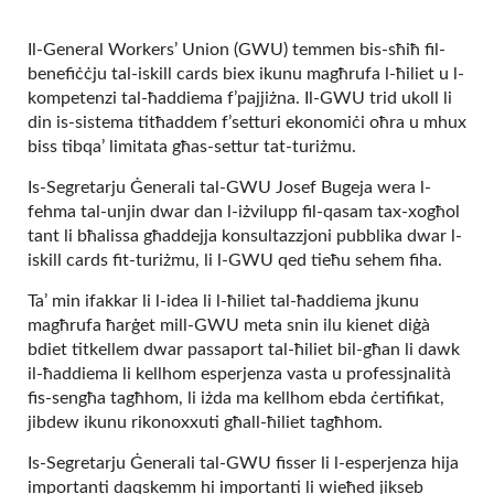
Il-General Workers’ Union (GWU) temmen bis-sħiħ fil-
benefiċċju tal-iskill cards biex ikunu magħrufa l-ħiliet u l-
kompetenzi tal-ħaddiema f’pajjiżna. Il-GWU trid ukoll li
din is-sistema titħaddem f’setturi ekonomiċi oħra u mhux
biss tibqa’ limitata għas-settur tat-turiżmu.
Is-Segretarju Ġenerali tal-GWU Josef Bugeja wera l-
fehma tal-unjin dwar dan l-iżvilupp fil-qasam tax-xogħol
tant li bħalissa għaddejja konsultazzjoni pubblika dwar l-
iskill cards fit-turiżmu, li l-GWU qed tieħu sehem fiha.
Ta’ min ifakkar li l-idea li l-ħiliet tal-ħaddiema jkunu
magħrufa ħarġet mill-GWU meta snin ilu kienet diġà
bdiet titkellem dwar passaport tal-ħiliet bil-għan li dawk
il-ħaddiema li kellhom esperjenza vasta u professjnalità
fis-sengħa tagħhom, li iżda ma kellhom ebda ċertifikat,
jibdew ikunu rikonoxxuti għall-ħiliet tagħhom.
Is-Segretarju Ġenerali tal-GWU fisser li l-esperjenza hija
importanti daqskemm hi importanti li wieħed jikseb