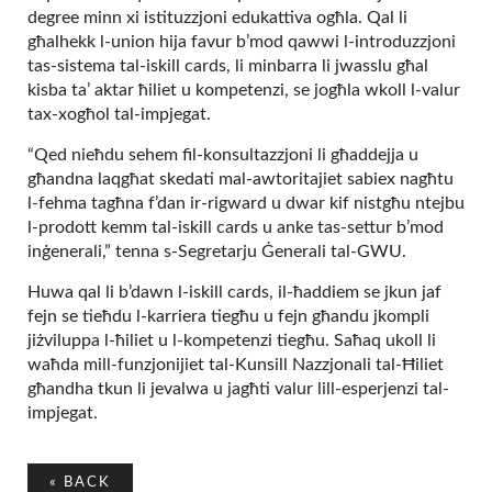
degree minn xi istituzzjoni edukattiva ogħla. Qal li
għalhekk l-union hija favur b’mod qawwi l-introduzzjoni
tas-sistema tal-iskill cards, li minbarra li jwasslu għal
kisba ta’ aktar ħiliet u kompetenzi, se jogħla wkoll l-valur
tax-xogħol tal-impjegat.
“Qed nieħdu sehem fil-konsultazzjoni li għaddejja u
għandna laqgħat skedati mal-awtoritajiet sabiex nagħtu
l-fehma tagħna f’dan ir-rigward u dwar kif nistgħu ntejbu
l-prodott kemm tal-iskill cards u anke tas-settur b’mod
inġenerali,” tenna s-Segretarju Ġenerali tal-GWU.
Huwa qal li b’dawn l-iskill cards, il-ħaddiem se jkun jaf
fejn se tieħdu l-karriera tiegħu u fejn għandu jkompli
jiżviluppa l-ħiliet u l-kompetenzi tiegħu. Saħaq ukoll li
waħda mill-funzjonijiet tal-Kunsill Nazzjonali tal-Ħiliet
għandha tkun li jevalwa u jagħti valur lill-esperjenzi tal-
impjegat.
«
BACK