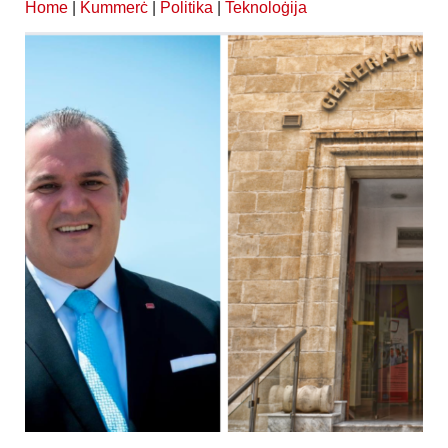
Home
|
Kummerċ
|
Politika
|
Teknoloġija