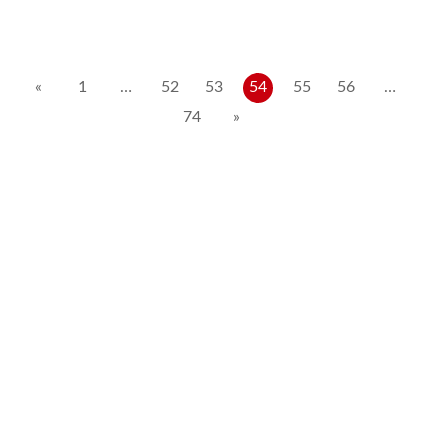
Posts
«
1
…
52
53
54
55
56
…
74
»
pagination