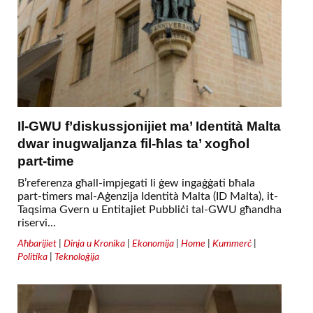
Il-GWU f’diskussjonijiet ma’ Identità Malta
dwar inugwaljanza fil-ħlas ta’ xogħol
part-time
B’referenza għall-impjegati li ġew ingaġġati bħala
part-timers mal-Aġenzija Identità Malta (ID Malta), it-
Taqsima Gvern u Entitajiet Pubbliċi tal-GWU għandha
riservi...
Aħbarijiet
|
Dinja u Kronika
|
Ekonomija
|
Home
|
Kummerċ
|
Politika
|
Teknoloġija