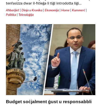
tenfasizza dwar il-ħtieġa li tiġi introdotta liġi...
Aħbarijiet
|
Dinja u Kronika
|
Ekonomija
|
Home
|
Kummerċ
|
Politika
|
Teknoloġija
Budget soċjalment ġust u responsabbli