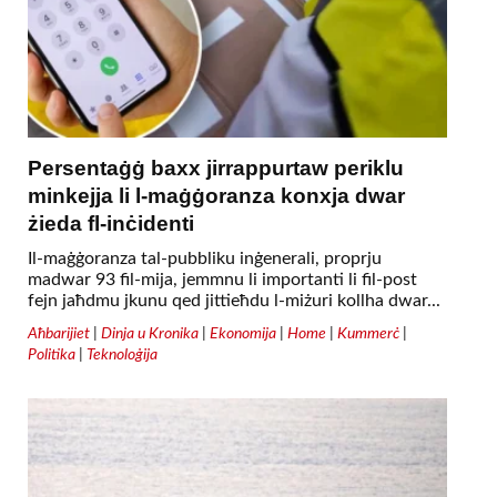
Persentaġġ baxx jirrappurtaw periklu
minkejja li l-maġġoranza konxja dwar
żieda fl-inċidenti
Il-maġġoranza tal-pubbliku inġenerali, proprju
madwar 93 fil-mija, jemmnu li importanti li fil-post
fejn jaħdmu jkunu qed jittieħdu l-miżuri kollha dwar...
Aħbarijiet
|
Dinja u Kronika
|
Ekonomija
|
Home
|
Kummerċ
|
Politika
|
Teknoloġija