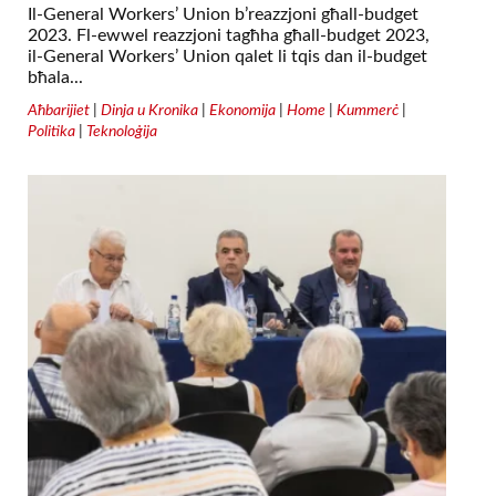
Il-General Workers’ Union b’reazzjoni għall-budget
2023. Fl-ewwel reazzjoni tagħha għall-budget 2023,
il-General Workers’ Union qalet li tqis dan il-budget
bħala...
Aħbarijiet
|
Dinja u Kronika
|
Ekonomija
|
Home
|
Kummerċ
|
Politika
|
Teknoloġija