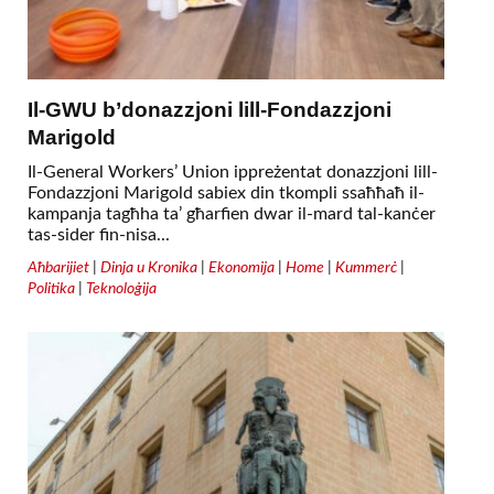
Il-GWU b’donazzjoni lill-Fondazzjoni
Marigold
Il-General Workers’ Union ippreżentat donazzjoni lill-
Fondazzjoni Marigold sabiex din tkompli ssaħħaħ il-
kampanja tagħha ta’ għarfien dwar il-mard tal-kanċer
tas-sider fin-nisa...
Aħbarijiet
|
Dinja u Kronika
|
Ekonomija
|
Home
|
Kummerċ
|
Politika
|
Teknoloġija