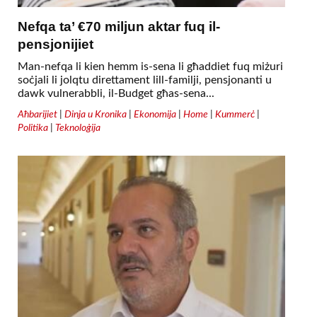
Nefqa ta’ €70 miljun aktar fuq il-
pensjonijiet
Man-nefqa li kien hemm is-sena li għaddiet fuq miżuri
soċjali li jolqtu direttament lill-familji, pensjonanti u
dawk vulnerabbli, il-Budget għas-sena...
Aħbarijiet
|
Dinja u Kronika
|
Ekonomija
|
Home
|
Kummerċ
|
Politika
|
Teknoloġija