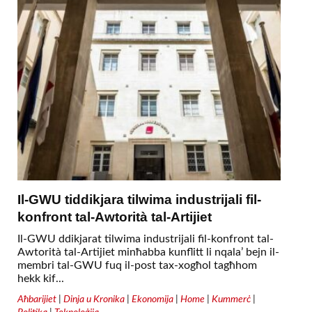
Il-GWU tiddikjara tilwima industrijali fil-
konfront tal-Awtorità tal-Artijiet
Il-GWU ddikjarat tilwima industrijali fil-konfront tal-
Awtorità tal-Artijiet minħabba kunflitt li nqala’ bejn il-
membri tal-GWU fuq il-post tax-xogħol tagħhom
hekk kif...
Aħbarijiet
|
Dinja u Kronika
|
Ekonomija
|
Home
|
Kummerċ
|