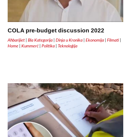
COLA pre-budget discussion 2022
Aħbarijiet
|
Bla Kategorija
|
Dinja u Kronika
|
Ekonomija
|
Filmati
|
Home
|
Kummerċ
|
Politika
|
Teknoloġija