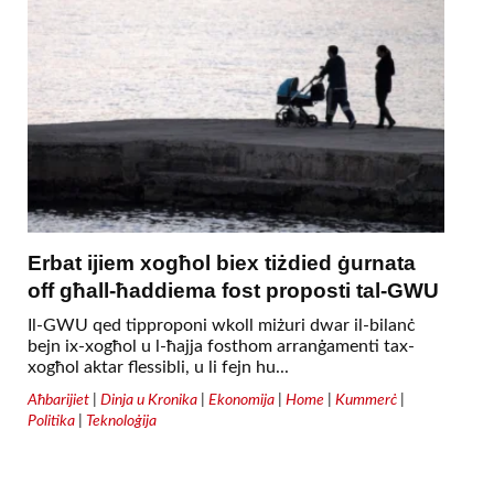
Erbat ijiem xogħol biex tiżdied ġurnata
off għall-ħaddiema fost proposti tal-GWU
Il-GWU qed tipproponi wkoll miżuri dwar il-bilanċ
bejn ix-xogħol u l-ħajja fosthom arranġamenti tax-
xogħol aktar flessibli, u li fejn hu...
Aħbarijiet
|
Dinja u Kronika
|
Ekonomija
|
Home
|
Kummerċ
|
Politika
|
Teknoloġija