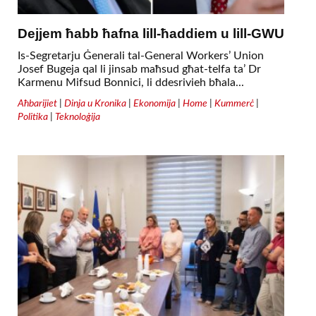
Dejjem ħabb ħafna lill-ħaddiem u lill-GWU
Is-Segretarju Ġenerali tal-General Workers’ Union
Josef Bugeja qal li jinsab maħsud għat-telfa ta’ Dr
Karmenu Mifsud Bonnici, li ddesrivieh bħala...
Aħbarijiet
|
Dinja u Kronika
|
Ekonomija
|
Home
|
Kummerċ
|
Politika
|
Teknoloġija