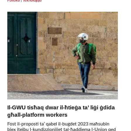
Politika
|
Teknoloġija
Il-GWU tisħaq dwar il-ħtieġa ta’ liġi ġdida
għall-platform workers
Fost il-proposti ta’ qabel il-bugdet 2023 maħsubin
biex itejbu l-kundizzjonijiet tal-ħaddiema l-Union qed