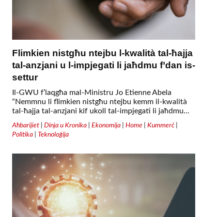
Flimkien nistgħu ntejbu l-kwalità tal-ħajja
tal-anzjani u l-impjegati li jaħdmu f’dan is-
settur
Il-GWU f’laqgħa mal-Ministru Jo Etienne Abela
“Nemmnu li flimkien nistgħu ntejbu kemm il-kwalità
tal-ħajja tal-anzjani kif ukoll tal-impjegati li jaħdmu...
Aħbarijiet
|
Dinja u Kronika
|
Ekonomija
|
Home
|
Kummerċ
|
Politika
|
Teknoloġija