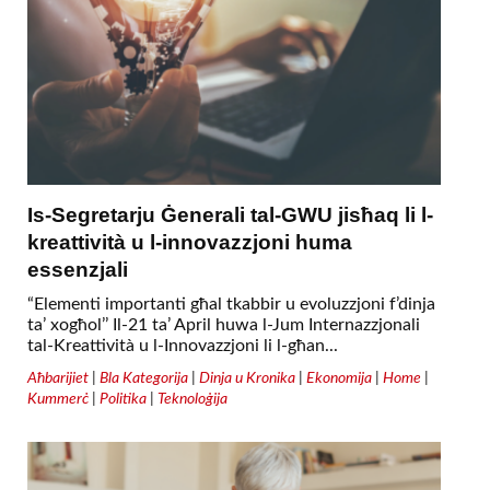
Is-Segretarju Ġenerali tal-GWU jisħaq li l-
kreattività u l-innovazzjoni huma
essenzjali
“Elementi importanti għal tkabbir u evoluzzjoni f’dinja
ta’ xogħol’’ Il-21 ta’ April huwa l-Jum Internazzjonali
tal-Kreattività u l-Innovazzjoni li l-għan...
Aħbarijiet
|
Bla Kategorija
|
Dinja u Kronika
|
Ekonomija
|
Home
|
Kummerċ
|
Politika
|
Teknoloġija