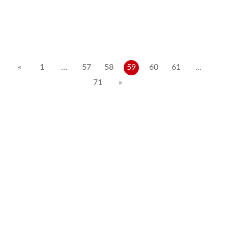
Posts
«
1
…
57
58
59
60
61
…
71
»
pagination