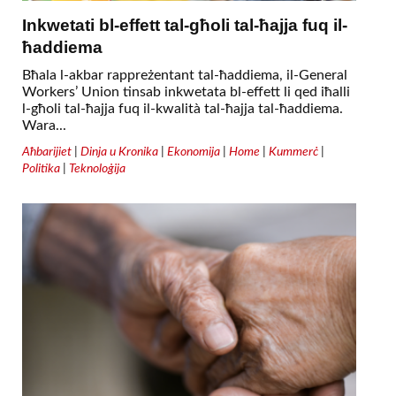
Inkwetati bl-effett tal-għoli tal-ħajja fuq il-
ħaddiema
Bħala l-akbar rappreżentant tal-ħaddiema, il-General
Workers’ Union tinsab inkwetata bl-effett li qed iħalli
l-għoli tal-ħajja fuq il-kwalità tal-ħajja tal-ħaddiema.
Wara...
Aħbarijiet
|
Dinja u Kronika
|
Ekonomija
|
Home
|
Kummerċ
|
Politika
|
Teknoloġija