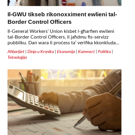
Il-GWU tikseb rikonoxximent ewlieni tal-
Border Control Officers
Il-General Workers’ Union kisbet l-għarfien ewlieni
tal-Border Control Officers, li jaħdmu fis-servizz
pubbliku. Dan wara li proċess ta’ verifika kkonkluda...
Aħbarijiet
|
Dinja u Kronika
|
Ekonomija
|
Kummerċ
|
Politika
|
Teknoloġija