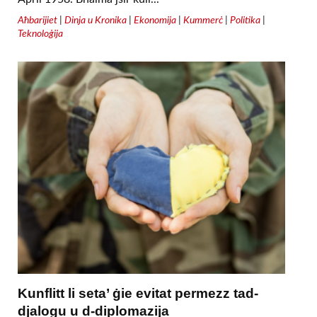
Aħbarijiet
|
Dinja u Kronika
|
Ekonomija
|
Kummerċ
|
Politika
|
Teknoloġija
Kunflitt li seta’ ġie evitat permezz tad-
djalogu u d-diplomazija