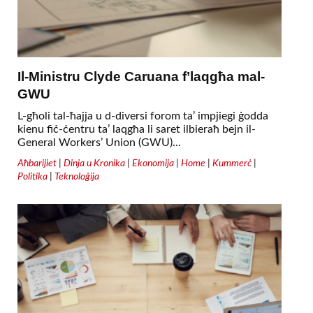
Il-Ministru Clyde Caruana f’laqgħa mal-
GWU
L-għoli tal-ħajja u d-diversi forom ta’ impjiegi ġodda
kienu fiċ-ċentru ta’ laqgħa li saret ilbieraħ bejn il-
General Workers’ Union (GWU)...
Aħbarijiet
|
Dinja u Kronika
|
Ekonomija
|
Home
|
Kummerċ
|
Politika
|
Teknoloġija