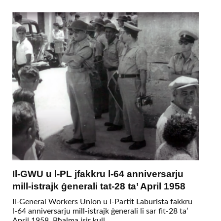
Il-GWU u l-PL jfakkru l-64 anniversarju
mill-istrajk ġenerali tat-28 ta’ April 1958
Il-General Workers Union u l-Partit Laburista fakkru
l-64 anniversarju mill-istrajk ġenerali li sar fit-28 ta’
April 1958. Bħalma jsir kull...