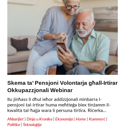
Skema ta’ Pensjoni Volontarja għall-Irtirar
Okkupazzjonali Webinar
Ilu jinħass li dħul ieħor addizzjonali minbarra l-
pensjoni tal-irtirar huma meħtieġa biex tinżamm il-
kwalità tal-ħajja wara li persuna tirtira. Riċerka...
Aħbarijiet
|
Dinja u Kronika
|
Ekonomija
|
Home
|
Kummerċ
|
Politika
|
Teknoloġija