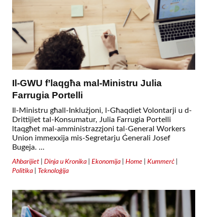
Il-GWU f’laqgħa mal-Ministru Julia
Farrugia Portelli
Il-Ministru għall-Inklużjoni, l-Għaqdiet Volontarji u d-
Drittijiet tal-Konsumatur, Julia Farrugia Portelli
ltaqgħet mal-amministrazzjoni tal-General Workers
Union immexxija mis-Segretarju Ġenerali Josef
Bugeja. ...
Aħbarijiet
|
Dinja u Kronika
|
Ekonomija
|
Home
|
Kummerċ
|
Politika
|
Teknoloġija