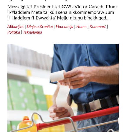
Messaġġ tal-President tal-GWU Victor Carachi f’Jum
il-Ħaddiem Meta ta’ kull sena nikkommemoraw Jum
il-Ħaddiem fl-Ewwel ta’ Mejju nkunu b’hekk qed...
Aħbarijiet
|
Dinja u Kronika
|
Ekonomija
|
Home
|
Kummerċ
|
Politika
|
Teknoloġija