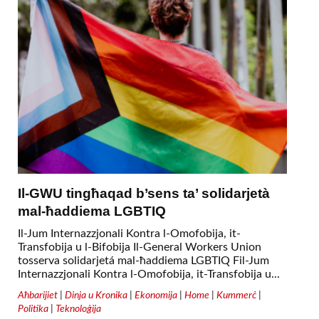
Il-GWU tingħaqad b’sens ta’ solidarjetà
mal-ħaddiema LGBTIQ
Il-Jum Internazzjonali Kontra l-Omofobija, it-
Transfobija u l-Bifobija Il-General Workers Union
tosserva solidarjetá mal-ħaddiema LGBTIQ Fil-Jum
Internazzjonali Kontra l-Omofobija, it-Transfobija u...
Aħbarijiet
|
Dinja u Kronika
|
Ekonomija
|
Home
|
Kummerċ
|
Politika
|
Teknoloġija