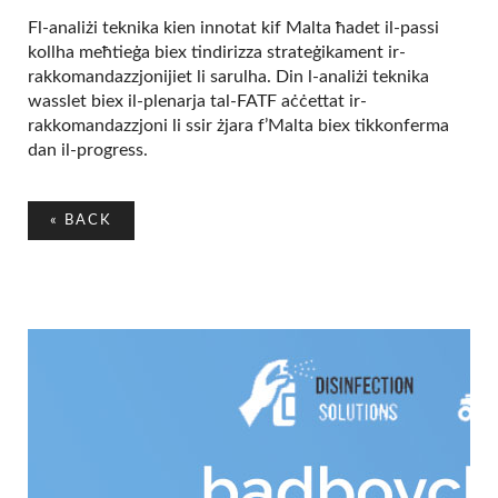
Fl-analiżi teknika kien innotat kif Malta ħadet il-passi
kollha meħtieġa biex tindirizza strateġikament ir-
rakkomandazzjonijiet li sarulha. Din l-analiżi teknika
wasslet biex il-plenarja tal-FATF aċċettat ir-
rakkomandazzjoni li ssir żjara f’Malta biex tikkonferma
dan il-progress.
«
BACK