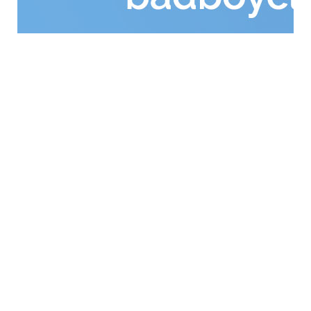
GENERAL WORKERS' UNION MALTA
Workers' Memorial Building, South Street, Valletta
VLT 1103
Email:
info@gwu.org.mt
Tel:
+356 25 679 000