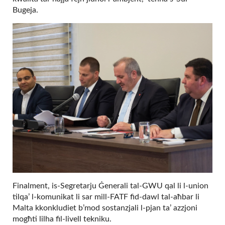
Bugeja.
Finalment, is-Segretarju Ġenerali tal-GWU qal li l-union
tilqa’ l-komunikat li sar mill-FATF fid-dawl tal-aħbar li
Malta kkonkludiet b’mod sostanzjali l-pjan ta’ azzjoni
mogħti lilha fil-livell tekniku.