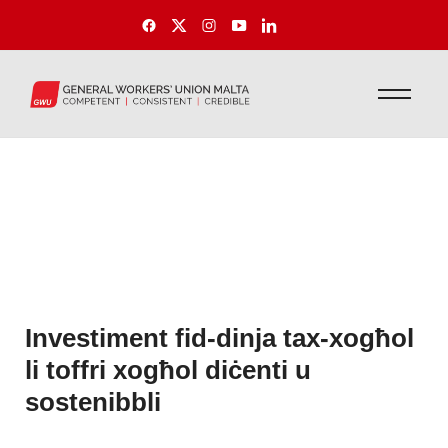
Investiment fid-dinja tax-xogħol
li toffri xogħol diċenti u
sostenibbli