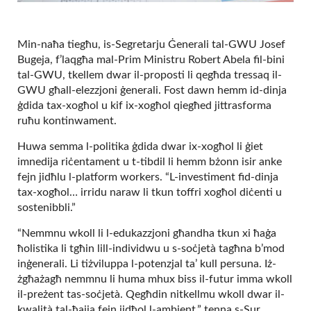
Min-naħa tiegħu, is-Segretarju Ġenerali tal-GWU Josef
Bugeja, f’laqgħa mal-Prim Ministru Robert Abela fil-bini
tal-GWU, tkellem dwar il-proposti li qegħda tressaq il-
GWU għall-elezzjoni ġenerali. Fost dawn hemm id-dinja
ġdida tax-xogħol u kif ix-xogħol qiegħed jittrasforma
ruħu kontinwament.
Huwa semma l-politika ġdida dwar ix-xogħol li ġiet
imnedija riċentament u t-tibdil li hemm bżonn isir anke
fejn jidħlu l-platform workers. “L-investiment fid-dinja
tax-xogħol… irridu naraw li tkun toffri xogħol diċenti u
sostenibbli.”
“Nemmnu wkoll li l-edukazzjoni għandha tkun xi ħaġa
ħolistika li tgħin lill-individwu u s-soċjetà tagħna b’mod
inġenerali. Li tiżviluppa l-potenzjal ta’ kull persuna. Iż-
żgħażagħ nemmnu li huma mhux biss il-futur imma wkoll
il-preżent tas-soċjetà. Qegħdin nitkellmu wkoll dwar il-
kwalità tal-ħajja fejn jidħol l-ambjent,” tenna s-Sur