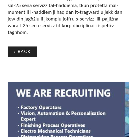
sal-25 sena servizz tal-ħaddiema, tkun protetta mal-
mument li l-ħaddiem jilħaq dan it-tragward u jekk dan
jew din jagħżlu li jkomplu joffru s-servizz lill-pajjiżna
wara l-25 sena servizz fil-korp dixxiplinat rispettiv
tagħhom.
«
BACK