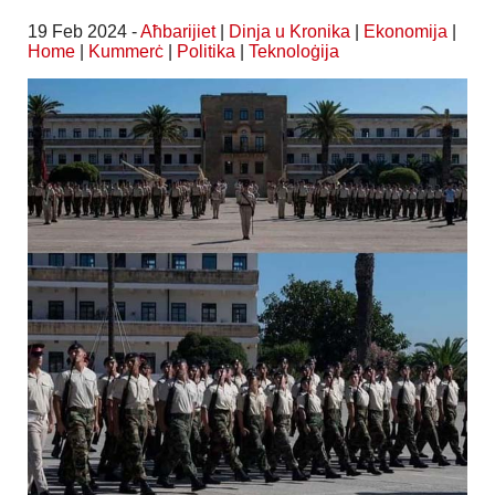
19 Feb 2024 -
Aħbarijiet
|
Dinja u Kronika
|
Ekonomija
|
Home
|
Kummerċ
|
Politika
|
Teknoloġija