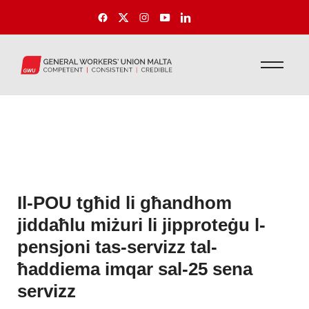
Il-POU tgħid li għandhom
jiddaħlu miżuri li jipproteġu l-
pensjoni tas-servizz tal-
ħaddiema imqar sal-25 sena
servizz