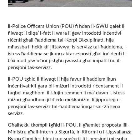
Il-Police Officers Union (POU) fi ħdan il-GWU qalet li
filwaqt li tilqa’ l-fatt li wara li ġew intodotti inċentivi
riċenti għall-ħaddiema tal-Korpi Dixxiplinati, hija
mħassba li hekk kif jittawwal is-servizz tal-ħaddiema, l-
istess ħaddiema se jkunu aktar esposti għal inċidenti li
b’xi mod jew ieħor jistgħu jwasslu għal impatt fuq il-
pensjoni tas-servizz.
Il-POU tgħid li filwaqt li hija favur li ħaddiem ikun
inċentivat kif ġara bil-miżuri introdotti riċentament li
taqbel magħhom, il-Unjin temmen li ma’ dawn l-istess
miżuri għandhom jiżdiedu mekkaniżmi li jipproteġu l-
pensjoni tas-servizz tal-ħaddiema imqar sal-25 sena
servizz.
Għalhekk, tkompli tgħid il-POU, li għamlet proposta lill-
Ministru għall-Intern u Sigurtà, ir-Riformi u l-Ugwaljanza
Byron Camilleri biex ikun suġġerit li l-pensjoni miksuba