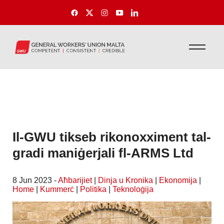
Il-GWU tikseb rikonoxximent tal-
gradi maniġerjali fl-ARMS Ltd
8 Jun 2023 -
Aħbarijiet
|
Dinja u Kronika
|
Ekonomija
|
Home
|
Kummerċ
|
Politika
|
Teknoloġija