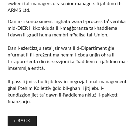
ewlieni tal-managers u s-senior managers li jaħdmu fl-
ARMS Ltd.
Dan ir-rikonoxximent ingħata wara l-proċess ta’ verifika
mid-DIER li kkonkluda li l-maġġoranza tal-ħaddiema
f’dawn il-gradi huma membri mħallsa tal-Union.
Dan l-eżerċizzju seta’ jsir wara li d-Dipartiment ġie
nfurmat li fil-preżent ma hemm l-ebda unjin oħra li
tirrappreżenta din is-sezzjoni ta’ ħaddiema li jaħdmu mal-
imsemmija entità.
Il-pass li jmiss hu li jibdew in-negozjati mal-management
għal Ftehim Kollettiv ġdid bil-għan li jitjiebu l-
kundizzjonijiet ta’ dawn il-ħaddiema nkluż il-pakkett
finanzjarju.
«
BACK