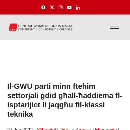
Il-GWU parti minn ftehim
settorjali ġdid għall-ħaddiema fl-
isptarijiet li jaqgħu fil-klassi
teknika
27 Jun 2022 -
Aħbarijiet
|
Dinja u Kronika
|
Ekonomija
|