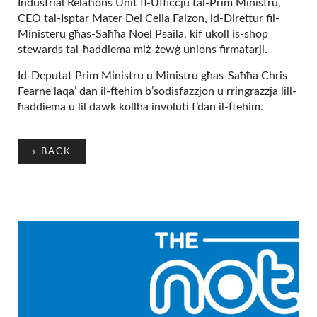
Industrial Relations Unit fl-Uffiċċju tal-Prim Ministru,
CEO tal-Isptar Mater Dei Celia Falzon, id-Direttur fil-
Ministeru għas-Saħħa Noel Psaila, kif ukoll is-shop
stewards tal-ħaddiema miż-żewġ unions firmatarji.
Id-Deputat Prim Ministru u Ministru għas-Saħħa Chris
Fearne laqa’ dan il-ftehim b’sodisfazzjon u rringrazzja lill-
ħaddiema u lil dawk kollha involuti f’dan il-ftehim.
«
BACK