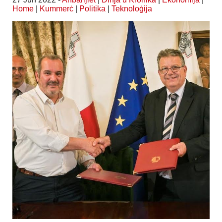
Home
|
Kummerċ
|
Politika
|
Teknoloġija