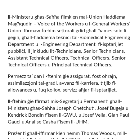
Il-Ministeru għas-Saħħa flimkien mal-Union Ħaddiema
Magħqudin – Voice of the Workers u l-General Workers’
Union iffirmaw ftehim settorali ġdid għall-ħames snin li
ġejjin, għall-ħaddiema tekniċi tal-Biomedical Engineering
Department u l-Engineering Department fl-isptarijiet
pubbliċi, li jinkludu lit-Technicians
,
Senior Technicians,
Assistant Technical Officers, Technical Officers, Senior
Technical Officers u Principal Technical Officers.
Permezz ta’ dan il-ftehim ġie assigurat, fost oħrajn,
assimilazzjoni tal-gradi, avvanz fil-karriera, titjib fl-
allowances u, fuq kollox, servizz aħjar fl-isptarijiet.
Il-ftehim ġie ffirmat mis-Segretarju Permanenti għall-
Ministeru għas-Saħħa Joseph Chetchuti, Josef Bugeja u
Kendrick Bondin f’isem il-GWU, u Josef Vella, Gian Paul
Gauci u Analise Casha f’isem il-UĦM.
Preżenti għall-iffirmar kien hemm Thomas Woods, mill-