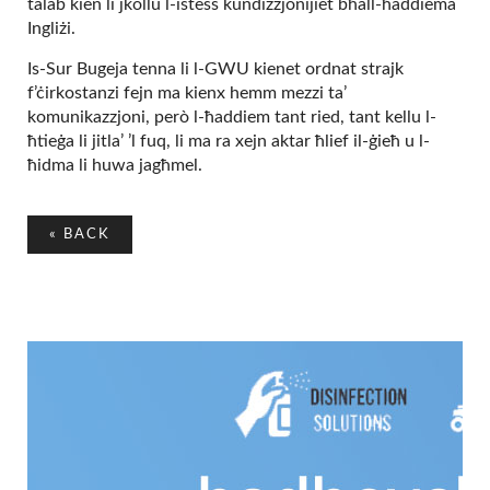
talab kien li jkollu l-istess kundizzjonijiet bħall-ħaddiema
Ingliżi.
Is-Sur Bugeja tenna li l-GWU kienet ordnat strajk
f’ċirkostanzi fejn ma kienx hemm mezzi ta’
komunikazzjoni, però l-ħaddiem tant ried, tant kellu l-
ħtieġa li jitla’ ’l fuq, li ma ra xejn aktar ħlief il-ġieħ u l-
ħidma li huwa jagħmel.
«
BACK