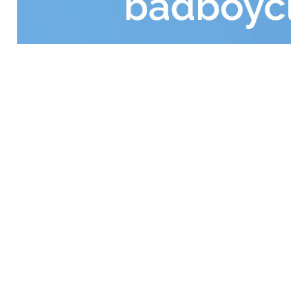
GENERAL WORKERS' UNION MALTA
Workers' Memorial Building, South Street, Valletta
VLT 1103
Email:
info@gwu.org.mt
Tel:
+356 25 679 000