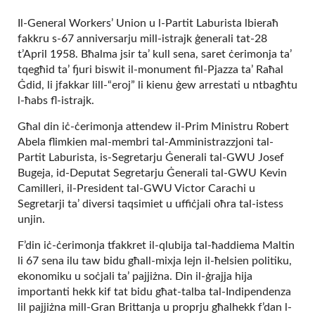
Il-General Workers’ Union u l-Partit Laburista lbieraħ
fakkru s-67 anniversarju mill-istrajk ġenerali tat-28
t’April 1958. Bħalma jsir ta’ kull sena, saret ċerimonja ta’
tqegħid ta’ fjuri biswit il-monument fil-Pjazza ta’ Raħal
Ġdid, li jfakkar lill-“eroj” li kienu ġew arrestati u ntbagħtu
l-ħabs fl-istrajk.
Għal din iċ-ċerimonja attendew il-Prim Ministru Robert
Abela flimkien mal-membri tal-Amministrazzjoni tal-
Partit Laburista, is-Segretarju Ġenerali tal-GWU Josef
Bugeja, id-Deputat Segretarju Ġenerali tal-GWU Kevin
Camilleri, il-President tal-GWU Victor Carachi u
Segretarji ta’ diversi taqsimiet u uffiċjali oħra tal-istess
unjin.
F’din iċ-ċerimonja tfakkret il-qlubija tal-ħaddiema Maltin
li 67 sena ilu taw bidu għall-mixja lejn il-ħelsien politiku,
ekonomiku u soċjali ta’ pajjiżna. Din il-ġrajja hija
importanti hekk kif tat bidu għat-talba tal-Indipendenza
lil pajjiżna mill-Gran Brittanja u proprju għalhekk f’dan l-