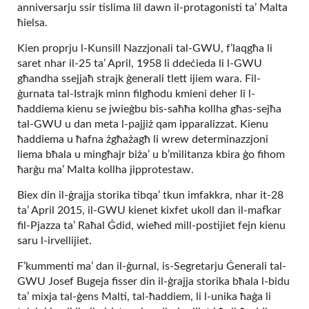
anniversarju ssir tislima lil dawn il-protagonisti ta’ Malta
ħielsa.
Kien proprju l-Kunsill Nazzjonali tal-GWU, f’laqgħa li
saret nhar il-25 ta’ April, 1958 li ddeċieda li l-GWU
għandha ssejjaħ strajk ġenerali tlett ijiem wara. Fil-
ġurnata tal-Istrajk minn filgħodu kmieni deher li l-
ħaddiema kienu se jwieġbu bis-saħħa kollha għas-sejħa
tal-GWU u dan meta l-pajjiż qam ipparalizzat. Kienu
ħaddiema u ħafna żgħażagħ li wrew determinazzjoni
liema bħala u mingħajr biża’ u b’militanza kbira ġo fihom
ħarġu ma’ Malta kollha jipprotestaw.
Biex din il-ġrajja storika tibqa’ tkun imfakkra, nhar it-28
ta’ April 2015, il-GWU kienet kixfet ukoll dan il-mafkar
fil-Pjazza ta’ Raħal Ġdid, wieħed mill-postijiet fejn kienu
saru l-irvellijiet.
F’kummenti ma’ dan il-ġurnal, is-Segretarju Ġenerali tal-
GWU Josef Bugeja fisser din il-ġrajja storika bħala l-bidu
ta’ mixja tal-ġens Malti, tal-ħaddiem, li l-unika ħaġa li