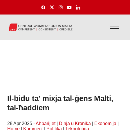
Il-bidu ta’ mixja tal-ġens Malti,
tal-ħaddiem
28 Apr 2025 -
Aħbarijiet
|
Dinja u Kronika
|
Ekonomija
|
Home
|
Kummerċ
|
Politika
|
Teknoloġija