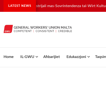
ġistra tilwima industrijali mas-Sovrintendenza tal-Wirt Kulturali
LATEST NEWS
Home
IL-GWU
Aħbarijiet
Edukazzjoni
Taqsim