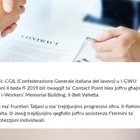
jn iċ-CGIL (Confederazione Generale italiana del lavoro) u l-GWU
oni li beda fl-2019 bit-twaqqif ta’ Contact Point biex joffru għaj
 l-Workers’ Memorial Building, il-Belt Valletta.
 ma’ fruntieri Taljani u ma’ trejdjunjins progressivi oħra. Il-ftehim
a. Iż-żewġ trejdjunjins qegħdin joffru assistenza f’termini ta’
rotezzjoni individwali.