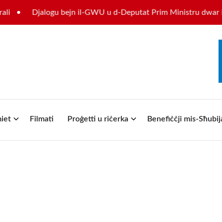
Djalogu bejn il-GWU u d-Deputat Prim Ministru dwar il-fu
iet
Filmati
Proġetti u riċerka
Benefiċċji mis-Sħubij