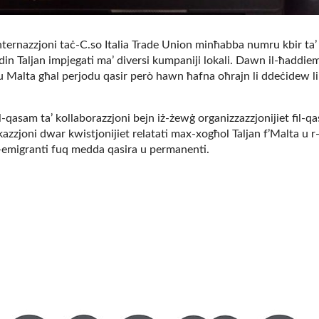
ternazzjoni taċ-C.so Italia Trade Union minħabba numru kbir ta’
din Taljan impjegati ma’ diversi kumpaniji lokali. Dawn il-ħaddie
ġu Malta għal perjodu qasir però hawn ħafna oħrajn li ddeċidew li
il-qasam ta’ kollaborazzjoni bejn iż-żewġ organizzazzjonijiet fil-q
zzjoni dwar kwistjonijiet relatati max-xogħol Taljan f’Malta u r
l-emigranti fuq medda qasira u permanenti.