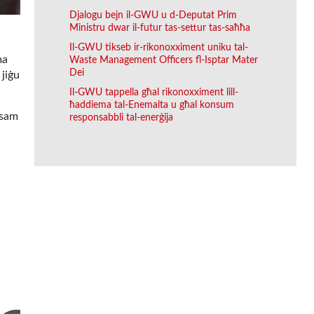
Djalogu bejn il-GWU u d-Deputat Prim
Ministru dwar il-futur tas-settur tas-saħħa
Il-GWU tikseb ir-rikonoxximent uniku tal-
ma
Waste Management Officers fl-Isptar Mater
Dei
 jiġu
Il-GWU tappella għal rikonoxximent lill-
ħaddiema tal-Enemalta u għal konsum
asam
responsabbli tal-enerġija
-