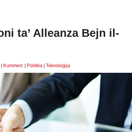
ni ta’ Alleanza Bejn il-
|
Kummerċ
|
Politika
|
Teknoloġija