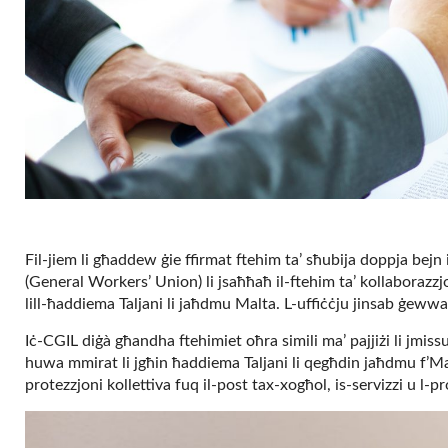
Fil-jiem li għaddew ġie ffirmat ftehim ta’ sħubija doppja be
(General Workers’ Union) li jsaħħaħ il-ftehim ta’ kollaborazzj
lill-ħaddiema Taljani li jaħdmu Malta. L-uffiċċju jinsab ġewwa
Iċ-CGIL diġà għandha ftehimiet oħra simili ma’ pajjiżi li jmissu
huwa mmirat li jgħin ħaddiema Taljani li qegħdin jaħdmu f’Malt
protezzjoni kollettiva fuq il-post tax-xogħol, is-servizzi u l-p