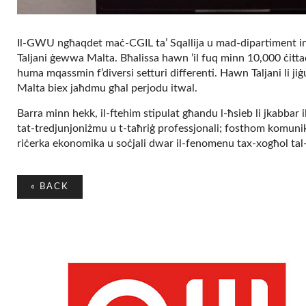
Il-GWU ngħaqdet maċ-CGIL ta’ Sqallija u mad-dipartiment in
Taljani ġewwa Malta. Bħalissa hawn ʼil fuq minn 10,000 ċitta
huma mqassmin f’diversi setturi differenti. Hawn Taljani li ji
Malta biex jaħdmu għal perjodu itwal.
Barra minn hekk, il-ftehim stipulat għandu l-ħsieb li jkabbar 
tat-tredjunjoniżmu u t-taħriġ professjonali; fosthom komunika
riċerka ekonomika u soċjali dwar il-fenomenu tax-xogħol ta
«
BACK