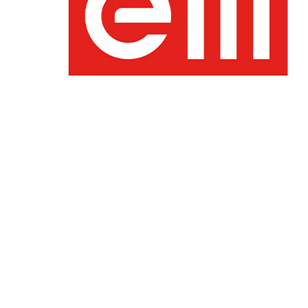
GENERAL WORKERS' UNION MALTA
Workers' Memorial Building, South Street, Valletta V