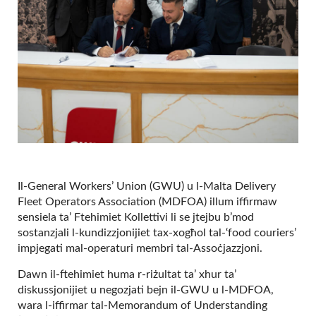
Il-General Workers’ Union (GWU) u l-Malta Delivery
Fleet Operators Association (MDFOA) illum iffirmaw
sensiela ta’ Ftehimiet Kollettivi li se jtejbu b’mod
sostanzjali l-kundizzjonijiet tax-xogħol tal-‘food couriers’
impjegati mal-operaturi membri tal-Assoċjazzjoni.
Dawn il-ftehimiet huma r-riżultat ta’ xhur ta’
diskussjonijiet u negozjati bejn il-GWU u l-MDFOA,
wara l-iffirmar tal-Memorandum of Understanding