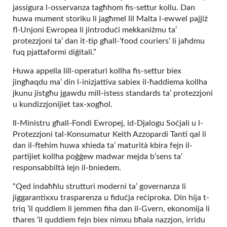
jassigura l-osservanza tagħhom fis-settur kollu. Dan
huwa mument storiku li jagħmel lil Malta l-ewwel pajjiż
fl-Unjoni Ewropea li jintroduċi mekkaniżmu ta’
protezzjoni ta’ dan it-tip għall-‘food couriers’ li jaħdmu
fuq pjattaformi diġitali.”
Huwa appella lill-operaturi kollha fis-settur biex
jingħaqdu ma’ din l-inizjattiva sabiex il-ħaddiema kollha
jkunu jistgħu jgawdu mill-istess standards ta’ protezzjoni
u kundizzjonijiet tax-xogħol.
Il-Ministru għall-Fondi Ewropej, id-Djalogu Soċjali u l-
Protezzjoni tal-Konsumatur Keith Azzopardi Tanti qal li
dan il-ftehim huwa xhieda ta’ maturità kbira fejn il-
partijiet kollha poġġew madwar mejda b’sens ta’
responsabbiltà lejn il-bniedem.
“Qed indaħħlu strutturi moderni ta’ governanza li
jiggarantixxu trasparenza u fiduċja reċiproka. Din hija t-
triq ‘il quddiem li jemmen fiha dan il-Gvern, ekonomija li
tħares ‘il quddiem fejn biex nimxu bħala nazzjon, irridu