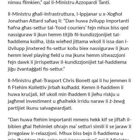
nimxu flimkien,” qal il-Ministru Azzopardi Tanti.
Il-Ministru għall-Infrastruttura, l-Ippjanar u x-Xogħol
Jonathan Attard saħaq li: “Dan huwa żvilupp importanti
ħafna għas-settur tal-‘food couriers’ fejn mhux biss qed
nassiguraw li jkun hemm titjib fil-kundizzjonijiet tal-
ħaddiema kollha, iżda wieħed jittama wkoll li issa dan l-
iżvilupp jinxtered fis-settur kollu biex nassiguraw li jkun
hemm level playing field u ma jkunx hemm sitwazzjoni
fejn dawk li jirrispettaw il-kundizzjonijiet tal-ħaddiema
jiġu żvantaġġati fis-settur.”
Il-Ministru għat-Trasport Chris Bonett qal li hu jemmen li
fi Ftehim Kollettiv jirbaħ kulħadd. Kemm il-ħaddiem li
huwa kruċjali, kif ukoll min iħaddem li jieħu riskju u
jagħmel investiment u għalhekk irridu naraw li ż-żewġ
partijiet ikunu salvagwardjati.
“Dan huwa ftehim importanti mmens hekk kif se jiftaħ il-
bibien għal ftehimiet oħrajn ma’ setturi simili li se jaraw li
jirregolaw ir-relazzjoni. Mhux biss bejn il-ħaddiema u