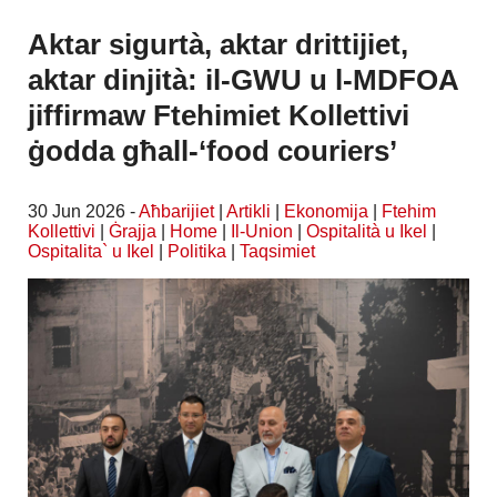
Aktar sigurtà, aktar drittijiet,
aktar dinjità: il-GWU u l-MDFOA
jiffirmaw Ftehimiet Kollettivi
ġodda għall-‘food couriers’
30 Jun 2026 -
Aħbarijiet
|
Artikli
|
Ekonomija
|
Ftehim
Kollettivi
|
Ġrajja
|
Home
|
Il-Union
|
Ospitalità u Ikel
|
Ospitalita` u Ikel
|
Politika
|
Taqsimiet