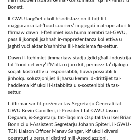
min iħaddem iżda anke mal-konsumatur,” qal il-Ministru
Bonett.
Il-GWU laqgħet ukoll b’sodisfazzjon il-fatt li l-
maġġoranza tal-‘food couriers’ impjegati mal-operaturi li
ffirmaw dawn il-ftehimiet issa huma membri tal-GWU,
pass li jkompli jsaħħaħ ir-rappreżentanza kollettiva u
jagħti vuċi aktar b’saħħitha lill-ħaddiema fis-settur.
Dawn il-ftehimiet jimmarkaw stadju ġdid għall-industrija
tal-‘food delivery’ f’Malta u juru kif, permezz ta’ djalogu
soċjali kostruttiv u responsabbli, huwa possibbli li
jinħolqu soluzzjonijiet li jħarsu kemm id-drittijiet tal-
ħaddiema kif ukoll l-istabbiltà u s-sostenibbiltà tas-
settur.
L-iffirmar sar fil-preżenza tas-Segretarju Ġenerali tal-
GWU Kevin Camilleri, il-President tal-GWU Jason
Deguara, is-Segretarju tat-Taqsima Ospitalità u Ikel Brian
Bonnici u l-Assistent Segretarju Johann Spiteri, il-GWU-
TCN Liaison Officer Manav Sanger, kif ukoll diversi
operaturi u persuni distinti mill-Assoċjazzjoni.