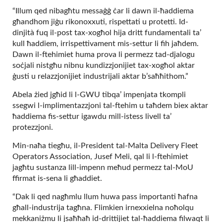
“Illum qed nibagħtu messaġġ ċar li dawn il-ħaddiema
għandhom jiġu rikonoxxuti, rispettati u protetti. Id-
dinjità fuq il-post tax-xogħol hija dritt fundamentali ta’
kull ħaddiem, irrispettivament mis-settur li fih jaħdem.
Dawn il-ftehimiet huma prova li permezz tad-djalogu
soċjali nistgħu nibnu kundizzjonijiet tax-xogħol aktar
ġusti u relazzjonijiet industrijali aktar b’saħħithom.”
Abela żied jgħid li l-GWU tibqa’ impenjata tkompli
ssegwi l-implimentazzjoni tal-ftehim u taħdem biex aktar
ħaddiema fis-settur igawdu mill-istess livell ta’
protezzjoni.
Min-naħa tiegħu, il-President tal-Malta Delivery Fleet
Operators Association, Jusef Meli, qal li l-ftehimiet
jagħtu sustanza lill-impenn meħud permezz tal-MoU
ffirmat is-sena li għaddiet.
“Dak li qed nagħmlu llum huwa pass importanti ħafna
għall-industrija tagħna. Flimkien irnexxielna noħolqu
mekkaniżmu li jsaħħaħ id-drittijiet tal-ħaddiema filwaqt li