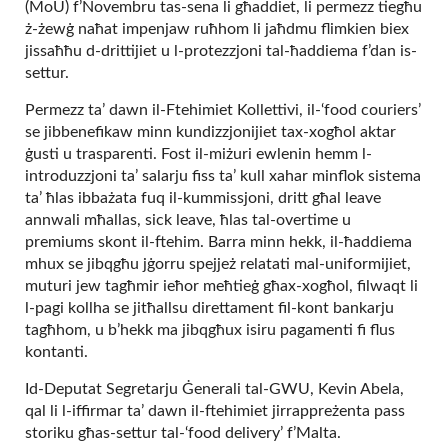
(MoU) f’Novembru tas-sena li għaddiet, li permezz tiegħu
ż-żewġ naħat impenjaw ruħhom li jaħdmu flimkien biex
jissaħħu d-drittijiet u l-protezzjoni tal-ħaddiema f’dan is-
settur.
Permezz ta’ dawn il-Ftehimiet Kollettivi, il-‘food couriers’
se jibbenefikaw minn kundizzjonijiet tax-xogħol aktar
ġusti u trasparenti. Fost il-miżuri ewlenin hemm l-
introduzzjoni ta’ salarju fiss ta’ kull xahar minflok sistema
ta’ ħlas ibbażata fuq il-kummissjoni, dritt għal leave
annwali mħallas, sick leave, ħlas tal-overtime u
premiums skont il-ftehim. Barra minn hekk, il-ħaddiema
mhux se jibqgħu jġorru spejjeż relatati mal-uniformijiet,
muturi jew tagħmir ieħor meħtieġ għax-xogħol, filwaqt li
l-pagi kollha se jitħallsu direttament fil-kont bankarju
tagħhom, u b’hekk ma jibqgħux isiru pagamenti fi flus
kontanti.
Id-Deputat Segretarju Ġenerali tal-GWU, Kevin Abela,
qal li l-iffirmar ta’ dawn il-ftehimiet jirrappreżenta pass
storiku għas-settur tal-‘food delivery’ f’Malta.