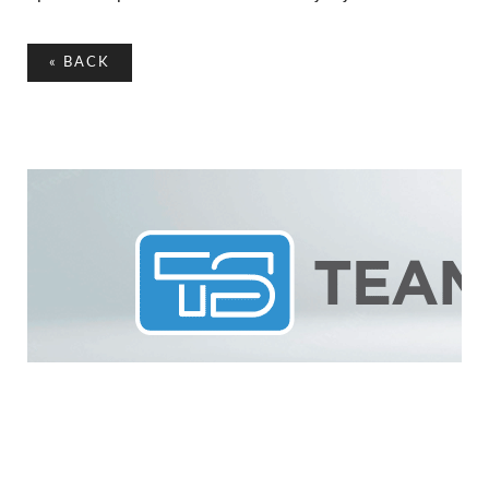
«
BACK