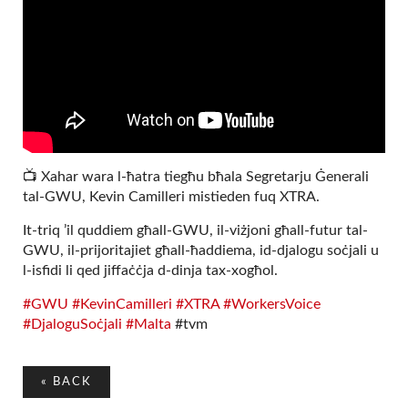
📺 Xahar wara l-ħatra tiegħu bħala Segretarju Ġenerali
tal-GWU, Kevin Camilleri mistieden fuq XTRA.
It-triq ’il quddiem għall-GWU, il-viżjoni għall-futur tal-
GWU, il-prijoritajiet għall-ħaddiema, id-djalogu soċjali u
l-isfidi li qed jiffaċċja d-dinja tax-xogħol.
#GWU
#KevinCamilleri
#XTRA
#WorkersVoice
#DjaloguSoċjali
#Malta
#tvm
«
BACK