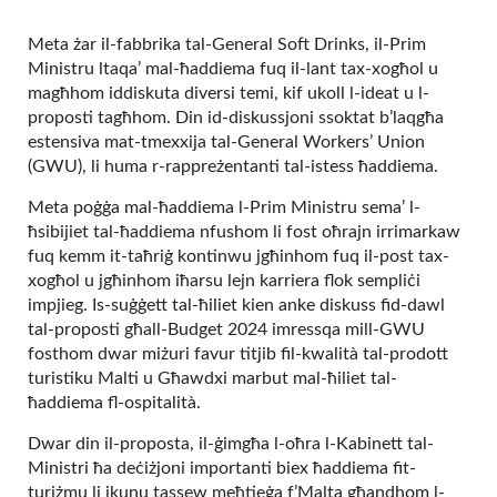
Meta żar il-fabbrika tal-General Soft Drinks, il-Prim
Ministru ltaqa’ mal-ħaddiema fuq il-lant tax-xogħol u
magħhom iddiskuta diversi temi, kif ukoll l-ideat u l-
proposti tagħhom. Din id-diskussjoni ssoktat b’laqgħa
estensiva mat-tmexxija tal-General Workers’ Union
(GWU), li huma r-rappreżentanti tal-istess ħaddiema.
Meta poġġa mal-ħaddiema l-Prim Ministru sema’ l-
ħsibijiet tal-ħaddiema nfushom li fost oħrajn irrimarkaw
fuq kemm it-taħriġ kontinwu jgħinhom fuq il-post tax-
xogħol u jgħinhom iħarsu lejn karriera flok sempliċi
impjieg. Is-suġġett tal-ħiliet kien anke diskuss fid-dawl
tal-proposti għall-Budget 2024 imressqa mill-GWU
fosthom dwar miżuri favur titjib fil-kwalità tal-prodott
turistiku Malti u Għawdxi marbut mal-ħiliet tal-
ħaddiema fl-ospitalità.
Dwar din il-proposta, il-ġimgħa l-oħra l-Kabinett tal-
Ministri ħa deċiżjoni importanti biex ħaddiema fit-
turiżmu li jkunu tassew meħtieġa f’Malta għandhom l-