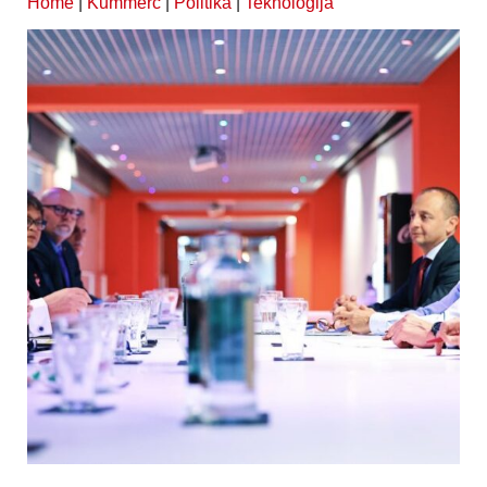
Home
|
Kummerċ
|
Politika
|
Teknoloġija