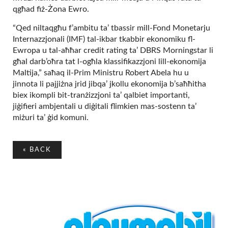
qgħad fiż-Żona Ewro.
“Qed niltaqgħu f’ambitu ta’ tbassir mill-Fond Monetarju
Internazzjonali (IMF) tal-ikbar tkabbir ekonomiku fl-
Ewropa u tal-aħħar credit rating ta’ DBRS Morningstar li
għal darb’oħra tat l-ogħla klassifikazzjoni lill-ekonomija
Maltija,” saħaq il-Prim Ministru Robert Abela hu u
jinnota li pajjiżna jrid jibqa’ jkollu ekonomija b’saħħitha
biex ikompli bit-tranżizzjoni ta’ qalbiet importanti,
jiġifieri ambjentali u diġitali flimkien mas-sostenn ta’
miżuri ta’ ġid komuni.
«
BACK