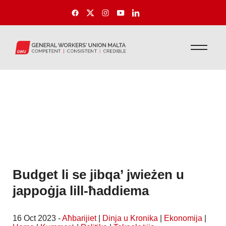
Budget li se jibqa’ jwieżen u
jappoġja lill-ħaddiema
16 Oct 2023 -
Aħbarijiet
|
Dinja u Kronika
|
Ekonomija
|