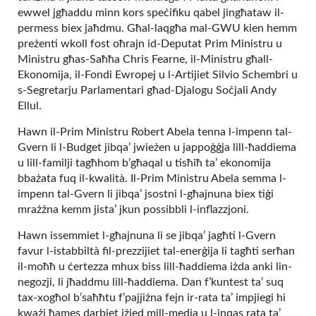
ewwel jgħaddu minn kors speċifiku qabel jingħataw il-
permess biex jaħdmu. Għal-laqgħa mal-GWU kien hemm
preżenti wkoll fost oħrajn id-Deputat Prim Ministru u
Ministru għas-Saħħa Chris Fearne, il-Ministru għall-
Ekonomija, il-Fondi Ewropej u l-Artijiet Silvio Schembri u
s-Segretarju Parlamentari għad-Djalogu Soċjali Andy
Ellul.
Hawn il-Prim Ministru Robert Abela tenna l-impenn tal-
Gvern li l-Budget jibqa’ jwieżen u jappoġġja lill-ħaddiema
u lill-familji tagħhom b’għaqal u tisħiħ ta’ ekonomija
bbażata fuq il-kwalità. Il-Prim Ministru Abela semma l-
impenn tal-Gvern li jibqa’ jsostni l-għajnuna biex tiġi
mrażżna kemm jista’ jkun possibbli l-inflazzjoni.
Hawn issemmiet l-għajnuna li se jibqa’ jagħti l-Gvern
favur l-istabbiltà fil-prezzijiet tal-enerġija li tagħti serħan
il-moħħ u ċertezza mhux biss lill-ħaddiema iżda anki lin-
negozji, li jħaddmu lill-ħaddiema. Dan f’kuntest ta’ suq
tax-xogħol b’saħħtu f’pajjiżna fejn ir-rata ta’ impjiegi hi
kważi ħames darbiet iżjed mill-medja u l-inqas rata ta’