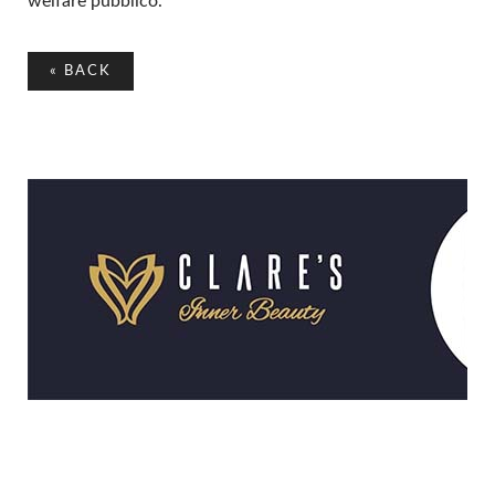
welfare pubblico.
«
BACK