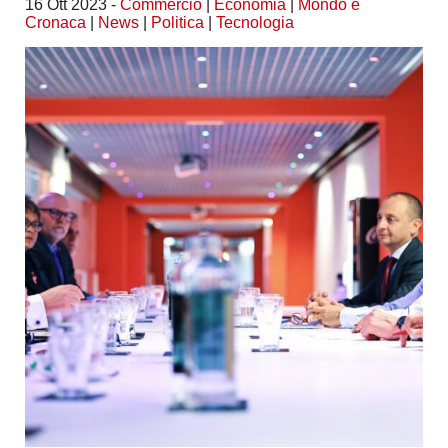
16 Ott 2023 -
Commercio
|
Economia
|
Mondo e
Cronaca
|
News
|
Politica
|
Tecnologia