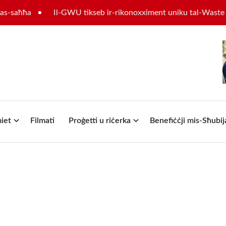
ħħa
Il-GWU tikseb ir-rikonoxximent uniku tal-Waste Manag
iet
Filmati
Proġetti u riċerka
Benefiċċji mis-Sħubij