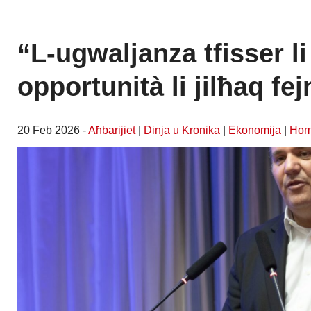
“L-ugwaljanza tfisser li
opportunità li jilħaq fej
20 Feb 2026 -
Aħbarijiet
|
Dinja u Kronika
|
Ekonomija
|
Ho