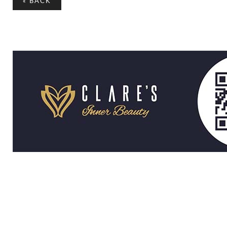
«
BACK