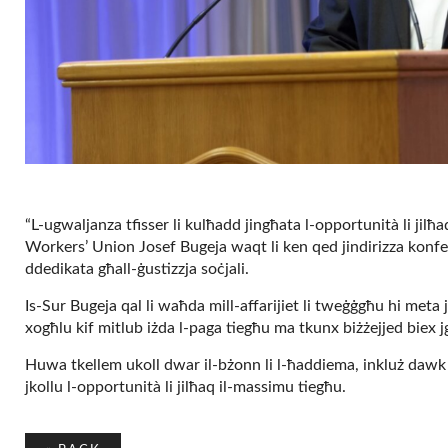
“L-ugwaljanza tfisser li kulħadd jingħata l-opportunità li jilħ
Workers’ Union Josef Bugeja waqt li ken qed jindirizza konfe
ddedikata għall-ġustizzja soċjali.
Is-Sur Bugeja qal li waħda mill-affarijiet li tweġġgħu hi met
xogħlu kif mitlub iżda l-paga tiegħu ma tkunx biżżejjed biex jg
Huwa tkellem ukoll dwar il-bżonn li l-ħaddiema, inkluż dawk ba
jkollu l-opportunità li jilħaq il-massimu tiegħu.