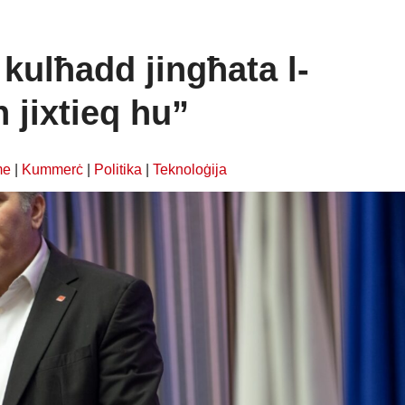
 kulħadd jingħata l-
n jixtieq hu”
me
|
Kummerċ
|
Politika
|
Teknoloġija