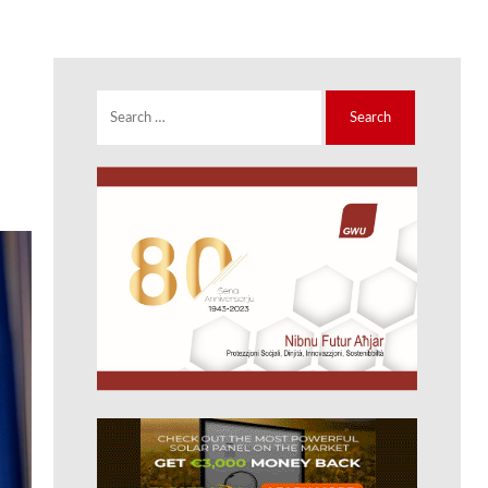
Search
for: