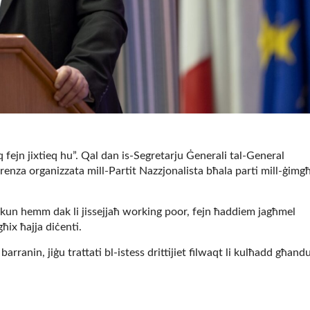
aq fejn jixtieq hu”. Qal dan is-Segretarju Ġenerali tal-General
renza organizzata mill-Partit Nazzjonalista bħala parti mill-ġimg
a jkun hemm dak li jissejjaħ working poor, fejn ħaddiem jagħmel
ħix ħajja diċenti.
rranin, jiġu trattati bl-istess drittijiet filwaqt li kulħadd għand