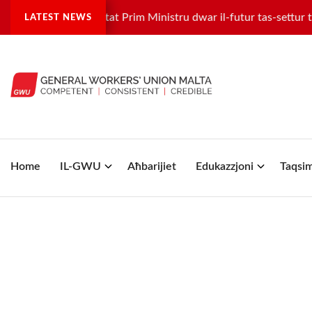
-GWU u d-Deputat Prim Ministru dwar il-futur tas-settur tas-sa
LATEST NEWS
Home
IL-GWU
Aħbarijiet
Edukazzjoni
Taqsim