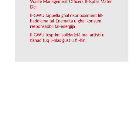
Waste Management Officers fl-Isptar Mater
Dei
Il-GWU tappella għal rikonoxximent lill-
ħaddiema tal-Enemalta u għal konsum
responsabbli tal-enerġija
Il-GWU tesprimi solidarjetà mal-artisti u
tisħaq fuq il-ħlas ġust u fil-ħin