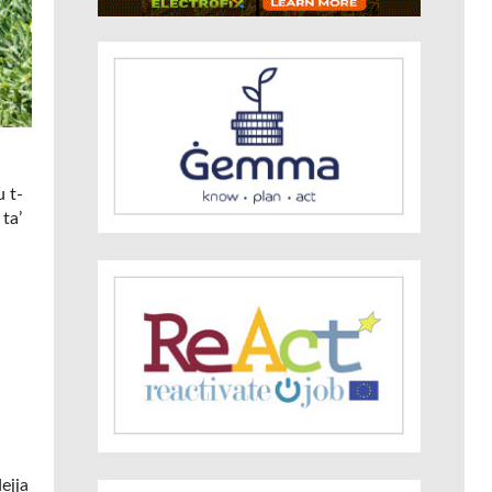
u t-
ta’
ejja