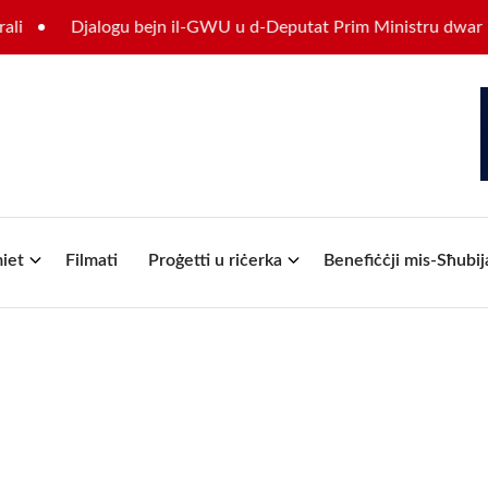
Djalogu bejn il-GWU u d-Deputat Prim Ministru dwar il-futur
iet
Filmati
Proġetti u riċerka
Benefiċċji mis-Sħubij