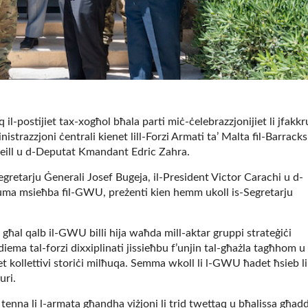
 il-postijiet tax-xogħol bħala parti miċ-ċelebrazzjonijiet li jfakkr
trazzjoni ċentrali kienet lill-Forzi Armati ta’ Malta fil-Barracks 
eill u d-Deputat Kmandant Edric Zahra.
retarju Ġenerali Josef Bugeja, il-President Victor Carachi u d-
 huma msieħba fil-GWU, preżenti kien hemm ukoll is-Segretarju
 għal qalb il-GWU billi hija waħda mill-aktar gruppi strateġiċi
iema tal-forzi dixxiplinati jissieħbu f’unjin tal-għażla tagħhom u
et kollettivi storiċi milħuqa. Semma wkoll li l-GWU ħadet ħsieb li
uri.
enna li l-armata għandha viżjoni li trid twettaq u bħalissa għadd