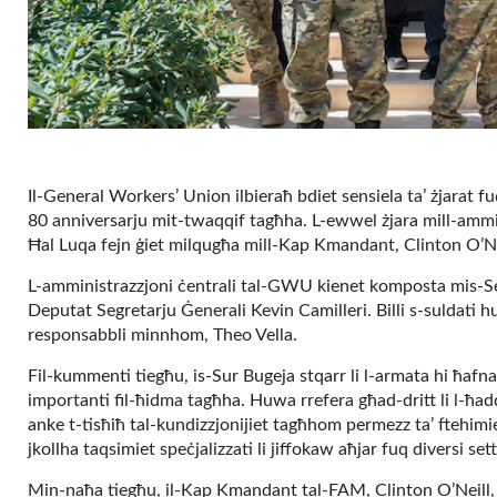
Il-General Workers’ Union ilbieraħ bdiet sensiela ta’ żjarat fuq
80 anniversarju mit-twaqqif tagħha. L-ewwel żjara mill-amminis
Ħal Luqa fejn ġiet milqugħa mill-Kap Kmandant, Clinton O’N
L-amministrazzjoni ċentrali tal-GWU kienet komposta mis-Seg
Deputat Segretarju Ġenerali Kevin Camilleri. Billi s-suldati
responsabbli minnhom, Theo Vella.
Fil-kummenti tiegħu, is-Sur Bugeja stqarr li l-armata hi ħafna
importanti fil-ħidma tagħha. Huwa rrefera għad-dritt li l-ħadd
anke t-tisħiħ tal-kundizzjonijiet tagħhom permezz ta’ ftehimi
jkollha taqsimiet speċjalizzati li jiffokaw aħjar fuq diversi sett
Min-naħa tiegħu, il-Kap Kmandant tal-FAM, Clinton O’Neill, t