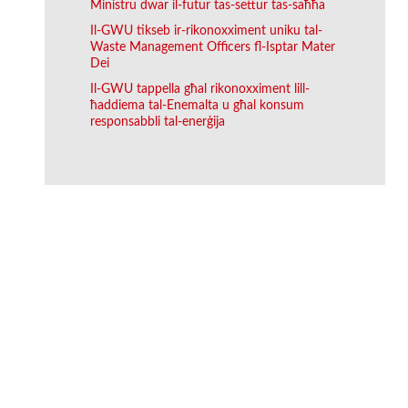
Ministru dwar il-futur tas-settur tas-saħħa
Il-GWU tikseb ir-rikonoxximent uniku tal-
Waste Management Officers fl-Isptar Mater
Dei
Il-GWU tappella għal rikonoxximent lill-
ħaddiema tal-Enemalta u għal konsum
responsabbli tal-enerġija