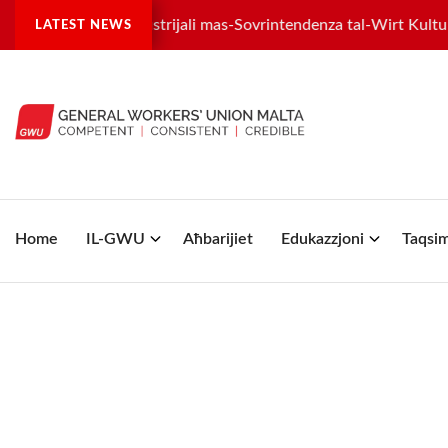
ra tilwima industrijali mas-Sovrintendenza tal-Wirt Kulturali
LATEST NEWS
Home
IL-GWU
Aħbarijiet
Edukazzjoni
Taqsim