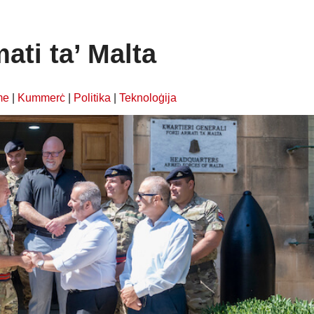
ati ta’ Malta
me
|
Kummerċ
|
Politika
|
Teknoloġija