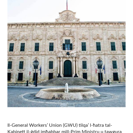
Il-General Workers’ Union (GWU) tilqa’ l-ħatra tal-
Kabinett il-ġdid imħabbar mill-Prim Ministru u tawgura