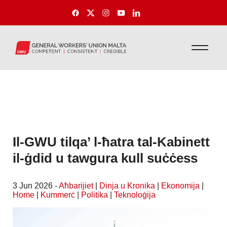
Il-GWU tilqa’ l-ħatra tal-Kabinett
il-ġdid u tawgura kull suċċess
3 Jun 2026 -
Aħbarijiet
|
Dinja u Kronika
|
Ekonomija
|
Home
|
Kummerċ
|
Politika
|
Teknoloġija