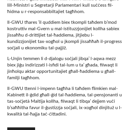
lill-Ministri u Segretarji Parlamentari kull suċċess fil-
ħidma u r-responsabbiltajiet tagħhom.
Il-GWU tħares ’il quddiem biex tkompli taħdem b’mod
kostruttiv mal-Gvern u mal-istituzzjonijiet kollha sabiex
jissaħħu d-drittijiet tal-ħaddiema, jitjiebu l-
kundizzjonijiet tax-xogħol u jkompli jissaħħaħ il-progress
soċjali u ekonomiku tal-pajjiż.
L-Unjin temmen li d-djalogu soċjali jibqa’ l-aqwa mezz
biex jiġu indirizzati l-isfidi tal-lum u ta’ għada, filwaqt li
jinħolqu aktar opportunitajiet għall-ħaddiema u għall-
familji tagħhom.
Il-GWU ttenni l-impenn tagħha li taħdem flimkien mal-
Kabinett il-ġdid għall-ġid tal-ħaddiema, tal-pensjonanti u
tas-soċjetà Maltija kollha, filwaqt li tibqa’ dejjem vuċi
b’saħħitha favur il-ġustizzja soċjali, ix-xogħol dinjituż u l-
kwalità tal-ħajja taċ-ċittadini.