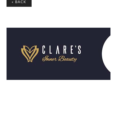
«
BACK