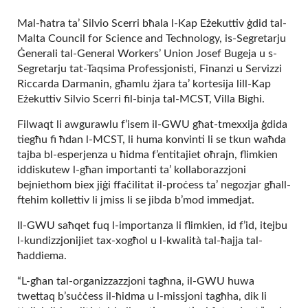
Mal-ħatra ta’ Silvio Scerri bħala l-Kap Eżekuttiv ġdid tal-
Malta Council for Science and Technology, is-Segretarju
Ġenerali tal-General Workers’ Union Josef Bugeja u s-
Segretarju tat-Taqsima Professjonisti, Finanzi u Servizzi
Riccarda Darmanin, għamlu żjara ta’ kortesija lill-Kap
Eżekuttiv Silvio Scerri fil-binja tal-MCST, Villa Bighi.
Filwaqt li awgurawlu f’isem il-GWU għat-tmexxija ġdida
tiegħu fi ħdan l-MCST, li huma konvinti li se tkun waħda
tajba bl-esperjenza u ħidma f’entitajiet oħrajn, flimkien
iddiskutew l-għan importanti ta’ kollaborazzjoni
bejniethom biex jiġi ffaċilitat il-proċess ta’ negozjar għall-
ftehim kollettiv li jmiss li se jibda b’mod immedjat.
Il-GWU saħqet fuq l-importanza li flimkien, id f’id, itejbu
l-kundizzjonijiet tax-xogħol u l-kwalità tal-ħajja tal-
ħaddiema.
“L-għan tal-organizzazzjoni tagħna, il-GWU huwa
twettaq b’suċċess il-ħidma u l-missjoni tagħha, dik li