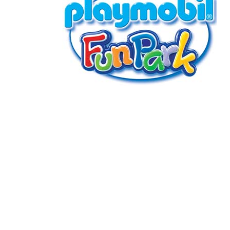
GENERAL WORKERS' UNION MALTA
Workers' Memorial Building, South Street, Valletta