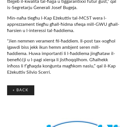
ttejjeb il-kwalità tal-ħajja u tiggarantixxi futur ġust,” qal
is-Segretarju Ġenerali Josef Bugeja.
Min-naħa tiegħu l-Kap Eżekuttiv tal-MCST wera l-
apprezzament tiegħu għall-ħidma sfieqa mill-GWU għall-
ħarsien u l-interessi tal-ħaddiema.
“Jien nemmen verament fil-ħaddiem. Il-post tax-xogħol
igawdi biss jekk ikun hemm ambjent seren mill-
ħaddiema. Huwa importanti li l-ħaddiema jingħataw il-
benefiċċji u l-pagi xierqa li jistħoqqilhom. Għalhekk
inħoss li f’għaqda konġunta magħkom naslu,” qal il-Kap
Eżekuttiv Silvio Scerri.
«
BACK