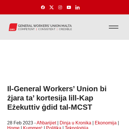
Il-General Workers’ Union bi
żjara ta’ kortesija lill-Kap
Eżekuttiv ġdid tal-MCST
28 Feb 2023 -
Aħbarijiet
|
Dinja u Kronika
|
Ekonomija
|
Home
|
Kummerċ
|
Politika
|
Teknoloġija