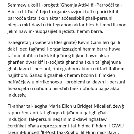
Semmew ukoll il-proġett ‘Għomja Attivi fil-Parroċċi tal-
Bliet u l-Irħula’, fejn l-organizzazzjoni toffri pariri kif il-
parroċċa tista’ tkun aktar aċċessibbli għall-persuni
nieqsa mid-dawl u tintegrahom aktar biex bil-mod il-mod
jeliminaw in-nuqqasijiet li jeżistu hemm barra.
Is-Segretarju Ġenerali (designate) Kevin Camilleri qal li
dak li qed tagħmel l-organizzazzjoni hemm barra huwa
ta’ min ifaħħru hekk kif jeħtieġ li jkun hawn aktar
għarfien dwar kif is-soċjetà għandha tkun ta’ għajnuna
għal dawn il-persuni, tintegrahom aktar u tiffaċilitalhom
ħajjithom. Saħaq li għalhekk hemm bżonn li flimkien
naffaċċjaw u nirrikonoxxu l-problemi ta’ dawn il-persuni
fis-soċjetà u naħdmu bis-sħiħ biex noħolqu pajjiż aktar
inklussiv.
Fl-aħħar tal-laqgħa Maria Elich u Bridget Micallef, żewġ
rappreżentanti tal-għaqda li jaħdmu qatigħ għall-
inklużjoni tal-persuni neqsin mid-dawl ngħataw
ċertifikat bħala apprezzament tal-ħidma fi ħdan il-GWU
favur il-kunċett ‘Il-Post tax-Xogħol lil Hinn mid-Dawl’.