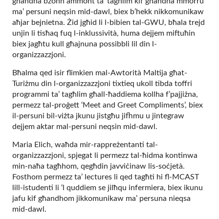
għandna bżonn ammont ta’ tagħlim kif għandna mmorru
ma’ persuni neqsin mid-dawl, biex b’hekk nikkomunikaw
aħjar bejnietna. Żid jgħid li l-bibien tal-GWU, bħala trejd
unjin li tisħaq fuq l-inklussività, huma dejjem miftuħin
biex jagħtu kull għajnuna possibbli lil din l-
organizzazzjoni.
Bħalma qed isir flimkien mal-Awtorità Maltija għat-
Turiżmu din l-organizzazzjoni tixtieq ukoll tibda toffri
programmi ta’ tagħlim għall-ħaddiema kollha f’pajjiżna,
permezz tal-proġett ‘Meet and Greet Compliments’, biex
il-persuni bil-viżta jkunu jistgħu jifhmu u jintegraw
dejjem aktar mal-persuni neqsin mid-dawl.
Maria Elich, waħda mir-rappreżentanti tal-
organizzazzjoni, spjegat li permezz tal-ħidma kontinwa
min-naħa tagħhom, qegħdin javviċinaw lis-soċjetà.
Fosthom permezz ta’ lectures li qed tagħti hi fl-MCAST
lill-istudenti li ‘l quddiem se jilħqu infermiera, biex ikunu
jafu kif għandhom jikkomunikaw ma’ persuna nieqsa
mid-dawl.