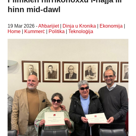
hinn mid-dawl
19 Mar 2026 -
Aħbarijiet
|
Dinja u Kronika
|
Ekonomija
|
Home
|
Kummerċ
|
Politika
|
Teknoloġija