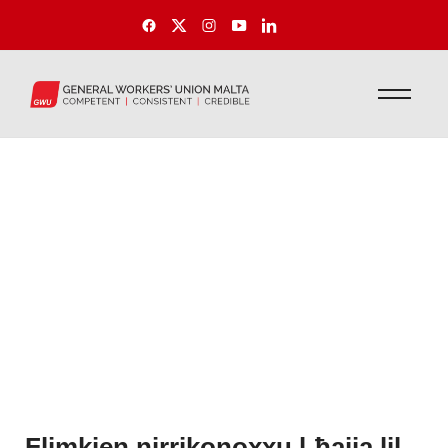
Flimkien nirrikonoxxu l-ħajja lil