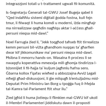
integrazzjoni totali u t-trattament ugwali fil-komunità.
Is-Segretarju Ġenerali tal-GWU Josef Bugeja qabel li
“Qed indaħħlu sistemi diġitali ġodda fostna, kull fejn
tmur, li filwaqt li huma komdi u moderni, iżda mingħajr
ma nirrealizzaw qegħdin nagħlqu aktar l-aċċess għall-
persuni nieqsa mid-dawl.”
Noel Farrugia żied li, “Jekk toqgħod taħseb ftit tirrealizza
kemm persuni bil-viżta għandhom nuqqas ta’ għarfien
dwar kif jikkomunikaw ma’ persuni nieqsa mid-dawl.
Ħsibna li mmorru hands-on. Wasalna fi proċess li se
nwaqqfu koperattiva mmexxija mill-għomja tindirizza l-
bżonnijiet li fil-ħajja ta’ kuljum jagħmlu ħafna sens.
Ġbarna kollox f’qafas wieħed u abbozzajna Avviż Legali
mħejji għad-diskussjoni, li ġie milqugħ b’entużjażmu mid-
Deputat Prim Ministru Ian Borg u tpoġġa fuq il-Mejda
tal-Kamra tal-Parlament ftit xhur ilu.”
Żied jgħid li huma jixtiequ li flimkien mal-GWU kif ukoll
il-Membri Parlamenteri jiddiskutu dawn il-proposti