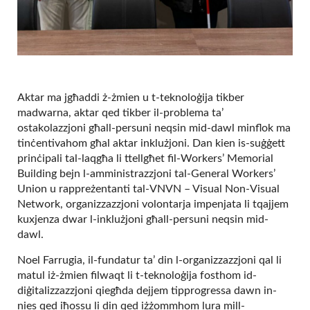
Aktar ma jgħaddi ż-żmien u t-teknoloġija tikber
madwarna, aktar qed tikber il-problema ta’
ostakolazzjoni għall-persuni neqsin mid-dawl minflok ma
tinċentivahom għal aktar inklużjoni. Dan kien is-suġġett
prinċipali tal-laqgħa li ttellgħet fil-Workers’ Memorial
Building bejn l-amministrazzjoni tal-General Workers’
Union u rappreżentanti tal-VNVN – Visual Non-Visual
Network, organizzazzjoni volontarja impenjata li tqajjem
kuxjenza dwar l-inklużjoni għall-persuni neqsin mid-
dawl.
Noel Farrugia, il-fundatur ta’ din l-organizzazzjoni qal li
matul iż-żmien filwaqt li t-teknoloġija fosthom id-
diġitalizzazzjoni qiegħda dejjem tipprogressa dawn in-
nies qed iħossu li din qed iżżommhom lura mill-