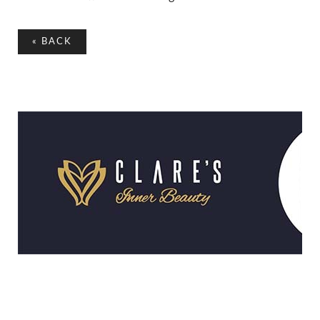
«
BACK