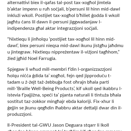
alternattivi biex il-qafas tal-post tax-xogħol jimtela
b’aktar impenn u ruħ soċjali, b’persuni lil hinn mid-dawl
inklużi wkoll. Postijiet tax-xogħol b’ħiliet ġodda li wkoll
jagħtu ċans lil dawn il-persuni jiggwadanjaw l-
indipendenza għal aktar integrazzjoni soċjali.
“Nixtiequ li jinħolqu ‘postijiet tax-xogħol lil hinn mid-
dawl’, biex persuni nieqsa mid-dawl ikunu jistgħu jaħdmu
u jintegraw. Nixtiequ nippreżentaw il-viżjoni tagħhom,”
żied jgħid Noel Farrugia.
Spjegaw li wħud mill-membri f’din l-organizzazzjoni
ħolqu niċċa ġdida ta’ xogħol, fejn qed jipproduċu t-
tadam u ż-żejt taż-żebbuġa fost oħrajn bħala parti
mill-‘Braille Well-Being Products’, kif ukoll qed ikabbru l-
istevia f’pajjiżna, speċi ta’ pjanta naturali li tintuża bħala
sostitut taz-zokkor mingħajr ebda kaloriji. Fix-xhur li
ġejjin se jkunu qegħdin iħabbru aktar dettalji dwar din il-
produzzjoni.
Il-President tal-GWU Jason Deguara stqarr li lkoll