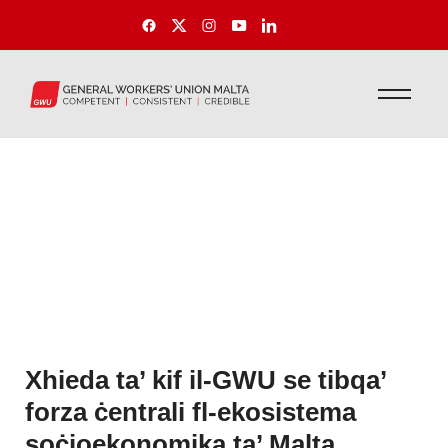
Xhieda ta’ kif il-GWU se tibqa’
forza ċentrali fl-ekosistema
soċjoekonomika ta’ Malta