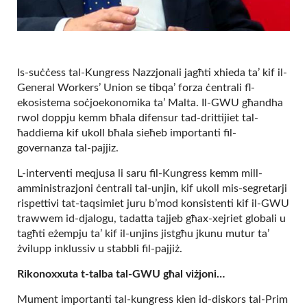
Is-suċċess tal-Kungress Nazzjonali jagħti xhieda ta’ kif il-
General Workers’ Union se tibqa’ forza ċentrali fl-
ekosistema soċjoekonomika ta’ Malta. Il-GWU għandha
rwol doppju kemm bħala difensur tad-drittijiet tal-
ħaddiema kif ukoll bħala sieħeb importanti fil-
governanza tal-pajjiz.
L-interventi meqjusa li saru fil-Kungress kemm mill-
amministrazjoni ċentrali tal-unjin, kif ukoll mis-segretarji
rispettivi tat-taqsimiet juru b’mod konsistenti kif il-GWU
trawwem id-djalogu, tadatta tajjeb għax-xejriet globali u
tagħti eżempju ta’ kif il-unjins jistgħu jkunu mutur ta’
żvilupp inklussiv u stabbli fil-pajjiż.
Rikonoxxuta t-talba tal-GWU għal viżjoni…
Mument importanti tal-kungress kien id-diskors tal-Prim