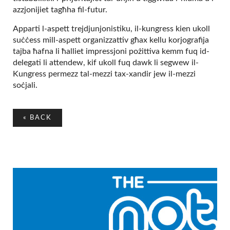
azzjonijiet tagħha fil-futur.
Apparti l-aspett trejdjunjonistiku, il-kungress kien ukoll
suċċess mill-aspett organizzattiv għax kellu korjografija
tajba ħafna li ħalliet impressjoni pożittiva kemm fuq id-
delegati li attendew, kif ukoll fuq dawk li segwew il-
Kungress permezz tal-mezzi tax-xandir jew il-mezzi
soċjali.
«
BACK