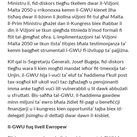
Ministru li, fid-diskors tiegħu tkellem dwar il-Viżjoni
Malta 2050 u rrikonoxxa kemm il-GWU kienet ilha
tisħaq dwar il-bżonn li jkollna viżjoni fit-tul għal Malta.
Il-Prim Ministru għażel dan il-Kungress biex iħabbar li
din il-Viżjoni se tkun qiegħda titnieda b’mod formali fi
ftit tal-ġimgħat oħra. L-implimentazzjoni tal-Viżjoni
Malta 2050 se tkun tista’ titqies bħala testimonjanza ta’
kemm baqgħet strumentali l-GWU fl-iżvilupp ta’ pajjiżna.
Kif qal is-Segretarju Ġenerali, Josef Bugeja, fid-diskors
tiegħu wara li kien mogħti mandat ieħor fit-tmexxija tal-
Unjin, il-GWU hija l-vuċi ta’ eluf ta’ ħaddiema f’kull post
tax-xogħol kif ukoll vuċi taz-żgħażagħ u pensjonanti
imma anke tagħti vuċi lill-vulnerabbli u lil dawk abbużati
u sfruttati. Bis-saħħa tal-GWU, il-ħaddiema gawdew
minn miljuni ta’ ewro bħala żidiet fil-pagi u benefiċċji
finanzjarji u l-kungress kien opportunita’ tajba biex id-
delegati jisimghu d-dettalji dwar dawn il-kisbiet.
Il-GWU fuq livell Ewropew