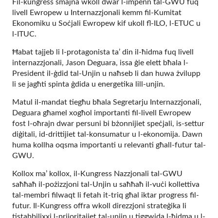
Fil-kungress smajna wkoll dwar l-impenn tal-GWU fuq
livell Ewropew u Internazzjonali kemm fil-Kumitat
Ekonomiku u Soċjali Ewropew kif ukoll fl-ILO, l-ETUC u
l-ITUC.
Ħabat tajjeb li l-protagonista ta’ din il-ħidma fuq livell
internazzjonali, Jason Deguara, issa ġie elett bħala l-
President il-ġdid tal-Unjin u naħseb li dan huwa żvilupp
li se jagħti spinta ġdida u energetika lill-unjin.
Matul il-mandat tiegħu bħala Segretarju Internazzjonali,
Deguara għamel xogħol importanti fil-livell Ewropew
fost l-oħrajn dwar persuni bi bżonnijiet speċjali, is-settur
diġitali, id-drittijiet tal-konsumatur u l-ekonomija. Dawn
huma kollha oqsma importanti u relevanti għall-futur tal-
GWU.
Kollox ma’ kollox, il-Kungress Nazzjonali tal-GWU
saħħaħ il-pożizzjoni tal-Unjin u saħħaħ il-vuċi kollettiva
tal-membri filwaqt li fetah it-triq għal iktar progress fil-
futur. Il-Kungress offra wkoll direzzjoni strateġika li
tistabbilixxi l-prijoritajiet tal-unjin u tiggwida l-ħidma u l-