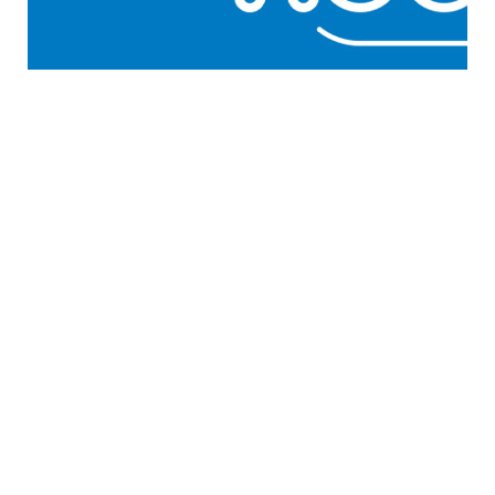
GENERAL WORKERS' UNION MALTA
Workers' Memorial Building, South Street, Valletta
VLT 1103
Email:
info@gwu.org.mt