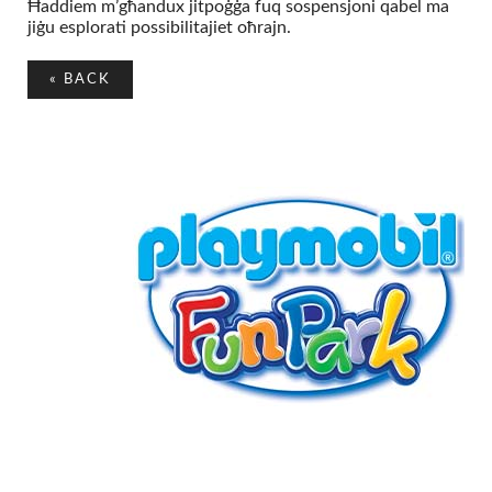
Ħaddiem m’għandux jitpoġġa fuq sospensjoni qabel ma
jiġu esplorati possibilitajiet oħrajn.
«
BACK