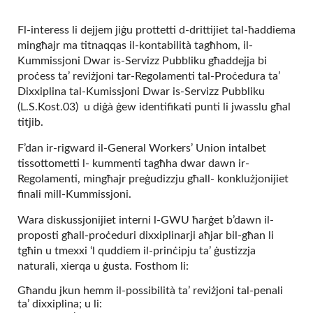
Fl-interess li dejjem jiġu prottetti d-drittijiet tal-ħaddiema
mingħajr ma titnaqqas il-kontabilità tagħhom, il-
Kummissjoni Dwar is-Servizz Pubbliku għaddejja bi
proċess ta’ reviżjoni tar-Regolamenti tal-Proċedura ta’
Dixxiplina tal-Kumissjoni Dwar is-Servizz Pubbliku
(L.S.Kost.03) u diġà ġew identifikati punti li jwasslu għal
titjib.
F’dan ir-rigward il-General Workers’ Union intalbet
tissottometti l- kummenti tagħha dwar dawn ir-
Regolamenti, mingħajr preġudizzju għall- konklużjonijiet
finali mill-Kummissjoni.
Wara diskussjonijiet interni l-GWU ħarġet b’dawn il-
proposti għall-proċeduri dixxiplinarji aħjar bil-għan li
tgħin u tmexxi ‘l quddiem il-prinċipju ta’ ġustizzja
naturali, xierqa u ġusta. Fosthom li:
Għandu jkun hemm il-possibilità ta’ reviżjoni tal-penali
ta’ dixxiplina; u li: