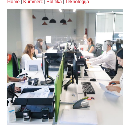
Home
|
Kummerċ
|
Politika
|
Teknoloġija