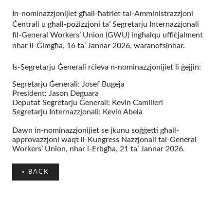
In-nominazzjonijiet għall-ħatriet tal-Amministrazzjoni
Ċentrali u għall-pożizzjoni ta’ Segretarju Internazzjonali
fil-General Workers’ Union (GWU) ingħalqu uffiċjalment
nhar il-Ġimgħa, 16 ta’ Jannar 2026, waranofsinhar.
Is-Segretarju Ġenerali rċieva n-nominazzjonijiet li ġejjin:
Segretarju Ġenerali: Josef Bugeja
President: Jason Deguara
Deputat Segretarju Ġenerali: Kevin Camilleri
Segretarju Internazzjonali: Kevin Abela
Dawn in-nominazzjonijiet se jkunu soġġetti għall-
approvazzjoni waqt il-Kungress Nazzjonali tal-General
Workers’ Union, nhar l-Erbgħa, 21 ta’ Jannar 2026.
«
BACK