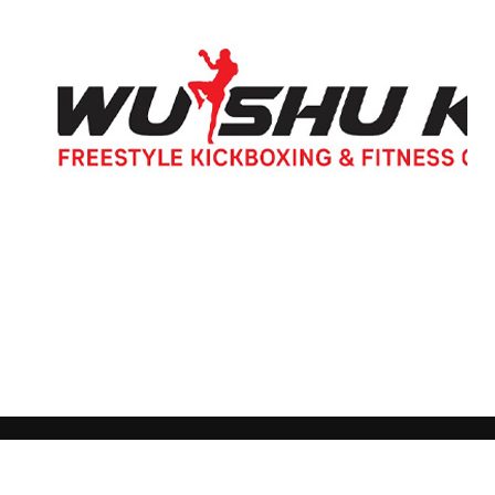
GENERAL WORKERS' UNION MALTA
Workers' Memorial Building, South Street, Valletta