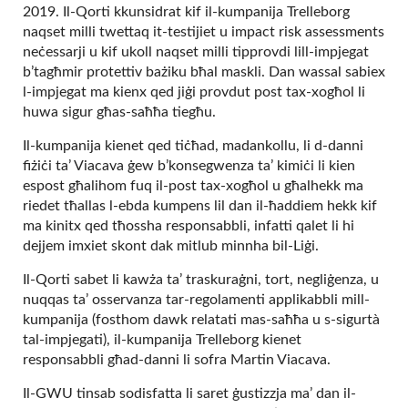
2019. Il-Qorti kkunsidrat kif il-kumpanija Trelleborg
naqset milli twettaq it-testijiet u impact risk assessments
neċessarji u kif ukoll naqset milli tipprovdi lill-impjegat
b’tagħmir protettiv bażiku bħal maskli. Dan wassal sabiex
l-impjegat ma kienx qed jiġi provdut post tax-xogħol li
huwa sigur għas-saħħa tiegħu.
Il-kumpanija kienet qed tiċħad, madankollu, li d-danni
fiżiċi ta’ Viacava ġew b’konsegwenza ta’ kimiċi li kien
espost għalihom fuq il-post tax-xogħol u għalhekk ma
riedet tħallas l-ebda kumpens lil dan il-ħaddiem hekk kif
ma kinitx qed tħossha responsabbli, infatti qalet li hi
dejjem imxiet skont dak mitlub minnha bil-Liġi.
Il-Qorti sabet li kawża ta’ traskuraġni, tort, negliġenza, u
nuqqas ta’ osservanza tar-regolamenti applikabbli mill-
kumpanija (fosthom dawk relatati mas-saħħa u s-sigurtà
tal-impjegati), il-kumpanija Trelleborg kienet
responsabbli għad-danni li sofra Martin Viacava.
Il-GWU tinsab sodisfatta li saret ġustizzja ma’ dan il-