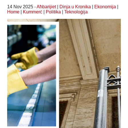
14 Nov 2025 -
Aħbarijiet
|
Dinja u Kronika
|
Ekonomija
|
Home
|
Kummerċ
|
Politika
|
Teknoloġija