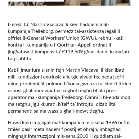
L-eredi ta’ Martin Viacava, li kien ħaddiem mal-
kumpanija Trelleborg, permezz tal-assistenza legali li
offriet il-General Workers’ Union (GWU), rebħu l-każ
kontra l-kumpanija u l-Qorti tal-Appell ordnat li
jingħataw il-kumpens ta’ €119,509 għad-danni kkawżati
fuq saħħtu.
Każ li jmur lura s-snin fejn Martin Viacava, li kien ibati
mill-kundizzjoni extrinsic allergic alveolitis, beda jsofri
minn problemi fil-pulmun b’konsegwenza ta’ kimiċi li kien
espost għalihom waqt ix-xogħol tiegħu bħala press
operator mal-kumpanija Trelleborg. Danni li bl-ebda mod
ma setgħu jiġu kkurati, b’telf ta’ introjtu, diżabilità
permanenti sa ma wasslu għall-mewt tiegħu.
Huwa kien impjegat mal-kumpanija mis-sena 1996 bi ftit
żmien qasir meta ħadem f’postijiet oħrajn, imbagħad
mingħajr interruzzjoni mis-sena 2010 ‘il quddiem sal-