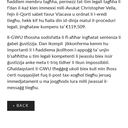
ħaddiem membru tagħha, permezz tat-tim legali tagħha li
f’dan il-każ kien immexxi mill-Avukat Christopher Vella,
fejn il-Qorti sabet favur Viacava u ordnat li l-eredi
tiegħu, hekk kif hu ħalla din id-dinja matul il-proċeduri
legali, jingħataw kumpens ta’ €119,509.
Il-GWU tħossha sodisfatta li fl-aħħar ingħatat sentenza li
ġabet ġustizzja. Dan ikompli jikkonferma kemm hu
importanti li l-ħaddiema jkollhom l-appoġġ ta’ unjin
b’saħħitha u tim legali kompetenti li jwasslu biex issir
ġustizzja anke meta t-triq tidher li tkun impossibbli.
Għaldaqstant il-GWU tħeġġeġ ukoll biex kull min iħoss
ċerti nuqqasijiet fuq il-post tax-xogħol tiegħu jersaq
immedjatament u ma joqgħodx lura milli jwassal il-
messaġġ tiegħu.
«
BACK