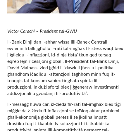
Victor Carachi – President tal-GWU
Il-Bank Dinji dan l-aħħar wissa lill-Banek Ċentrali
ewlenin li billi jgħollu r-rati tal-imgħax fl-istess waqt biex
jiġġieldu l-inflazzjoni, id-dinja tista’ tkun qed tersaq
eqreb lejn riċessjoni globali. Il-President tal-Bank Dinji,
David Malpass, żied jgħid li “dawk li jfasslu l-politika
għandhom iċaqilqu l-attenzjoni tagħhom minn fuq it-
tnaqqis tal-konsum sabiex tingħata spinta lill-
produzzjoni, inklużi sforzi biex jiġġeneraw investimenti
addizzjonali u gwadanji fil-produttività”.
Il-messaġġ huwa ċar, iż-żieda fir-rati tal-imgħax biex tiġi
miġġielda ż-żieda fl-inflazzjoni se toħloq aktar problemi
għall-ekonomija globali peress li se jkollha impatt
drastiku fuq it-tkabbir. Is-soluzzjoni hi t-tkabbir tal-
produttività, spinta lill-kompetittività permezz tal-