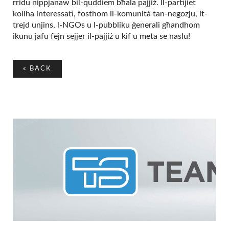
rridu nippjanaw bil-quddiem bħala pajjiż. Il-partijiet
kollha interessati, fosthom il-komunità tan-negozju, it-
trejd unjins, l-NGOs u l-pubbliku ġenerali għandhom
ikunu jafu fejn sejjer il-pajjiż u kif u meta se naslu!
«
BACK