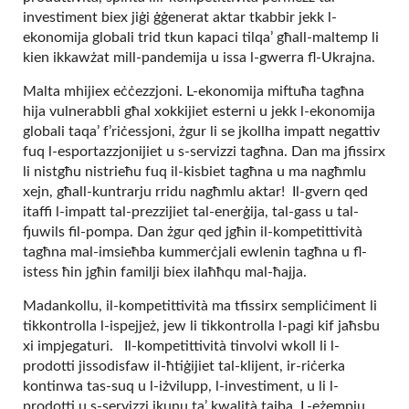
investiment biex jiġi ġġenerat aktar tkabbir jekk l-
ekonomija globali trid tkun kapaci tilqa’ għall-maltemp li
kien ikkawżat mill-pandemija u issa l-gwerra fl-Ukrajna.
Malta mhijiex eċċezzjoni. L-ekonomija miftuħa tagħna
hija vulnerabbli għal xokkijiet esterni u jekk l-ekonomija
globali taqa’ f’riċessjoni, żgur li se jkollha impatt negattiv
fuq l-esportazzjonijiet u s-servizzi tagħna. Dan ma jfissirx
li nistgħu nistrieħu fuq il-kisbiet tagħna u ma nagħmlu
xejn, għall-kuntrarju rridu nagħmlu aktar! Il-gvern qed
itaffi l-impatt tal-prezzijiet tal-enerġija, tal-gass u tal-
fjuwils fil-pompa. Dan żgur qed jgħin il-kompetittività
tagħna mal-imsieħba kummerċjali ewlenin tagħna u fl-
istess ħin jgħin familji biex ilaħħqu mal-ħajja.
Madankollu, il-kompetittività ma tfissirx sempliċiment li
tikkontrolla l-ispejjeż, jew li tikkontrolla l-pagi kif jaħsbu
xi impjegaturi. Il-kompetittività tinvolvi wkoll li l-
prodotti jissodisfaw il-ħtiġijiet tal-klijent, ir-riċerka
kontinwa tas-suq u l-iżvilupp, l-investiment, u li l-
prodotti u s-servizzi jkunu ta’ kwalità tajba. L-eżempju