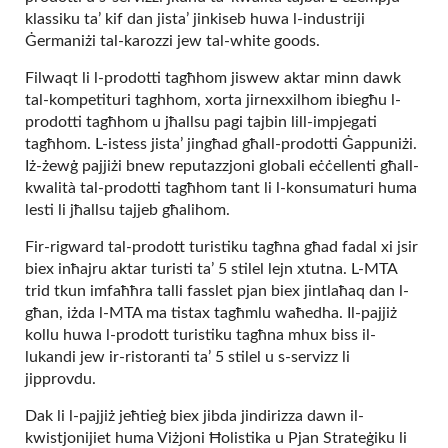
klassiku ta’ kif dan jista’ jinkiseb huwa l-industriji
Ġermaniżi tal-karozzi jew tal-white goods.
Filwaqt li l-prodotti tagħhom jiswew aktar minn dawk
tal-kompetituri taghhom, xorta jirnexxilhom ibiegħu l-
prodotti tagħhom u jħallsu pagi tajbin lill-impjegati
tagħhom. L-istess jista’ jingħad għall-prodotti Ġappuniżi.
Iż-żewġ pajjiżi bnew reputazzjoni globali eċċellenti għall-
kwalità tal-prodotti tagħhom tant li l-konsumaturi huma
lesti li jħallsu tajjeb għalihom.
Fir-rigward tal-prodott turistiku tagħna għad fadal xi jsir
biex inħajru aktar turisti ta’ 5 stilel lejn xtutna. L-MTA
trid tkun imfaħħra talli fasslet pjan biex jintlaħaq dan l-
għan, iżda l-MTA ma tistax tagħmlu waħedha. Il-pajjiż
kollu huwa l-prodott turistiku tagħna mhux biss il-
lukandi jew ir-ristoranti ta’ 5 stilel u s-servizz li
jipprovdu.
Dak li l-pajjiż jeħtieġ biex jibda jindirizza dawn il-
kwistjonijiet huma Viżjoni Ħolistika u Pjan Strateġiku li