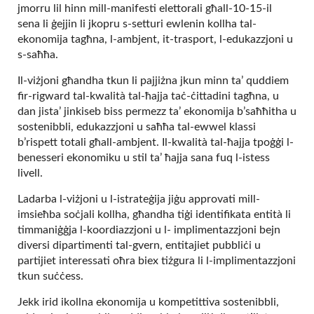
jmorru lil hinn mill-manifesti elettorali għall-10-15-il
sena li ġejjin li jkopru s-setturi ewlenin kollha tal-
ekonomija tagħna, l-ambjent, it-trasport, l-edukazzjoni u
s-saħħa.
Il-viżjoni għandha tkun li pajjiżna jkun minn ta’ quddiem
fir-rigward tal-kwalità tal-ħajja taċ-ċittadini tagħna, u
dan jista’ jinkiseb biss permezz ta’ ekonomija b’saħħitha u
sostenibbli, edukazzjoni u saħħa tal-ewwel klassi
b’rispett totali għall-ambjent. Il-kwalità tal-ħajja tpoġġi l-
benesseri ekonomiku u stil ta’ ħajja sana fuq l-istess
livell.
Ladarba l-viżjoni u l-istrateġija jiġu approvati mill-
imsieħba soċjali kollha, għandha tiġi identifikata entità li
timmaniġġja l-koordiazzjoni u l- implimentazzjoni bejn
diversi dipartimenti tal-gvern, entitajiet pubbliċi u
partijiet interessati oħra biex tiżgura li l-implimentazzjoni
tkun suċċess.
Jekk irid ikollna ekonomija u kompetittiva sostenibbli,