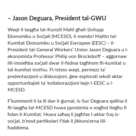
– Jason Deguara, President tal-GWU
Waqt il-laqgħa tal-Kunsill Malti għall-Iżvilupp
Ekonomiku u Soċjali (MCESD), il-membri Maltin tal-
Kumitat Ekonomiku u Soċjali Ewropew (EESC) – il-
President tal-General Workers’ Union Jason Deguara u l-
ekonomista Professur Philip von Brockdorff – aġġornaw
lill-imsieħba soċjali dwar il-ħidma tagħhom fil-kumitat u
tal-kumitat innifsu. Fl-istess waqt, permezz ta’
preżentazzjoni u diskussjoni, ġew esplorati wkoll aktar
opportunitajiet ta’ kollaborazzjoni bejn l-EESC u l-
MCESD.
F’kummenti li ta lil dan il-ġurnal, is-Sur Deguara qalilna li
fil-laqgħa tal-MCESD huwa ppreżenta x-xogħol tiegħu fi
ħdan il-Kumitat. Huwa saħaq li jagħfas l-aktar fuq is-
soċjal, b’mod partikolari f’dak li jikkonċerna lill-
ħaddiema.