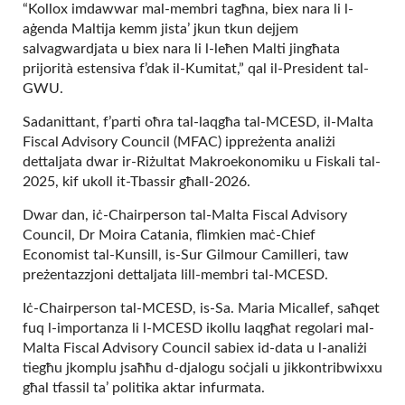
“Kollox imdawwar mal-membri tagħna, biex nara li l-
aġenda Maltija kemm jista’ jkun tkun dejjem
salvagwardjata u biex nara li l-leħen Malti jingħata
prijorità estensiva f’dak il-Kumitat,” qal il-President tal-
GWU.
Sadanittant, f’parti oħra tal-laqgħa tal-MCESD, il-Malta
Fiscal Advisory Council (MFAC) ippreżenta analiżi
dettaljata dwar ir-Riżultat Makroekonomiku u Fiskali tal-
2025, kif ukoll it-Tbassir għall-2026.
Dwar dan, iċ-Chairperson tal-Malta Fiscal Advisory
Council, Dr Moira Catania, flimkien maċ-Chief
Economist tal-Kunsill, is-Sur Gilmour Camilleri, taw
preżentazzjoni dettaljata lill-membri tal-MCESD.
Iċ-Chairperson tal-MCESD, is-Sa. Maria Micallef, saħqet
fuq l-importanza li l-MCESD ikollu laqgħat regolari mal-
Malta Fiscal Advisory Council sabiex id-data u l-analiżi
tiegħu jkomplu jsaħħu d-djalogu soċjali u jikkontribwixxu
għal tfassil ta’ politika aktar infurmata.