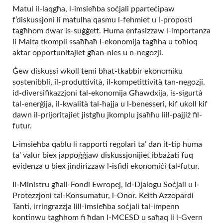
Matul il-laqgħa, l-imsieħba soċjali pparteċipaw
f’diskussjoni li matulha qasmu l-fehmiet u l-proposti
tagħhom dwar is-suġġett. Huma enfasizzaw l-importanza
li Malta tkompli ssaħħaħ l-ekonomija tagħha u toħloq
aktar opportunitajiet għan-nies u n-negozji.
Ġew diskussi wkoll temi bħat-tkabbir ekonomiku
sostenibbli, il-produttività, il-kompetittività tan-negozji,
id-diversifikazzjoni tal-ekonomija Għawdxija, is-sigurtà
tal-enerġija, il-kwalità tal-ħajja u l-benesseri, kif ukoll kif
dawn il-prijoritajiet jistgħu jkomplu jsaħħu lill-pajjiż fil-
futur.
L-imsieħba qablu li rapporti regolari ta’ dan it-tip huma
ta’ valur biex jappoġġjaw diskussjonijiet ibbażati fuq
evidenza u biex jindirizzaw l-isfidi ekonomiċi tal-futur.
Il-Ministru għall-Fondi Ewropej, id-Djalogu Soċjali u l-
Protezzjoni tal-Konsumatur, l-Onor. Keith Azzopardi
Tanti, irringrazzja lill-imsieħba soċjali tal-impenn
kontinwu tagħhom fi ħdan l-MCESD u saħaq li l-Gvern