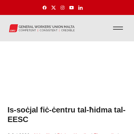
Is-soċjal fiċ-ċentru tal-ħidma tal-
EESC