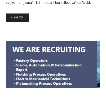
se jkompli jisma’ l-fehmiet u l-kontribut ta’ kulħadd.
«
BACK