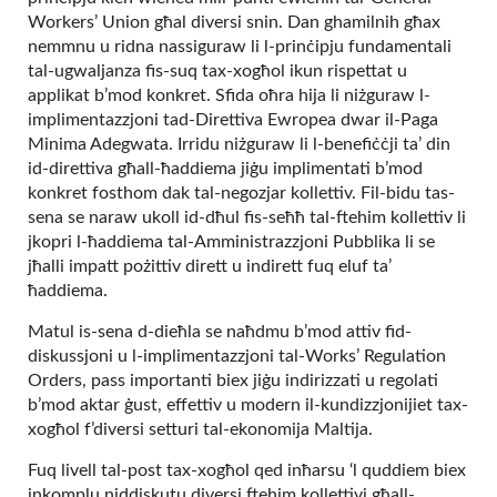
Workers’ Union għal diversi snin. Dan ghamilnih għax
nemmnu u ridna nassiguraw li l-prinċipju fundamentali
tal-ugwaljanza fis-suq tax-xogħol ikun rispettat u
applikat b’mod konkret. Sfida oħra hija li niżguraw l-
implimentazzjoni tad-Direttiva Ewropea dwar il-Paga
Minima Adegwata. Irridu niżguraw li l-benefiċċji ta’ din
id-direttiva għall-ħaddiema jiġu implimentati b’mod
konkret fosthom dak tal-negozjar kollettiv. Fil-bidu tas-
sena se naraw ukoll id-dħul fis-seħħ tal-ftehim kollettiv li
jkopri l-ħaddiema tal-Amministrazzjoni Pubblika li se
jħalli impatt pożittiv dirett u indirett fuq eluf ta’
ħaddiema.
Matul is-sena d-dieħla se naħdmu b’mod attiv fid-
diskussjoni u l-implimentazzjoni tal-Works’ Regulation
Orders, pass importanti biex jiġu indirizzati u regolati
b’mod aktar ġust, effettiv u modern il-kundizzjonijiet tax-
xogħol f’diversi setturi tal-ekonomija Maltija.
Fuq livell tal-post tax-xogħol qed inħarsu ‘l quddiem biex
inkomplu niddiskutu diversi ftehim kollettivi għall-