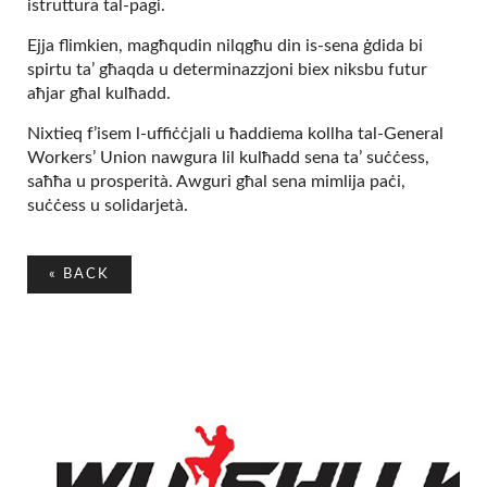
istruttura tal-pagi.
Ejja flimkien, magħqudin nilqgħu din is-sena ġdida bi
spirtu ta’ għaqda u determinazzjoni biex niksbu futur
aħjar għal kulħadd.
Nixtieq f’isem l-uffiċċjali u ħaddiema kollha tal-General
Workers’ Union nawgura lil kulħadd sena ta’ suċċess,
saħħa u prosperità. Awguri għal sena mimlija paċi,
suċċess u solidarjetà.
«
BACK