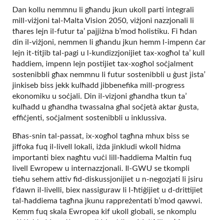
Dan kollu nemmnu li għandu jkun ukoll parti integrali
mill-viżjoni tal-Malta Vision 2050, viżjoni nazzjonali li
tħares lejn il-futur ta’ pajjiżna b’mod ħolistiku. Fi ħdan
din il-viżjoni, nemmen li għandu jkun hemm l-impenn ċar
lejn it-titjib tal-pagi u l-kundizzjonijiet tax-xogħol ta’ kull
ħaddiem, impenn lejn postijiet tax-xogħol soċjalment
sostenibbli għax nemmnu li futur sostenibbli u ġust jista’
jinkiseb biss jekk kulħadd jibbenefika mill-progress
ekonomiku u soċjali. Din il-vizjoni għandha tkun ta’
kulħadd u għandha twassalna għal soċjetà aktar ġusta,
effiċjenti, soċjalment sostenibbli u inklussiva.
Bħas-snin tal-passat, ix-xogħol tagħna mhux biss se
jiffoka fuq il-livell lokali, iżda jinkludi wkoll ħidma
importanti biex nagħtu vuċi lill-ħaddiema Maltin fuq
livell Ewropew u internazzjonali. Il-GWU se tkompli
tieħu sehem attiv fid-diskussjonijiet u n-negozjati li jsiru
f’dawn il-livelli, biex nassiguraw li l-ħtiġijiet u d-drittijiet
tal-ħaddiema tagħna jkunu rappreżentati b’mod qawwi.
Kemm fuq skala Ewropea kif ukoll globali, se nkomplu