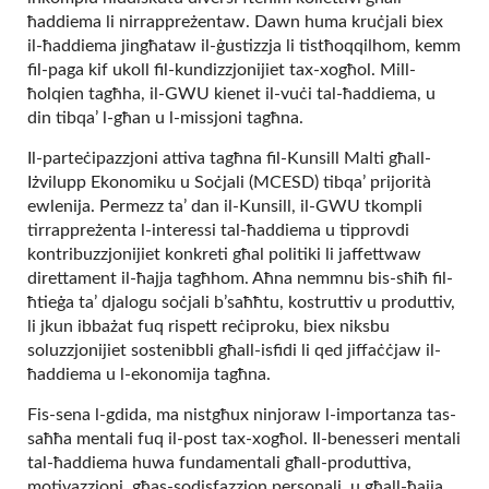
ħaddiema li nirrappreżentaw. Dawn huma kruċjali biex
il-ħaddiema jingħataw il-ġustizzja li tistħoqqilhom, kemm
fil-paga kif ukoll fil-kundizzjonijiet tax-xogħol. Mill-
ħolqien tagħha, il-GWU kienet il-vuċi tal-ħaddiema, u
din tibqa’ l-għan u l-missjoni tagħna.
Il-parteċipazzjoni attiva tagħna fil-Kunsill Malti għall-
Iżvilupp Ekonomiku u Soċjali (MCESD) tibqa’ prijorità
ewlenija. Permezz ta’ dan il-Kunsill, il-GWU tkompli
tirrappreżenta l-interessi tal-ħaddiema u tipprovdi
kontribuzzjonijiet konkreti għal politiki li jaffettwaw
direttament il-ħajja tagħhom. Aħna nemmnu bis-sħiħ fil-
ħtieġa ta’ djalogu soċjali b’saħħtu, kostruttiv u produttiv,
li jkun ibbażat fuq rispett reċiproku, biex niksbu
soluzzjonijiet sostenibbli għall-isfidi li qed jiffaċċjaw il-
ħaddiema u l-ekonomija tagħna.
Fis-sena l-gdida, ma nistgħux ninjoraw l-importanza tas-
saħħa mentali fuq il-post tax-xogħol. Il-benesseri mentali
tal-ħaddiema huwa fundamentali għall-produttiva,
motivazzjoni, għas-sodisfazzjon personali, u għall-ħajja