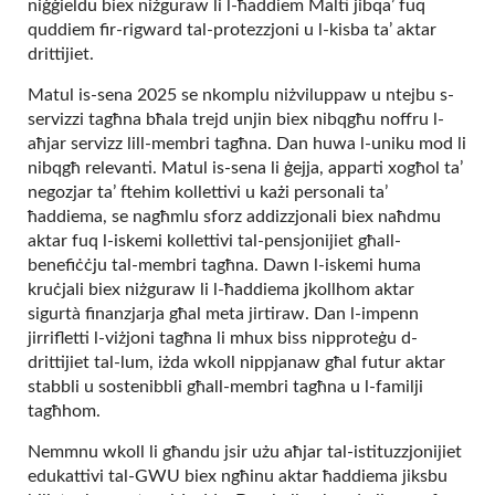
niġġieldu biex niżguraw li l-ħaddiem Malti jibqa’ fuq
quddiem fir-rigward tal-protezzjoni u l-kisba ta’ aktar
drittijiet.
Matul is-sena 2025 se nkomplu niżviluppaw u ntejbu s-
servizzi tagħna bħala trejd unjin biex nibqgħu noffru l-
aħjar servizz lill-membri tagħna. Dan huwa l-uniku mod li
nibqgħ relevanti. Matul is-sena li ġejja, apparti xogħol ta’
negozjar ta’ ftehim kollettivi u każi personali ta’
ħaddiema, se nagħmlu sforz addizzjonali biex naħdmu
aktar fuq l-iskemi kollettivi tal-pensjonijiet għall-
benefiċċju tal-membri tagħna. Dawn l-iskemi huma
kruċjali biex niżguraw li l-ħaddiema jkollhom aktar
sigurtà finanzjarja għal meta jirtiraw. Dan l-impenn
jirrifletti l-viżjoni tagħna li mhux biss nipproteġu d-
drittijiet tal-lum, iżda wkoll nippjanaw għal futur aktar
stabbli u sostenibbli għall-membri tagħna u l-familji
tagħhom.
Nemmnu wkoll li għandu jsir użu aħjar tal-istituzzjonijiet
edukattivi tal-GWU biex ngħinu aktar ħaddiema jiksbu