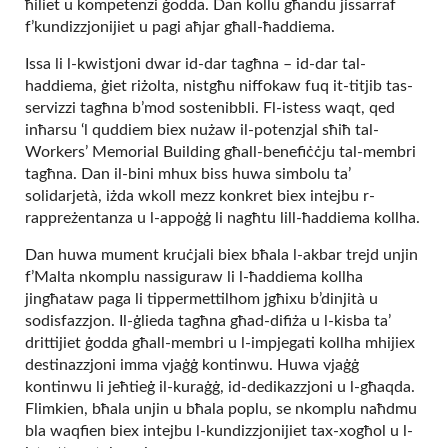
ħiliet u kompetenzi ġodda. Dan kollu għandu jissarraf
f’kundizzjonijiet u pagi aħjar għall-ħaddiema.
Issa li l-kwistjoni dwar id-dar tagħna – id-dar tal-
haddiema, ġiet riżolta, nistgħu niffokaw fuq it-titjib tas-
servizzi tagħna b’mod sostenibbli. Fl-istess waqt, qed
inħarsu ‘l quddiem biex nużaw il-potenzjal sħiħ tal-
Workers’ Memorial Building għall-benefiċċju tal-membri
tagħna. Dan il-bini mhux biss huwa simbolu ta’
solidarjetà, iżda wkoll mezz konkret biex intejbu r-
rappreżentanza u l-appoġġ li nagħtu lill-ħaddiema kollha.
Dan huwa mument kruċjali biex bħala l-akbar trejd unjin
f’Malta nkomplu nassiguraw li l-ħaddiema kollha
jingħataw paga li tippermettilhom jgħixu b’dinjità u
sodisfazzjon. Il-ġlieda tagħna għad-difiża u l-kisba ta’
drittijiet ġodda għall-membri u l-impjegati kollha mhijiex
destinazzjoni imma vjaġġ kontinwu. Huwa vjaġġ
kontinwu li jeħtieġ il-kuraġġ, id-dedikazzjoni u l-għaqda.
Flimkien, bħala unjin u bħala poplu, se nkomplu naħdmu
bla waqfien biex intejbu l-kundizzjonijiet tax-xogħol u l-