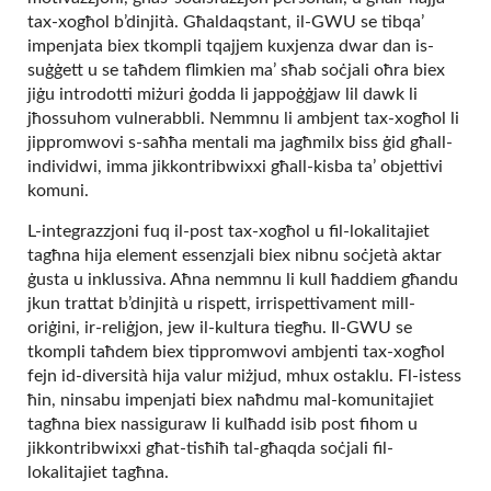
tax-xogħol b’dinjità. Għaldaqstant, il-GWU se tibqa’
impenjata biex tkompli tqajjem kuxjenza dwar dan is-
suġġett u se taħdem flimkien ma’ sħab soċjali oħra biex
jiġu introdotti miżuri ġodda li jappoġġjaw lil dawk li
jħossuhom vulnerabbli. Nemmnu li ambjent tax-xogħol li
jippromwovi s-saħħa mentali ma jagħmilx biss ġid għall-
individwi, imma jikkontribwixxi għall-kisba ta’ objettivi
komuni.
L-integrazzjoni fuq il-post tax-xogħol u fil-lokalitajiet
tagħna hija element essenzjali biex nibnu soċjetà aktar
ġusta u inklussiva. Aħna nemmnu li kull ħaddiem għandu
jkun trattat b’dinjità u rispett, irrispettivament mill-
oriġini, ir-reliġjon, jew il-kultura tiegħu. Il-GWU se
tkompli taħdem biex tippromwovi ambjenti tax-xogħol
fejn id-diversità hija valur miżjud, mhux ostaklu. Fl-istess
ħin, ninsabu impenjati biex naħdmu mal-komunitajiet
tagħna biex nassiguraw li kulħadd isib post fihom u
jikkontribwixxi għat-tisħiħ tal-għaqda soċjali fil-
lokalitajiet tagħna.