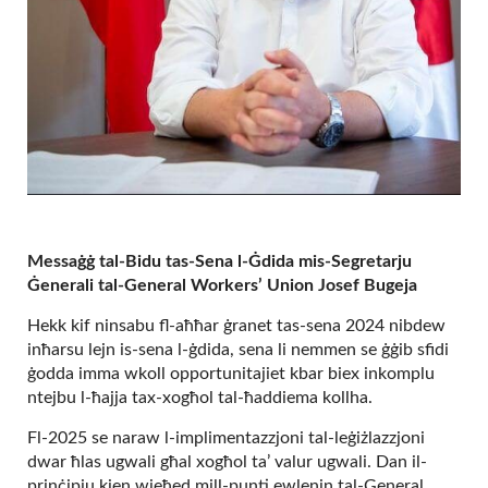
Messaġġ tal-Bidu tas-Sena l-Ġdida mis-Segretarju
Ġenerali tal-General Workers’ Union Josef Bugeja
Hekk kif ninsabu fl-aħħar ġranet tas-sena 2024 nibdew
inħarsu lejn is-sena l-ġdida, sena li nemmen se ġġib sfidi
ġodda imma wkoll opportunitajiet kbar biex inkomplu
ntejbu l-ħajja tax-xogħol tal-ħaddiema kollha.
Fl-2025 se naraw l-implimentazzjoni tal-leġiżlazzjoni
dwar ħlas ugwali għal xogħol ta’ valur ugwali. Dan il-
prinċipju kien wieħed mill-punti ewlenin tal-General