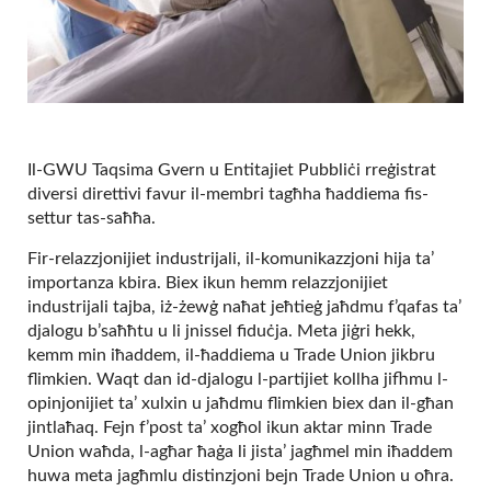
Il-GWU Taqsima Gvern u Entitajiet Pubbliċi rreġistrat
diversi direttivi favur il-membri tagħha ħaddiema fis-
settur tas-saħħa.
Fir-relazzjonijiet industrijali, il-komunikazzjoni hija ta’
importanza kbira. Biex ikun hemm relazzjonijiet
industrijali tajba, iż-żewġ naħat jeħtieġ jaħdmu f’qafas ta’
djalogu b’saħħtu u li jnissel fiduċja. Meta jiġri hekk,
kemm min iħaddem, il-ħaddiema u Trade Union jikbru
flimkien. Waqt dan id-djalogu l-partijiet kollha jifhmu l-
opinjonijiet ta’ xulxin u jaħdmu flimkien biex dan il-għan
jintlaħaq. Fejn f’post ta’ xogħol ikun aktar minn Trade
Union waħda, l-agħar ħaġa li jista’ jagħmel min iħaddem
huwa meta jagħmlu distinzjoni bejn Trade Union u oħra.