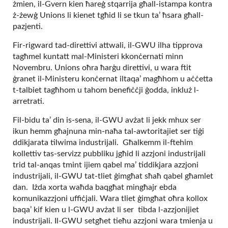
żmien, il-Gvern kien ħareġ stqarrija għall-istampa kontra
ż-żewġ Unions li kienet tgħid li se tkun ta’ ħsara għall-
pazjenti.
Fir-rigward tad-direttivi attwali, il-GWU ilha tipprova
tagħmel kuntatt mal-Ministeri kkonċernati minn
Novembru. Unions oħra ħarġu direttivi, u wara ftit
ġranet il-Ministeru konċernat iltaqa’ magħhom u aċċetta
t-talbiet tagħhom u tahom benefiċċji ġodda, inkluż l-
arretrati.
Fil-bidu ta’ din is-sena, il-GWU avżat li jekk mhux ser
ikun hemm għajnuna min-naħa tal-awtoritajiet ser tiġi
ddikjarata tilwima industrijali. Għalkemm il-ftehim
kollettiv tas-servizz pubbliku jgħid li azzjoni industrijali
trid tal-anqas tmint ijiem qabel ma’ tiddikjara azzjoni
industrijali, il-GWU tat-tliet ġimgħat sħaħ qabel għamlet
dan. Iżda xorta waħda baqgħat mingħajr ebda
komunikazzjoni uffiċjali. Wara tliet ġimgħat oħra kollox
baqa’ kif kien u l-GWU avżat li ser tibda l-azzjonijiet
industrijali. Il-GWU setgħet tieħu azzjoni wara tmienja u