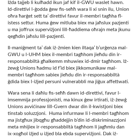
Iżda tajjeb li kulħadd ikun jaf kif il-GWU waslet hawn.
Id-direttivi l-ġodda ġew fis-seħħ wara li xi snin ilu, Union
oħra ħarġet sett ta’ direttivi favur il-membri tagħha fl-
istess settur. Huma ġew mitluba biex ma jaħslux pazjenti
u ma joffrux superviżjoni lill-ħaddiema oħrajn meta jkunu
qegħdin jaħslu lill-pazjenti.
Il-maniġment ta’ dak iż-żmien kien iltaqa’ b’urġenza mal-
GWU u l-UHM biex il-membri tagħhom jieħdu din ir-
responsabbiltà għalkemm mhuwiex id-dmir tagħhom. Iż-
żewġ Unions ħadmu id f’id biex jikkomunikaw mal-
membri tagħhom sabiex jieħdu din ir-responsabbiltà
ġdida biex l-iżjed persuni vulnerabbli ma jiġux affettwati.
Wara sena li daħlu fis-seħħ dawn id-direttivi, favur l-
imsemmija professjonisti, ma kinux ġew irtirati, iż-żewġ
Unions avviċinaw lill-Gvern dwar din il-kwistjoni biex
tinstab soluzzjoni. Huma infurmaw li l-membri tagħhom
ma jistgħux jibqgħu għaddejjin b’din id-diskriminazzjoni
meta mhijiex ir-responsabbiltà tagħhom li jagħmlu dan
ix-xogħol iżjed u iżjed bla ebda superviżjoni. Dak iż-