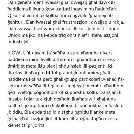
Dan ġeneralment iwassal għal dwejjaq għal dawk il-
ħaddiema li jkunu ġew trattati inqas minn ħaddieħor.
Qisu l-ulied mhux kollha huma ugwali f’għajnejn il-
ġenituri. Dan iwassal għal frustrazzjoni, dwejjaq u rabja.
Dan iwassal biex wara xhur ta’ diskussjonijiet it-Trade
Union ma jkollha l-ebda triq oħra ħlief li tieħu azzjoni
industrijali.
Il-GWU, fil-qasam ta’ saħħa u kura għandha diversi
ħaddiema minn livelli differenti li għandhom l-istess
dmirijiet meta jiġu biex jieħdu ħsieb lill-pazjenti. Id-
direttivi li nħarġu ftit tal-ġranet ilu mhumiex għall-
ħaddiema kollha però għall-grupp partikolari wieħed fis-
settur tas-saħħa. Il-bqija tal-impjegati membri għadhom
qed iwettqu xogħolhom kif suppost u kollu. L-anzjani li
jinsabu f’djar tax-xjuħ qegħdin jingħataw l-għajnuna
kollha li jixirqilhom u li jkollhom bżonn inkluż jinħaslu u
jbiddlu. Bla ebda tlaqliq nistgħu ngħidu li anke meta
ġejna għall-azzjonijiet, il-kura lill-anzjani tagħna xorta
kienet ta’ prijorità.