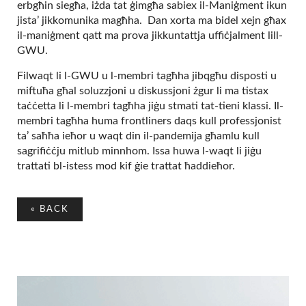
erbgħin siegħa, iżda tat ġimgħa sabiex il-Maniġment ikun
jista’ jikkomunika magħha. Dan xorta ma bidel xejn għax
il-maniġment qatt ma prova jikkuntattja uffiċjalment lill-
GWU.
Filwaqt li l-GWU u l-membri tagħha jibqgħu disposti u
miftuħa għal soluzzjoni u diskussjoni żgur li ma tistax
taċċetta li l-membri tagħha jiġu stmati tat-tieni klassi. Il-
membri tagħha huma frontliners daqs kull professjonist
ta’ saħħa ieħor u waqt din il-pandemija għamlu kull
sagrifiċċju mitlub minnhom. Issa huwa l-waqt li jiġu
trattati bl-istess mod kif ġie trattat ħaddieħor.
«
BACK