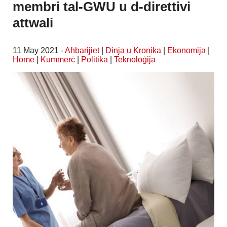
membri tal-GWU u d-direttivi
attwali
11 May 2021 -
Aħbarijiet
|
Dinja u Kronika
|
Ekonomija
|
Home
|
Kummerċ
|
Politika
|
Teknoloġija