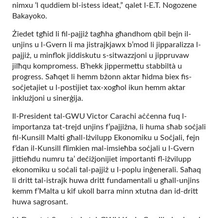
nimxu ‘l quddiem bl-istess ideat,” qalet l-E.T. Nogozene
Bakayoko.
Żiedet tgħid li fil-pajjiż tagħha għandhom qbil bejn il-
unjins u l-Gvern li ma jistrajkjawx b’mod li jipparalizza l-
pajjiż, u minflok jiddiskutu s-sitwazzjoni u jippruvaw
jilħqu kompromess. B’hekk jippermettu stabbiltà u
progress. Saħqet li hemm bżonn aktar ħidma biex fis-
soċjetajiet u l-postijiet tax-xogħol ikun hemm aktar
inklużjoni u sinerġija.
Il-President tal-GWU Victor Carachi aċċenna fuq l-
importanza tat-trejd unjins f’pajjiżna, li huma sħab soċjali
fil-Kunsill Malti għall-Iżvilupp Ekonomiku u Soċjali, fejn
f’dan il-Kunsill flimkien mal-imsieħba soċjali u l-Gvern
jittieħdu numru ta’ deċiżjonijiet importanti fl-iżvilupp
ekonomiku u soċali tal-pajjiż u l-poplu inġenerali. Saħaq
li dritt tal-istrajk huwa dritt fundamentali u għall-unjins
kemm f’Malta u kif ukoll barra minn xtutna dan id-dritt
huwa sagrosant.