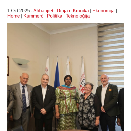
1 Oct 2025 -
Aħbarijiet
|
Dinja u Kronika
|
Ekonomija
|
Home
|
Kummerċ
|
Politika
|
Teknoloġija