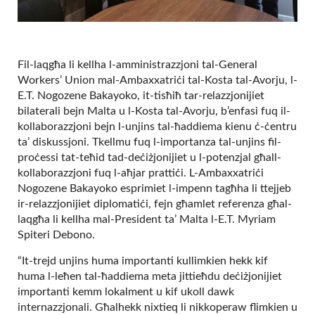
Fil-laqgħa li kellha l-amministrazzjoni tal-General
Workers’ Union mal-Ambaxxatriċi tal-Kosta tal-Avorju, l-
E.T. Nogozene Bakayoko, it-tisħiħ tar-relazzjonijiet
bilaterali bejn Malta u l-Kosta tal-Avorju, b’enfasi fuq il-
kollaborazzjoni bejn l-unjins tal-ħaddiema kienu ċ-ċentru
ta’ diskussjoni. Tkellmu fuq l-importanza tal-unjins fil-
proċessi tat-teħid tad-deċiżjonijiet u l-potenzjal għall-
kollaborazzjoni fuq l-aħjar prattiċi. L-Ambaxxatriċi
Nogozene Bakayoko esprimiet l-impenn tagħha li ttejjeb
ir-relazzjonijiet diplomatiċi, fejn għamlet referenza għal-
laqgħa li kellha mal-President ta’ Malta l-E.T. Myriam
Spiteri Debono.
“It-trejd unjins huma importanti kullimkien hekk kif
huma l-leħen tal-ħaddiema meta jittieħdu deċiżjonijiet
importanti kemm lokalment u kif ukoll dawk
internazzjonali. Għalhekk nixtieq li nikkoperaw flimkien u