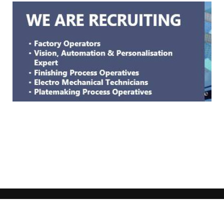
GENERAL WORKERS' UNION MALTA
Workers' Memorial Building, South Street, Valletta