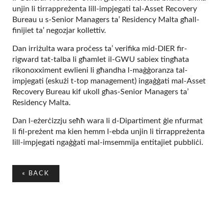
unjin li tirrappreżenta lill-impjegati tal-Asset Recovery
Bureau u s-Senior Managers ta’ Residency Malta għall-
finijiet ta’ negozjar kollettiv.
Dan irriżulta wara proċess ta’ verifika mid-DIER fir-
rigward tat-talba li għamlet il-GWU sabiex tingħata
rikonoxximent ewlieni li għandha l-maġġoranza tal-
impjegati (eskużi t-top management) ingaġġati mal-Asset
Recovery Bureau kif ukoll għas-Senior Managers ta’
Residency Malta.
Dan l-eżerċizzju seħħ wara li d-Dipartiment ġie nfurmat
li fil-preżent ma kien hemm l-ebda unjin li tirrappreżenta
lill-impjegati ngaġġati mal-imsemmija entitajiet pubbliċi.
«
BACK