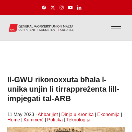
Il-GWU rikonoxxuta bħala l-
unika unjin li tirrappreżenta lill-
impjegati tal-ARB
11 May 2023 -
Aħbarijiet
|
Dinja u Kronika
|
Ekonomija
|
Home
|
Kummerċ
|
Politika
|
Teknoloġija