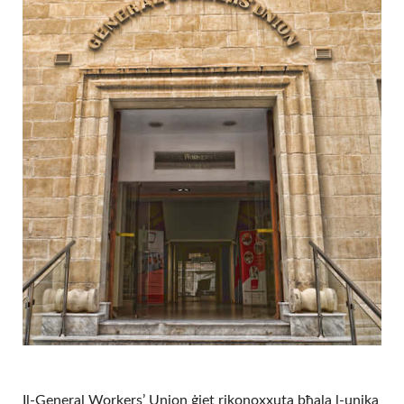
Il-General Workers’ Union ġiet rikonoxxuta bħala l-unika