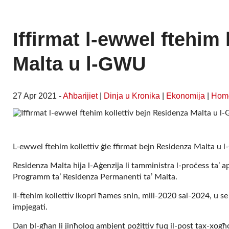
Iffirmat l-ewwel ftehim
Malta u l-GWU
27 Apr 2021 -
Aħbarijiet
|
Dinja u Kronika
|
Ekonomija
|
Hom
L-ewwel ftehim kollettiv ġie ffirmat bejn Residenza Malta u 
Residenza Malta hija l-Aġenzija li tamministra l-proċess ta’ ap
Programm ta’ Residenza Permanenti ta’ Malta.
Il-ftehim kollettiv ikopri ħames snin, mill-2020 sal-2024, u se jt
impjegati.
Dan bl-għan li jinħoloq ambjent pożittiv fuq il-post tax-xogħo