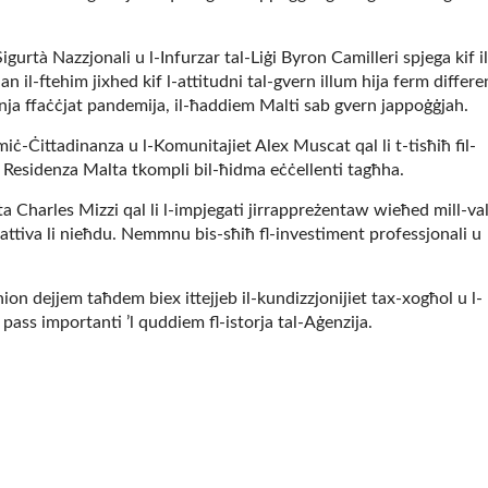
Sigurtà Nazzjonali u l-Infurzar tal-Liġi Byron Camilleri spjega kif il
an il-ftehim jixhed kif l-attitudni tal-gvern illum hija ferm differe
inja ffaċċjat pandemija, il-ħaddiem Malti sab gvern jappoġġjah.
iċ-Ċittadinanza u l-Komunitajiet Alex Muscat qal li t-tisħiħ fil-
 lil Residenza Malta tkompli bil-ħidma eċċellenti tagħha.
ta Charles Mizzi qal li l-impjegati jirrappreżentaw wieħed mill-val
zjattiva li nieħdu. Nemmnu bis-sħiħ fl-investiment professjonali u
on dejjem taħdem biex ittejjeb il-kundizzjonijiet tax-xogħol u l-
pass importanti ’l quddiem fl-istorja tal-Aġenzija.