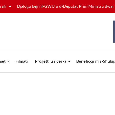
Djalogu bejn il-GWU u d-Deputat Prim Ministru dwar il-fut
iet
Filmati
Proġetti u riċerka
Benefiċċji mis-Sħubij