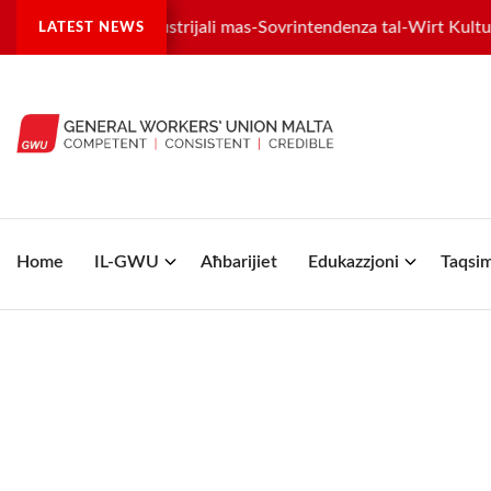
istra tilwima industrijali mas-Sovrintendenza tal-Wirt Kulturali
LATEST NEWS
Home
IL-GWU
Aħbarijiet
Edukazzjoni
Taqsim