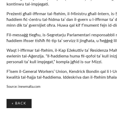
kontinwu tal-impjegati.
Preżenti għall-iffirmar tal-ftehim, il-Ministru għall-Intern, is-
ħaddiem fiċ-ċentru tal-ħidma ta’ dan il-gvern u l-iffirmar ta’ d
minn dik ta’ gvernijiet oħra. Huwa qal kif f’mument fejn id-d
Fil-messaġġ tiegħu, is-Segretarju Parlamentari responsabbli m
ħaddiem ifisser tisħiħ fit-tip ta’ servizz li jingħata, u ħeġġeġ
Waqt l-iffirmar tal-ftehim, il-Kap Eżekuttiv ta’ Residenza Mal
ewlenin tal-Aġenzija. “Il-ħaddiema huma fil-qofol ta’ kull ini
personali ta’ kull impjegat,” kompla jgħid is-sur Mizzi.
F’isem il-General Workers’ Union, Kendrick Bondin qal li l-Uni
kwalità tal-ħajja tal-ħaddiema. Iddeskriva dan il-ftehim bħala 
Source: inewmalta.com
«
BACK