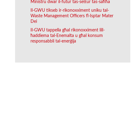
Ministru dwar il-futur tas-settur tas-saħħa
Il-GWU tikseb ir-rikonoxximent uniku tal-
Waste Management Officers fl-Isptar Mater
Dei
Il-GWU tappella għal rikonoxximent lill-
ħaddiema tal-Enemalta u għal konsum
responsabbli tal-enerġija