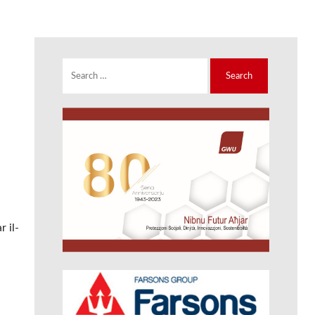
Search
for:
r il-