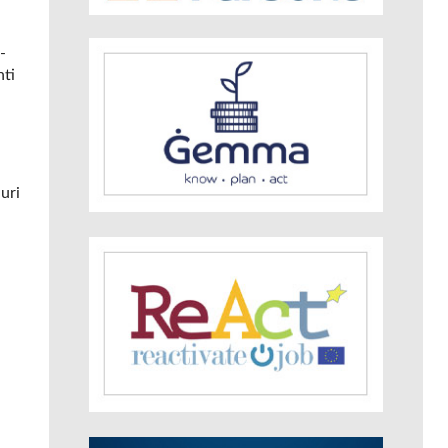
-
nti
uri