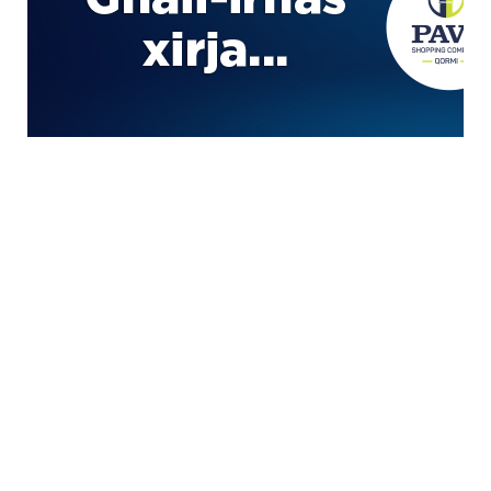
GENERAL WORKERS' UNION MALTA
Workers' Memorial Building, South Street, Valletta
VLT 1103