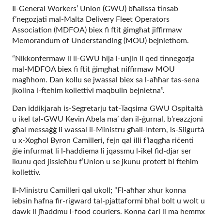
Il-General Workers’ Union (GWU) bħalissa tinsab
f’negozjati mal-Malta Delivery Fleet Operators
Association (MDFOA) biex fi ftit ġimgħat jiffirmaw
Memorandum of Understanding (MOU) bejniethom.
“Nikkonfermaw li il-GWU hija l-unjin li qed tinnegozja
mal-MDFOA biex fi ftit ġimgħat niffirmaw MOU
magħhom. Dan kollu se jwassal biex sa l-aħħar tas-sena
jkollna l-ftehim kollettivi maqbulin bejnietna”.
Dan iddikjarah is-Segretarju tat-Taqsima GWU Ospitaltà
u ikel tal-GWU Kevin Abela ma’ dan il-ġurnal, b’reazzjoni
għal messaġġ li wassal il-Ministru għall-Intern, is-Siigurtà
u x-Xogħol Byron Camilleri, fejn qal illi f’laqgħa riċenti
ġie infurmat li l-ħaddiema li jqassmu l-ikel fid-djar ser
ikunu qed jissieħbu f’Union u se jkunu protett bi ftehim
kollettiv.
Il-Ministru Camilleri qal ukoll; “Fl-aħħar xhur konna
iebsin ħafna fir-rigward tal-pjattaformi bħal bolt u wolt u
dawk li jħaddmu l-food couriers. Konna ċari li ma hemmx