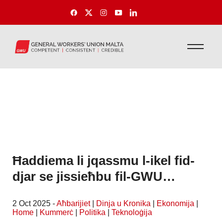
Ħaddiema li jqassmu l-ikel fid-
djar se jissieħbu fil-GWU…
2 Oct 2025 -
Aħbarijiet
|
Dinja u Kronika
|
Ekonomija
|
Home
|
Kummerċ
|
Politika
|
Teknoloġija