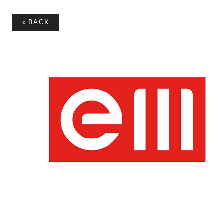
«
BACK