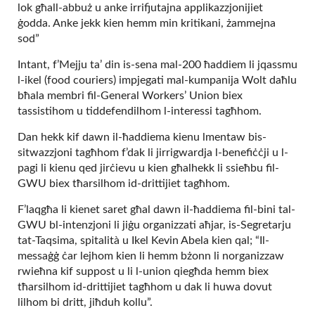
lok għall-abbuż u anke irrifjutajna applikazzjonijiet
ġodda. Anke jekk kien hemm min kritikani, żammejna
sod”
Intant, f’Mejju ta’ din is-sena mal-200 ħaddiem li jqassmu
l-ikel (food couriers) impjegati mal-kumpanija Wolt daħlu
bħala membri fil-General Workers’ Union biex
tassistihom u tiddefendilhom l-interessi tagħhom.
Dan hekk kif dawn il-ħaddiema kienu lmentaw bis-
sitwazzjoni tagħhom f’dak li jirrigwardja l-benefiċċji u l-
pagi li kienu qed jirċievu u kien għalhekk li ssieħbu fil-
GWU biex tħarsilhom id-drittijiet tagħhom.
F’laqgħa li kienet saret għal dawn il-ħaddiema fil-bini tal-
GWU bl-intenzjoni li jiġu organizzati aħjar, is-Segretarju
tat-Taqsima, spitalità u Ikel Kevin Abela kien qal; “Il-
messaġġ ċar lejhom kien li hemm bżonn li norganizzaw
rwieħna kif suppost u li l-union qiegħda hemm biex
tħarsilhom id-drittijiet tagħhom u dak li huwa dovut
lilhom bi dritt, jiħduh kollu”.