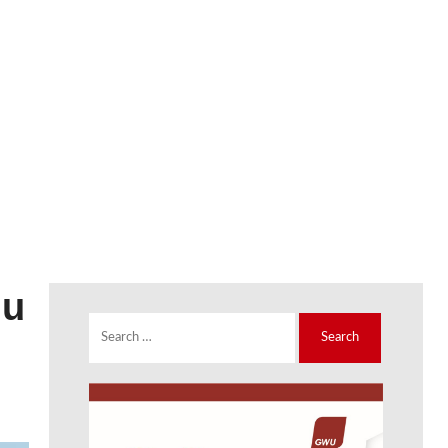
 u
Search
for: