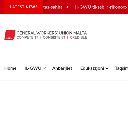
tur tas-settur tas-saħħa
Il-GWU tikseb ir-rikonoxximent u
LATEST NEWS
Home
IL-GWU
Aħbarijiet
Edukazzjoni
Taqsim