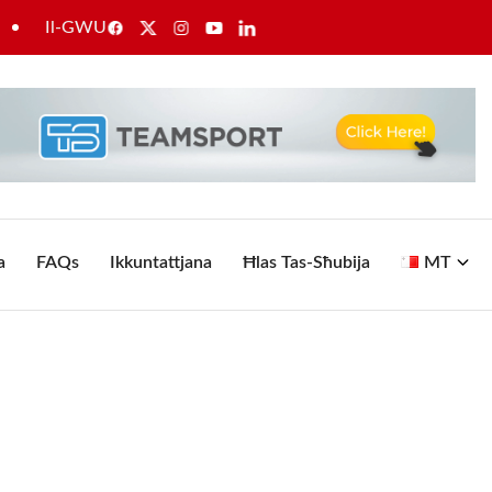
l-GWU tappella għal rikonoxximent lill-ħaddiema tal-Enemalta u 
a
FAQs
Ikkuntattjana
Ħlas Tas-Sħubija
MT