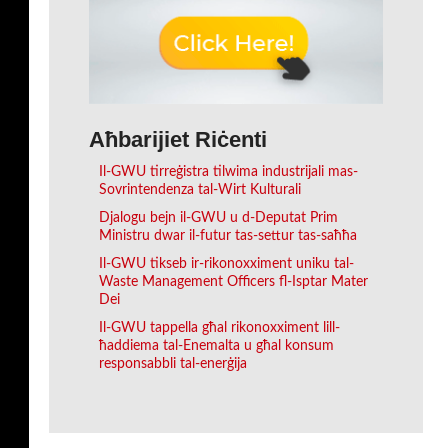
Aħbarijiet Riċenti
Il-GWU tirreġistra tilwima industrijali mas-
Sovrintendenza tal-Wirt Kulturali
Djalogu bejn il-GWU u d-Deputat Prim
Ministru dwar il-futur tas-settur tas-saħħa
Il-GWU tikseb ir-rikonoxximent uniku tal-
Waste Management Officers fl-Isptar Mater
Dei
Il-GWU tappella għal rikonoxximent lill-
ħaddiema tal-Enemalta u għal konsum
responsabbli tal-enerġija