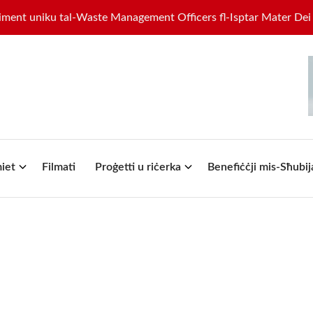
niku tal-Waste Management Officers fl-Isptar Mater Dei
I
iet
Filmati
Proġetti u riċerka
Benefiċċji mis-Sħubij