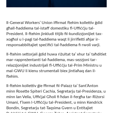
Il-General Workers’ Union iffirmat ftehim kollettiv ġdid
għall-ħaddiema tal-istaff domestiku fl-Uffiċċju tal-
President. Il-ftehim jinkludi titjib fil-kundizzjonijiet tax-
xogħol u l-pagi tal-ħaddiema waqt li jirrifletti aħjar ir-
responsabbiltajiet speċifiċi tal-ħaddiema fi rwoli varji.
Il-ftehim settorjali ġdid huwa riżultat ta’ xhur ta’ taħditiet
mar-rappreżentanti tal-ħaddiema, mas-sezzjoni tar-
relazzjonijiet industrijali fl-Uffiċċju tal-Prim Ministru u
mal-GWU li kienu strumentali biex jintlaħaq dan il-
ftehim.
Il-ftehim kollettiv ġie ffirmat fil-Palazz ta’ Sant’Anton
minn Rosette Spiteri Cachia, Segretarju tal-Presidenza, u
minn Ian Vella, Uffiċjal Għoli fi ħdan il-fergħa tar-Riżorsi
Umani, f’isem l-Uffiċċju tal-President, u minn Kendrick
Bondin, Segretarju tat-Taqsima Gvern u Entitajiet