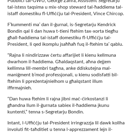
Pubbliċi tal-GWU, George Zahra, Assistent Segretarju
tal-istess taqsima u mix-shop steward tal-ħaddiema tal-
istaff domestiku fl-Uffiċċju tal-President, Vince Chircop.
F’kummenti ma’ dan il-ġurnal, is-Segretarju Kendrick
Bondin qal li dan huwa t-tieni ftehim tax-xorta tiegħu
għall-ħaddiema tal-istaff domestiku fl-Uffiċċju tal-
President, li qed ikomplu jsaħħaħ fuq il-ftehim ta’ qablu.
“Rajna li nindirizzaw ċertu affarijiet li kienu kellmuna
dwarhom il-ħaddiema. Għaldaqstant, aħna dejjem
kellimna lill-membri tagħna, anke ddiskutejna mal-
maniġment b’mod professjonali, u kienu sodisfatti bil-
ftehim li ppreżentajnielhom u għalqstant illum
iffirmajnieh.
“Dan huwa ftehim li rajna jibni maċ-ċirkostanzi li
għandna llum il-ġurnata sabiex il-ħaddiema jkunu
kuntenti,” tenna s-Segretarju Bondin.
Intant, l-Uffiċċju tal-President irringrazzja lil dawk kollha
involuti fit-taħditiet u tenna l-apprezzament lejn il-