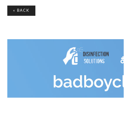
«
BACK