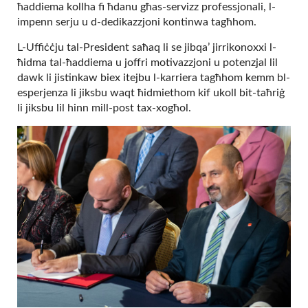
ħaddiema kollha fi ħdanu għas-servizz professjonali, l-
impenn serju u d-dedikazzjoni kontinwa tagħhom.
L-Uffiċċju tal-President saħaq li se jibqa’ jirrikonoxxi l-
ħidma tal-ħaddiema u joffri motivazzjoni u potenzjal lil
dawk li jistinkaw biex itejbu l-karriera tagħhom kemm bl-
esperjenza li jiksbu waqt ħidmiethom kif ukoll bit-taħriġ
li jiksbu lil hinn mill-post tax-xogħol.