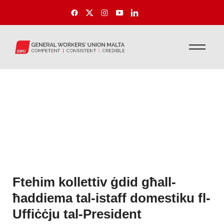
Ftehim kollettiv ġdid għall-
ħaddiema tal-istaff domestiku fl-
Uffiċċju tal-President