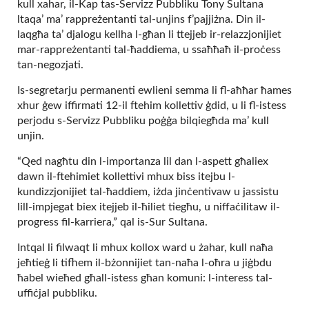
kull xahar, il-Kap tas-Servizz Pubbliku Tony Sultana
ltaqa’ ma’ rappreżentanti tal-unjins f’pajjiżna. Din il-
laqgħa ta’ djalogu kellha l-għan li ttejjeb ir-relazzjonijiet
mar-rappreżentanti tal-ħaddiema, u ssaħħaħ il-proċess
tan-negozjati.
Is-segretarju permanenti ewlieni semma li fl-aħħar ħames
xhur ġew iffirmati 12-il ftehim kollettiv ġdid, u li fl-istess
perjodu s-Servizz Pubbliku poġġa bilqiegħda ma’ kull
unjin.
“Qed nagħtu din l-importanza lil dan l-aspett għaliex
dawn il-ftehimiet kollettivi mhux biss itejbu l-
kundizzjonijiet tal-ħaddiem, iżda jinċentivaw u jassistu
lill-impjegat biex itejjeb il-ħiliet tiegħu, u niffaċilitaw il-
progress fil-karriera,” qal is-Sur Sultana.
Intqal li filwaqt li mhux kollox ward u żahar, kull naħa
jeħtieġ li tifhem il-bżonnijiet tan-naħa l-oħra u jiġbdu
ħabel wieħed għall-istess għan komuni: l-interess tal-
uffiċjal pubbliku.