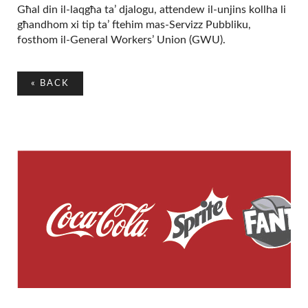
Għal din il-laqgħa ta’ djalogu, attendew il-unjins kollha li
għandhom xi tip ta’ ftehim mas-Servizz Pubbliku,
fosthom il-General Workers’ Union (GWU).
«
BACK