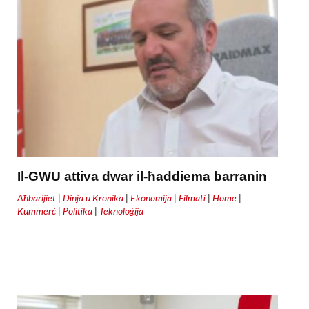
Il-GWU attiva dwar il-ħaddiema barranin
Aħbarijiet
|
Dinja u Kronika
|
Ekonomija
|
Filmati
|
Home
|
Kummerċ
|
Politika
|
Teknoloġija