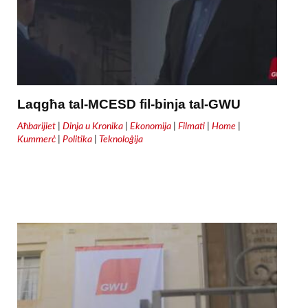
Laqgħa tal-MCESD fil-binja tal-GWU
Aħbarijiet
|
Dinja u Kronika
|
Ekonomija
|
Filmati
|
Home
|
Kummerċ
|
Politika
|
Teknoloġija