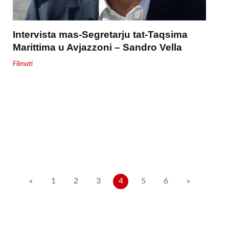
Intervista mas-Segretarju tat-Taqsima
Marittima u Avjazzoni – Sandro Vella
Filmati
Posts
«
1
2
3
4
5
6
»
pagination