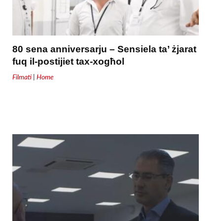
80 sena anniversarju – Sensiela ta’ żjarat
fuq il-postijiet tax-xogħol
Filmati
|
Home