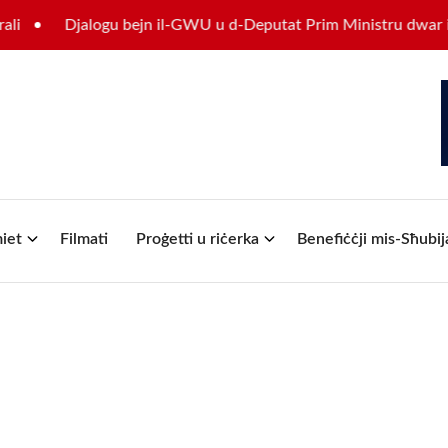
Djalogu bejn il-GWU u d-Deputat Prim Ministru dwar il-futur
iet
Filmati
Proġetti u riċerka
Benefiċċji mis-Sħubij