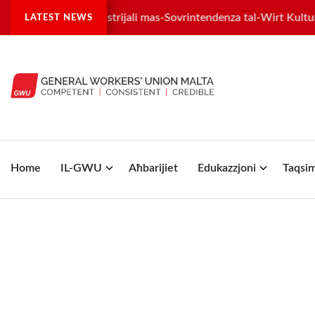
ra tilwima industrijali mas-Sovrintendenza tal-Wirt Kulturali
LATEST NEWS
Home
IL-GWU
Aħbarijiet
Edukazzjoni
Taqsim