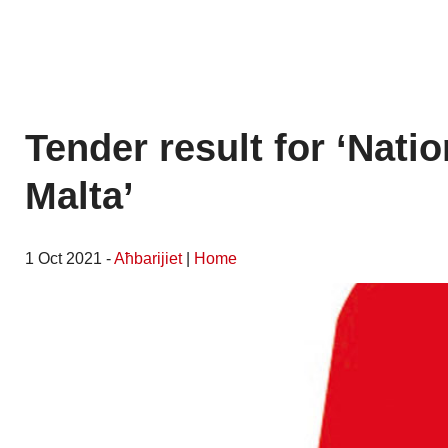
Tender result for ‘Nati
Malta’
1 Oct 2021 -
Aħbarijiet
|
Home