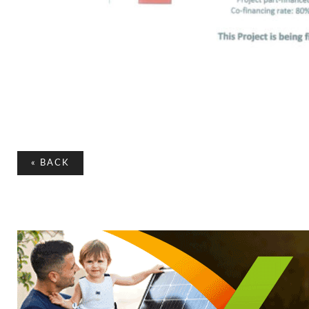
«
BACK