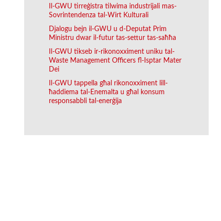
Il-GWU tirreġistra tilwima industrijali mas-
Sovrintendenza tal-Wirt Kulturali
Djalogu bejn il-GWU u d-Deputat Prim
Ministru dwar il-futur tas-settur tas-saħħa
Il-GWU tikseb ir-rikonoxximent uniku tal-
Waste Management Officers fl-Isptar Mater
Dei
Il-GWU tappella għal rikonoxximent lill-
ħaddiema tal-Enemalta u għal konsum
responsabbli tal-enerġija