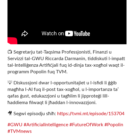
📺 Segretarju tat-Taqsima Professjonisti, Finanzi u
Servizzi tal-GWU Riccarda Darmanin, tiddiskuti l-impatt
tal-Intelliġenza Artifiċjali fuq id-dinja tax-xogħol waqt il-
programm Popolin fuq TVM.
💡 Diskussjoni dwar l-opportunitajiet u l-isfidi li ġġib
magħha l-AI fuq il-post tax-xogħol, u l-importanza ta’
qafas ġust, edukazzjoni u tagħlim li jipproteġi lill-
ħaddiema filwaqt li jħaddan l-innovazzjoni.
🎥 Segwi episodju sħiħ:
https://tvmi.mt/episode/153704
#GWU
#ArtificialIntelligence
#FutureOfWork
#Popolin
#TVMnews