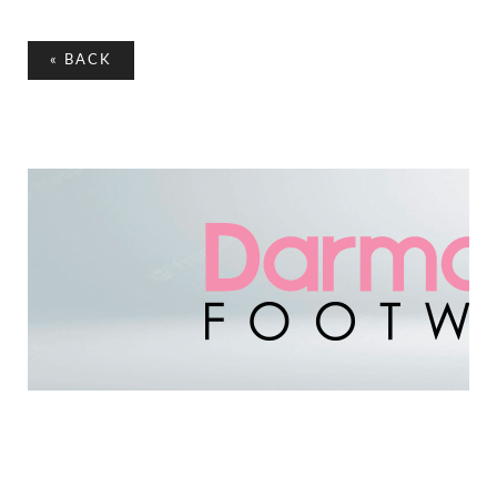
«
BACK