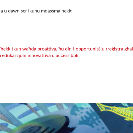
llha u dawn ser ikunu mqassma hekk:
’hekk tkun waħda proattiva, ħu din l-opportunità u rreġistra għal
 edukazzjoni innovattiva u aċċessibbli.