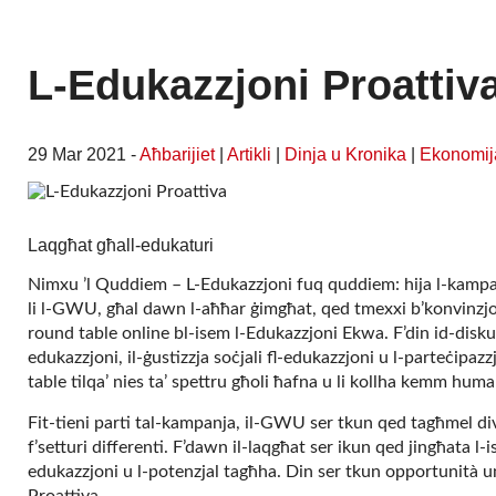
L-Edukazzjoni Proattiv
29 Mar 2021 -
Aħbarijiet
|
Artikli
|
Dinja u Kronika
|
Ekonomij
Laqgħat għall-edukaturi
Nimxu ʼl Quddiem – L-Edukazzjoni fuq quddiem: hija l-kampan
li l-GWU, għal dawn l-aħħar ġimgħat, qed tmexxi b’konvinzjoni
round table online bl-isem l-Edukazzjoni Ekwa. F’din id-disku
edukazzjoni, il-ġustizzja soċjali fl-edukazzjoni u l-parteċipazz
table tilqa’ nies ta’ spettru għoli ħafna u li kollha kemm hum
Fit-tieni parti tal-kampanja, il-GWU ser tkun qed tagħmel dive
f’setturi differenti. F’dawn il-laqgħat ser ikun qed jingħata l-
edukazzjoni u l-potenzjal tagħha. Din ser tkun opportunità u