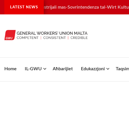
stra tilwima industrijali mas-Sovrintendenza tal-Wirt Kulturali
LATEST NEWS
Home
IL-GWU
Aħbarijiet
Edukazzjoni
Taqsim