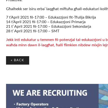
Proattiva.
Għalhekk ser isiru erba’ laqgħat miftuħa għall-edukaturi ko
7 t’April 2021 fil-17:00 – Edukazzjoni fit-Tfulija Bikrija
14 t’April 2021 fil-17:00 – Edukazzjoni Primarja
21 t’ April 2021 fil-17:00 – Edukazzjoni Sekondarja
28 t’ April 2021 fil-17:00 – SMT
Jekk inti edukatur u temmen fil-potenzjal tal-edukazzjoni u b
waħda minn dawn il-laqgħat, ħalli flimkien nibdew mixjin lejn
«
BACK