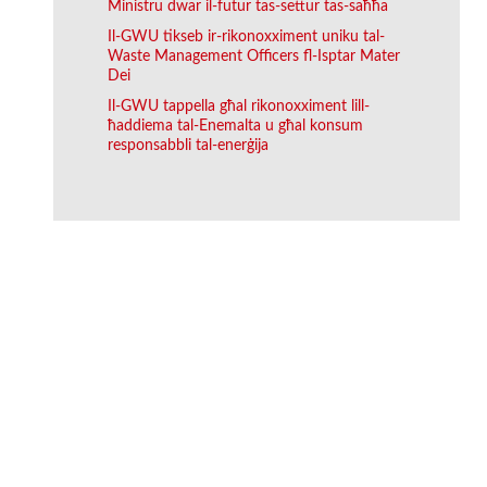
Ministru dwar il-futur tas-settur tas-saħħa
Il-GWU tikseb ir-rikonoxximent uniku tal-
Waste Management Officers fl-Isptar Mater
Dei
Il-GWU tappella għal rikonoxximent lill-
ħaddiema tal-Enemalta u għal konsum
responsabbli tal-enerġija