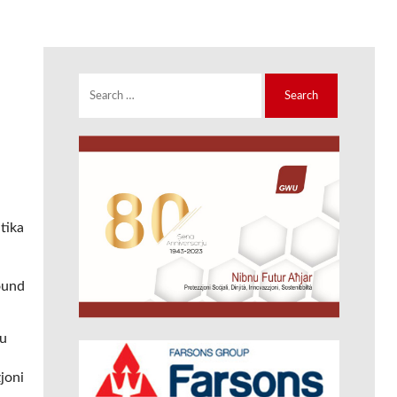
Search
for:
tika
round
mu
joni