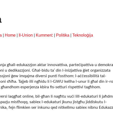
a
a
|
Home
|
Il-Union
|
Kummerċ
|
Politika
|
Teknoloġija
ja għall-edukazzjon aktar innovattiva, parteċipattiva u demokra
 u dedikazzjoni. Għal-bidu ta’ din l-inizjattiva ġiet organizzata
ssjoni ġew imqajma diversi punti fosthom: l-aċċessibilità tal-
joni sħiħa. Tajjeb illi ngħidu li l-GWU kellha l-unur li għal din ir-
a għandhom esperjenza kbira fis-setturi rispettivi tagħhom.
rsi laqgħat online, bil-għan li nagħtu vuċi lill-edukaturi li jaħd
ispazju mistħoqq, sabiex l-edukaturi jkunu jistgħu jiddiskutu l-
nika, fejn flimkien ser inkunu qed nitkellmu sabiex nibnu Edukazz