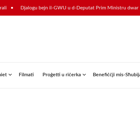
Djalogu bejn il-GWU u d-Deputat Prim Ministru dwar il-fut
iet
Filmati
Proġetti u riċerka
Benefiċċji mis-Sħubij