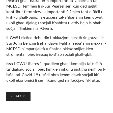
Pearsel għall-ħatra ferm importanti ta’ Chairman tal-
MCESD. Temmen li s-Sur Pearsel ser ikun qed jagħti
kontribut ferm siewi u importanti fi żmien tant diffiċli u
kritiku għall-pajjiż. Is-suċċess tal-aħħar snin kien dovut
ukoll għad-djalogu soċjali b’saħħtu u attiv bejn is-sħab
soċjali flimkien mal-Gvern.
Il-GWU tixtieq tieħu din l-okkażjoni biex tirringrazzja lis-
Sur John Bencini li għal dawn l-aħħar seba’ snin mexxa l-
MCESD b’imparzjalità u f’ħafna okkażjonijiet kien
strumentali biex iressaq is-sħab soċjali għall-qbil.
Issa l-GWU tħares ʼil quddiem għat-tkomplija ta’ tisħiħ
ta’ djalogu soċjali biex flimkien inkunu nistgħu negħlbu l-
isfidi tal-Covid-19 u sfidi oħra kemm dawk soċjali kif
ukoll ekonomiċi li ser inkunu qed naffaċċjaw fil-futur.
«
BACK