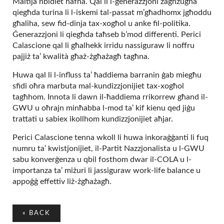
Maltija nbidlet ħafna. Qal li l-ġenerazzjoni żagħżugħa
qiegħda turina li l-iskemi tal-passat m’għadhomx jgħoddu
għaliha, sew fid-dinja tax-xogħol u anke fil-politika.
Ġenerazzjoni li qiegħda taħseb b’mod differenti. Perici
Calascione qal li għalhekk irridu nassiguraw li noffru
pajjiż ta’ kwalità għaż-żgħażagħ tagħna.
Huwa qal li l-influss ta’ ħaddiema barranin ġab miegħu
sfidi oħra marbuta mal-kundizzjonijiet tax-xogħol
tagħhom. Innota li dawn il-ħaddiema rrikorrew għand il-
GWU u oħrajn minħabba l-mod ta’ kif kienu qed jiġu
trattati u sabiex ikollhom kundizzjonijiet aħjar.
Perici Calascione tenna wkoll li huwa inkoraġġanti li fuq
numru ta’ kwistjonijiet, il-Partit Nazzjonalista u l-GWU
sabu konverġenza u qbil fosthom dwar il-COLA u l-
importanza ta’ miżuri li jassiguraw work-life balance u
appoġġ effettiv liż-żgħażagħ.
«
BACK