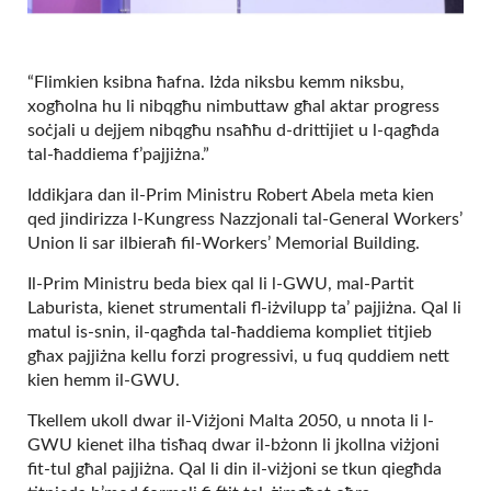
“Flimkien ksibna ħafna. Iżda niksbu kemm niksbu,
xogħolna hu li nibqgħu nimbuttaw għal aktar progress
soċjali u dejjem nibqgħu nsaħħu d-drittijiet u l-qagħda
tal-ħaddiema f’pajjiżna.”
Iddikjara dan il-Prim Ministru Robert Abela meta kien
qed jindirizza l-Kungress Nazzjonali tal-General Workers’
Union li sar ilbieraħ fil-Workers’ Memorial Building.
Il-Prim Ministru beda biex qal li l-GWU, mal-Partit
Laburista, kienet strumentali fl-iżvilupp ta’ pajjiżna. Qal li
matul is-snin, il-qagħda tal-ħaddiema kompliet titjieb
għax pajjiżna kellu forzi progressivi, u fuq quddiem nett
kien hemm il-GWU.
Tkellem ukoll dwar il-Viżjoni Malta 2050, u nnota li l-
GWU kienet ilha tisħaq dwar il-bżonn li jkollna viżjoni
fit-tul għal pajjiżna. Qal li din il-viżjoni se tkun qiegħda