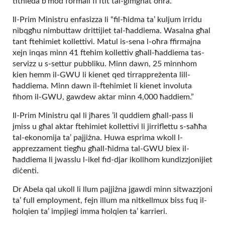
titnieda b’mod formali fi ftit tal-ġimgħat oħra.
Il-Prim Ministru enfasizza li “fil-ħidma ta’ kuljum irridu
nibqgħu nimbuttaw drittijiet tal-ħaddiema. Wasalna għal
tant ftehimiet kollettivi. Matul is-sena l-oħra ffirmajna
xejn inqas minn 41 ftehim kollettiv għall-ħaddiema tas-
servizz u s-settur pubbliku. Minn dawn, 25 minnhom
kien hemm il-GWU li kienet qed tirrappreżenta lill-
ħaddiema. Minn dawn il-ftehimiet li kienet involuta
fihom il-GWU, gawdew aktar minn 4,000 ħaddiem.”
Il-Prim Ministru qal li jħares ’il quddiem għall-pass li
jmiss u għal aktar ftehimiet kollettivi li jirriflettu s-saħħa
tal-ekonomija ta’ pajjiżna. Huwa esprima wkoll l-
apprezzament tiegħu għall-ħidma tal-GWU biex il-
ħaddiema li jwasslu l-ikel fid-djar ikollhom kundizzjonijiet
diċenti.
Dr Abela qal ukoll li llum pajjiżna jgawdi minn sitwazzjoni
ta’ full employment, fejn illum ma nitkellmux biss fuq il-
ħolqien ta’ impjiegi imma ħolqien ta’ karrieri.