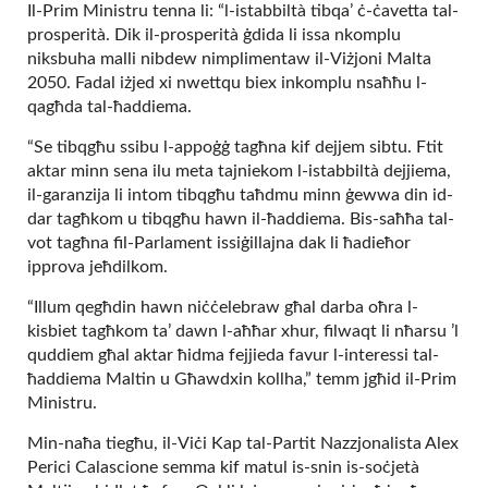
Il-Prim Ministru tenna li: “l-istabbiltà tibqa’ ċ-ċavetta tal-
prosperità. Dik il-prosperità ġdida li issa nkomplu
niksbuha malli nibdew nimplimentaw il-Viżjoni Malta
2050. Fadal iżjed xi nwettqu biex inkomplu nsaħħu l-
qagħda tal-ħaddiema.
“Se tibqgħu ssibu l-appoġġ tagħna kif dejjem sibtu. Ftit
aktar minn sena ilu meta tajniekom l-istabbiltà dejjiema,
il-garanzija li intom tibqgħu taħdmu minn ġewwa din id-
dar tagħkom u tibqgħu hawn il-ħaddiema. Bis-saħħa tal-
vot tagħna fil-Parlament issiġillajna dak li ħadieħor
ipprova jeħdilkom.
“Illum qegħdin hawn niċċelebraw għal darba oħra l-
kisbiet tagħkom ta’ dawn l-aħħar xhur, filwaqt li nħarsu ’l
quddiem għal aktar ħidma fejjieda favur l-interessi tal-
ħaddiema Maltin u Għawdxin kollha,” temm jgħid il-Prim
Ministru.
Min-naħa tiegħu, il-Viċi Kap tal-Partit Nazzjonalista Alex
Perici Calascione semma kif matul is-snin is-soċjetà