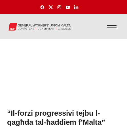
“Il-forzi progressivi tejbu l-
qagħda tal-ħaddiem f’Malta”