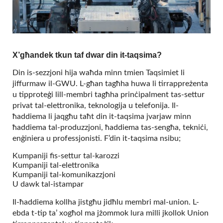
X’għandek tkun taf dwar din it-taqsima?
Din is-sezzjoni hija waħda minn tmien Taqsimiet li
jiffurmaw il-GWU. L-għan tagħha huwa li tirrappreżenta
u tipproteġi lill-membri tagħha prinċipalment tas-settur
privat tal-elettronika, teknologija u telefonija. Il-
ħaddiema li jaqgħu taħt din it-taqsima jvarjaw minn
ħaddiema tal-produzzjoni, ħaddiema tas-sengħa, tekniċi,
enġiniera u professjonisti. F’din it-taqsima nsibu;
Kumpaniji fis-settur tal-karozzi
Kumpaniji tal-elettronika
Kumpaniji tal-komunikazzjoni
U dawk tal-istampar
Il-ħaddiema kollha jistgħu jidħlu membri mal-union. L-
ebda t-tip ta’ xogħol ma jżommok lura milli jkollok Union