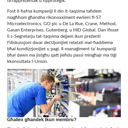
tirrapprezentak u tipproteġik.
Fost il-ħafna kumpaniji li din it-taqsima taħdem
magħhom għandha rikonoxximent ewlieni fl-ST
Microelectronics, GO plc u De La Rue, Crane, Method,
Gasan Enterprises, Gutenberg, u HID Global. Dan ifisser
li s-Segretarju tat-taqsima dejjem ikun preżenti
f’diskussjoni dwar deċiżjonijiet relatati mal-ħaddiema
bħal kundizzjonijiet u pagi. Il-manaġiment ta’ kumpaniji
bħal dawn ma jistgħu qatt jieħdu passi mingħajr ma tiġi
kkonsultata l-Union.
Għaliex għandek tkun membru?