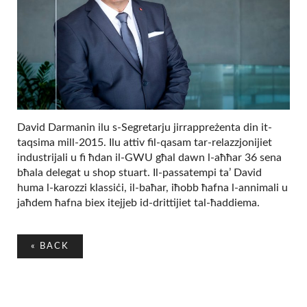
David Darmanin ilu s-Segretarju jirrappreżenta din it-
taqsima mill-2015. Ilu attiv fil-qasam tar-relazzjonijiet
industrijali u fi ħdan il-GWU għal dawn l-aħħar 36 sena
bħala delegat u shop stuart. Il-passatempi ta’ David
huma l-karozzi klassiċi, il-baħar, iħobb ħafna l-annimali u
jaħdem ħafna biex itejjeb id-drittijiet tal-ħaddiema.
«
BACK