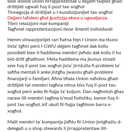
Biex ikollok union tirrappreżentak u dejjem taqbeż għad-
drittijiet ugwali fuq il-post tax-xogħol
Tinnegozja d-drittijiet u l-kundizzjonijiet tax-xogħol
Dejjem taħdem għal ġustizzja ekwa u ugwaljanza
Tibni relazzjoni mal-kumpaniji
Tagħmel rappreżentazzjoni dwar ilmenti individwali
Hemm sitwazzjonijet rari ħafna fejn l-Union ma tkunx
tista’ tgħin però l-GWU dejjem tagħmel dak kollu
possibbli biex il-ħaddiema membri jieħdu dak kollu li hu
bid-dritt għalihom. Meta ħaddiema ma jkunux stmati
sew fuq il-post tax-xogħol jista’ jirriżulta fi problemi ta’
saħħa mentali li anke jistgħu jwasslu għall-problemi
finanzjarji u familjari. Aħna bħala Union naħdmu għad-
drittijiet tal-membri tagħna mhux biss fuq il-post tax-
xogħol però anke fil-ħajja ta’ kuljum. Dan nagħmluh għax
naraw lill-membri tagħna b’mod ħolistiku, kemm fuq il-
post tax-xogħol, kif ukoll fil-ħajja tagħhom barra x-
xogħol.
Malli membri ta’ kumpanija jidħlu fil-Union jintgħażlu d-
delegati u s-shop stewards li jirrappreżentaw lill-