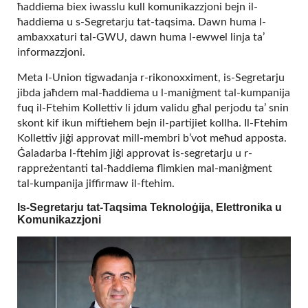
ħaddiema biex iwasslu kull komunikazzjoni bejn il-
ħaddiema u s-Segretarju tat-taqsima. Dawn huma l-
ambaxxaturi tal-GWU, dawn huma l-ewwel linja ta’
informazzjoni.
Meta l-Union tigwadanja r-rikonoxximent, is-Segretarju
jibda jaħdem mal-ħaddiema u l-maniġment tal-kumpanija
fuq il-Ftehim Kollettiv li jdum validu għal perjodu ta’ snin
skont kif ikun miftiehem bejn il-partijiet kollha. Il-Ftehim
Kollettiv jiġi approvat mill-membri b’vot meħud apposta.
Ġaladarba l-ftehim jiġi approvat is-segretarju u r-
rappreżentanti tal-ħaddiema flimkien mal-maniġment
tal-kumpanija jiffirmaw il-ftehim.
Is-Segretarju tat-Taqsima Teknoloġija, Elettronika u
Komunikazzjoni