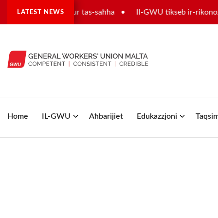
il-futur tas-settur tas-saħħa
Il-GWU tikseb ir-rikonoxxi
LATEST NEWS
Home
IL-GWU
Aħbarijiet
Edukazzjoni
Taqsim