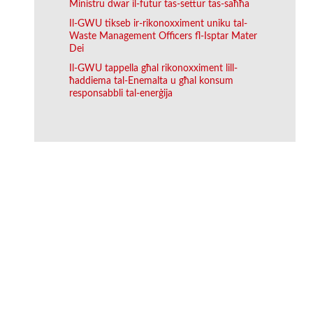
Ministru dwar il-futur tas-settur tas-saħħa
Il-GWU tikseb ir-rikonoxximent uniku tal-
Waste Management Officers fl-Isptar Mater
Dei
Il-GWU tappella għal rikonoxximent lill-
ħaddiema tal-Enemalta u għal konsum
responsabbli tal-enerġija