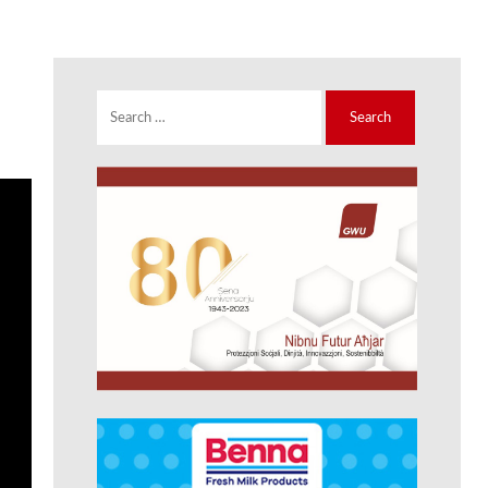
Search
for: