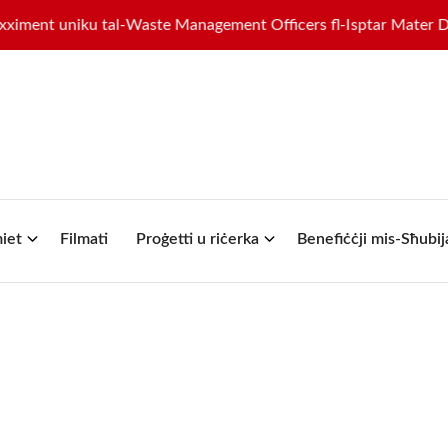
ment uniku tal-Waste Management Officers fl-Isptar Mater Dei
iet
Filmati
Proġetti u riċerka
Benefiċċji mis-Sħubij