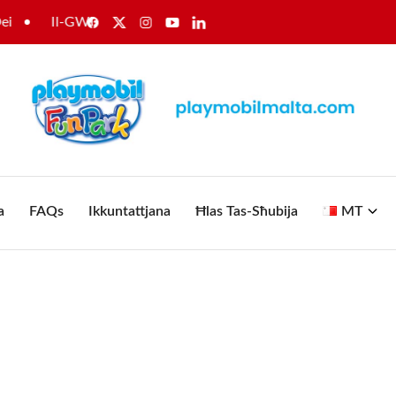
Il-GWU tappella għal rikonoxximent lill-ħaddiema tal-Enema
a
FAQs
Ikkuntattjana
Ħlas Tas-Sħubija
MT