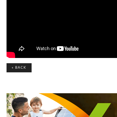
«
BACK